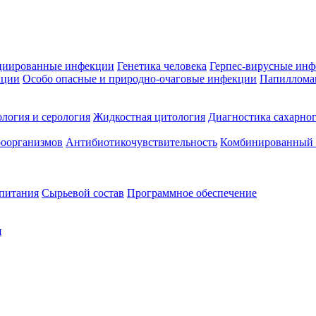
циированные инфекции
Генетика человека
Герпес-вирусные ин
кции
Особо опасные и природно-очаговые инфекции
Папиллома
логия и серология
Жидкостная цитология
Диагностика сахарног
оорганизмов
Антибиотикочувствительность
Комбинированный а
 питания
Сырьевой состав
Программное обеспечение
я