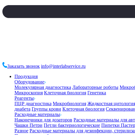
Заказать звонок
info@interlabservice.ru
Продукция
Оборудование
Молекулярная диагностика
Лабораторные роботы
Микро
Микроскопия
Клеточная биология
Генетика
Реагенты
ПЦР диагностика
Микробиология
Жидкостная цитологи
диабета
Группы крови
Клеточная биология
Секвенирова
Расходные материалы
Наконечники для дозаторов
Расходные материалы для ав
Чашки Петри
Петли бактериологические
Пипетки Пастер
Разное
Расходные материалы для дезинфекции, стерилиз