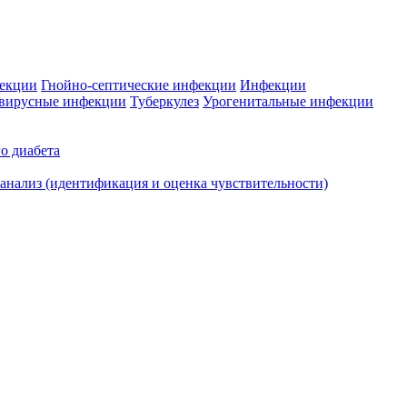
фекции
Гнойно-септические инфекции
Инфекции
вирусные инфекции
Туберкулез
Урогенитальные инфекции
о диабета
нализ (идентификация и оценка чувствительности)