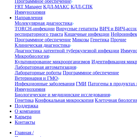
Программное обеспечение
FRT Manager
КДЛ-МАКС
КДЛ-СПК
Иммунохимия
Направления
Молекулярная диагностика
TORCH-инфекции
Вирусные гепатиты
ВИЧ и ВИЧ-ассо
респираторного тракта
Кишечные инфекции
Нейроинфе
Программное обеспечение
Микозы
Генетика
Прочие
Клиническая диагностика
Диагностика латентной туберкулезной инфекции
Иммуно
Микробиология
Культивирование микроорганизмов
Идентификация микр
Лабораторная автоматизация
Лабораторные роботы
Программное обеспечение
Ветеринария и ГМО
Инфекционные заболевания
ГМИ
Патогены в продуктах
Иммунохимия
Биологические и медицинские исследования
Генетика
Конфокальная микроскопия
Клеточная биологи
Поддержка
О компании
Карьера
Контакты
Главная
/