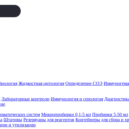
биология
Жидкостная цитология
Определение СОЭ
Иммуногемат
я
Лабораторные контроли
Иммунология и серология
Диагностика
ние
томатических систем
Микропробирки 0,1-5 мл
Пробирки 5-50 мл
а
Штативы
Резервуары для реагентов
Контейнеры для сбора и х
ации и утилизации