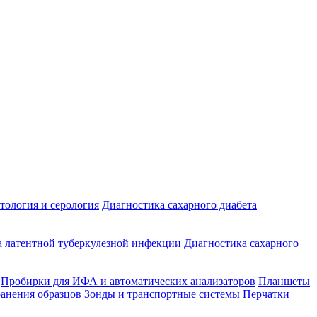
ология и серология
Диагностика сахарного диабета
 латентной туберкулезной инфекции
Диагностика сахарного
Пробирки для ИФА и автоматических анализаторов
Планшеты
ранения образцов
Зонды и транспортные системы
Перчатки