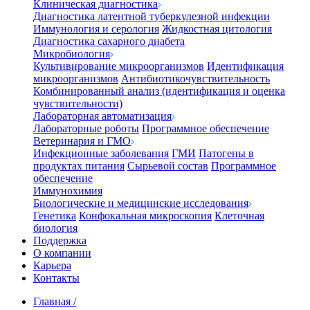
Клиническая диагностика
Диагностика латентной туберкулезной инфекции
Иммунология и серология
Жидкостная цитология
Диагностика сахарного диабета
Микробиология
Культивирование микроорганизмов
Идентификация
микроорганизмов
Антибиотикочувствительность
Комбинированный анализ (идентификация и оценка
чувствительности)
Лабораторная автоматизация
Лабораторные роботы
Программное обеспечение
Ветеринария и ГМО
Инфекционные заболевания
ГМИ
Патогены в
продуктах питания
Сырьевой состав
Программное
обеспечение
Иммунохимия
Биологические и медицинские исследования
Генетика
Конфокальная микроскопия
Клеточная
биология
Поддержка
О компании
Карьера
Контакты
Главная
/