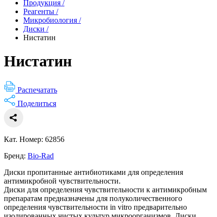
Продукция
/
Реагенты
/
Микробиология
/
Диски
/
Нистатин
Нистатин
Распечатать
Поделиться
Кат. Номер: 62856
Бренд:
Bio-Rad
Диски пропитанные антибиотиками для определения
антимикробной чувствительности.
Диски для определения чувствительности к антимикробным
препаратам предназначены для полуколичественного
определения чувствительности in vitro предварительно
изолированных чистых культур микроорганизмов. Диски