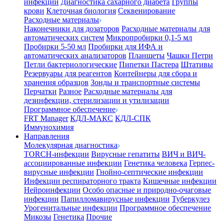
инфекции
Диагностика сахарного диабета
Группы
крови
Клеточная биология
Секвенирование
Расходные материалы
Наконечники для дозаторов
Расходные материалы для
автоматических систем
Микропробирки 0,1-5 мл
Пробирки 5-50 мл
Пробирки для ИФА и
автоматических анализаторов
Планшеты
Чашки Петри
Петли бактериологические
Пипетки Пастера
Штативы
Резервуары для реагентов
Контейнеры для сбора и
хранения образцов
Зонды и транспортные системы
Перчатки
Разное
Расходные материалы для
дезинфекции, стерилизации и утилизации
Программное обеспечение
FRT Manager
КДЛ-МАКС
КДЛ-СПК
Иммунохимия
Направления
Молекулярная диагностика
TORCH-инфекции
Вирусные гепатиты
ВИЧ и ВИЧ-
ассоциированные инфекции
Генетика человека
Герпес-
вирусные инфекции
Гнойно-септические инфекции
Инфекции респираторного тракта
Кишечные инфекции
Нейроинфекции
Особо опасные и природно-очаговые
инфекции
Папилломавирусные инфекции
Туберкулез
Урогенитальные инфекции
Программное обеспечение
Микозы
Генетика
Прочие