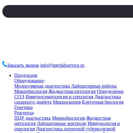
Заказать звонок
info@interlabservice.ru
Продукция
Оборудование
Молекулярная диагностика
Лабораторные роботы
Микробиология
Жидкостная цитология
Определение
СОЭ
Иммуногематология и серология
Диагностика
сахарного диабета
Микроскопия
Клеточная биология
Генетика
Реагенты
ПЦР диагностика
Микробиология
Жидкостная
цитология
Лабораторные контроли
Иммунология и
серология
Диагностика латентной туберкулезной