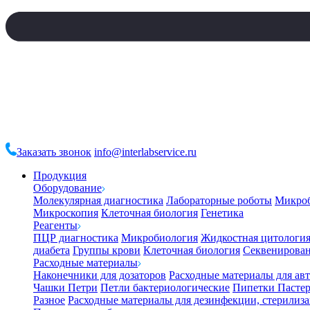
Заказать звонок
info@interlabservice.ru
Продукция
Оборудование
Молекулярная диагностика
Лабораторные роботы
Микро
Микроскопия
Клеточная биология
Генетика
Реагенты
ПЦР диагностика
Микробиология
Жидкостная цитологи
диабета
Группы крови
Клеточная биология
Секвенирова
Расходные материалы
Наконечники для дозаторов
Расходные материалы для ав
Чашки Петри
Петли бактериологические
Пипетки Пастер
Разное
Расходные материалы для дезинфекции, стерилиз