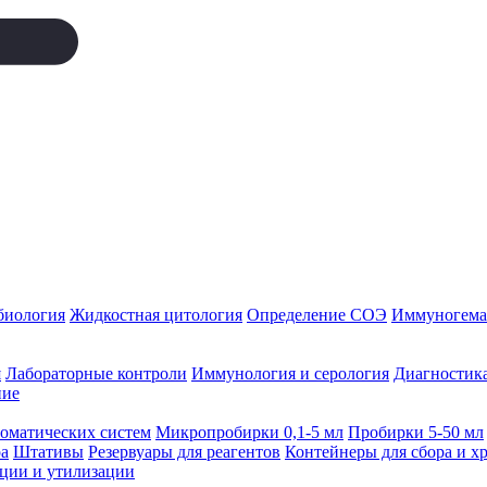
биология
Жидкостная цитология
Определение СОЭ
Иммуногемат
я
Лабораторные контроли
Иммунология и серология
Диагностика
ние
томатических систем
Микропробирки 0,1-5 мл
Пробирки 5-50 мл
а
Штативы
Резервуары для реагентов
Контейнеры для сбора и х
ации и утилизации