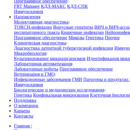
Программное обеспечение
FRT Manager
КДЛ-МАКС
КДЛ-СПК
Иммунохимия
Направления
Молекулярная диагностика
TORCH-инфекции
Вирусные гепатиты
ВИЧ и ВИЧ-ассо
респираторного тракта
Кишечные инфекции
Нейроинфе
Программное обеспечение
Микозы
Генетика
Прочие
Клиническая диагностика
Диагностика латентной туберкулезной инфекции
Иммуно
Микробиология
Культивирование микроорганизмов
Идентификация микр
Лабораторная автоматизация
Лабораторные роботы
Программное обеспечение
Ветеринария и ГМО
Инфекционные заболевания
ГМИ
Патогены в продуктах
Иммунохимия
Биологические и медицинские исследования
Генетика
Конфокальная микроскопия
Клеточная биологи
Поддержка
О компании
Карьера
Контакты
Главная
/