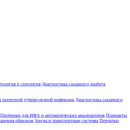
ология и серология
Диагностика сахарного диабета
 латентной туберкулезной инфекции
Диагностика сахарного
Пробирки для ИФА и автоматических анализаторов
Планшеты
ранения образцов
Зонды и транспортные системы
Перчатки