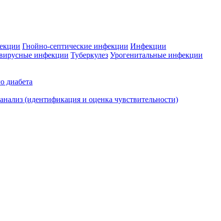
фекции
Гнойно-септические инфекции
Инфекции
вирусные инфекции
Туберкулез
Урогенитальные инфекции
о диабета
нализ (идентификация и оценка чувствительности)