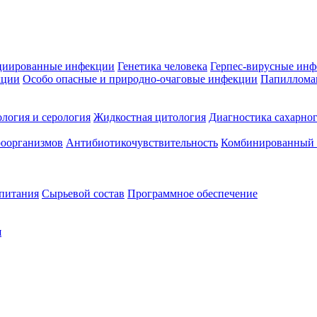
циированные инфекции
Генетика человека
Герпес-вирусные ин
кции
Особо опасные и природно-очаговые инфекции
Папиллома
логия и серология
Жидкостная цитология
Диагностика сахарног
оорганизмов
Антибиотикочувствительность
Комбинированный а
 питания
Сырьевой состав
Программное обеспечение
я