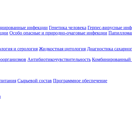
циированные инфекции
Генетика человека
Герпес-вирусные ин
кции
Особо опасные и природно-очаговые инфекции
Папиллома
логия и серология
Жидкостная цитология
Диагностика сахарног
оорганизмов
Антибиотикочувствительность
Комбинированный а
 питания
Сырьевой состав
Программное обеспечение
я