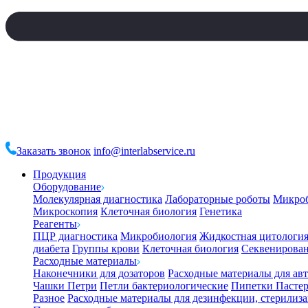
Заказать звонок
info@interlabservice.ru
Продукция
Оборудование
Молекулярная диагностика
Лабораторные роботы
Микро
Микроскопия
Клеточная биология
Генетика
Реагенты
ПЦР диагностика
Микробиология
Жидкостная цитологи
диабета
Группы крови
Клеточная биология
Секвенирова
Расходные материалы
Наконечники для дозаторов
Расходные материалы для ав
Чашки Петри
Петли бактериологические
Пипетки Пастер
Разное
Расходные материалы для дезинфекции, стерилиз