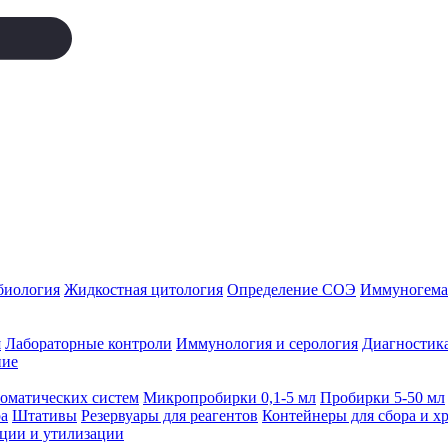
биология
Жидкостная цитология
Определение СОЭ
Иммуногемат
я
Лабораторные контроли
Иммунология и серология
Диагностика
ние
томатических систем
Микропробирки 0,1-5 мл
Пробирки 5-50 мл
а
Штативы
Резервуары для реагентов
Контейнеры для сбора и х
ации и утилизации