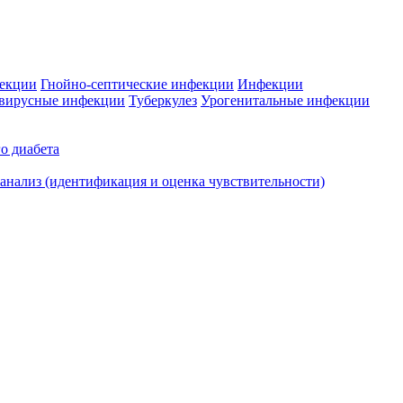
фекции
Гнойно-септические инфекции
Инфекции
вирусные инфекции
Туберкулез
Урогенитальные инфекции
о диабета
нализ (идентификация и оценка чувствительности)