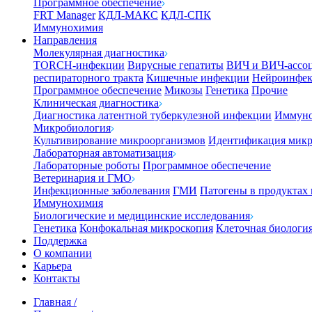
Программное обеспечение
FRT Manager
КДЛ-МАКС
КДЛ-СПК
Иммунохимия
Направления
Молекулярная диагностика
TORCH-инфекции
Вирусные гепатиты
ВИЧ и ВИЧ-ассо
респираторного тракта
Кишечные инфекции
Нейроинфе
Программное обеспечение
Микозы
Генетика
Прочие
Клиническая диагностика
Диагностика латентной туберкулезной инфекции
Иммуно
Микробиология
Культивирование микроорганизмов
Идентификация микр
Лабораторная автоматизация
Лабораторные роботы
Программное обеспечение
Ветеринария и ГМО
Инфекционные заболевания
ГМИ
Патогены в продуктах
Иммунохимия
Биологические и медицинские исследования
Генетика
Конфокальная микроскопия
Клеточная биологи
Поддержка
О компании
Карьера
Контакты
Главная
/