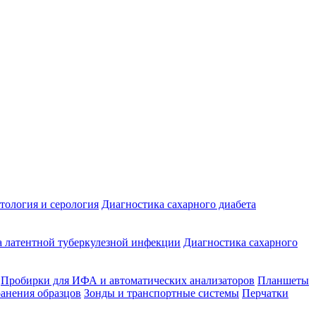
ология и серология
Диагностика сахарного диабета
 латентной туберкулезной инфекции
Диагностика сахарного
Пробирки для ИФА и автоматических анализаторов
Планшеты
ранения образцов
Зонды и транспортные системы
Перчатки