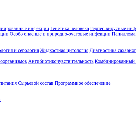
циированные инфекции
Генетика человека
Герпес-вирусные ин
кции
Особо опасные и природно-очаговые инфекции
Папиллома
логия и серология
Жидкостная цитология
Диагностика сахарног
оорганизмов
Антибиотикочувствительность
Комбинированный а
 питания
Сырьевой состав
Программное обеспечение
я