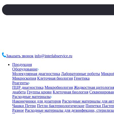
Заказать звонок
info@interlabservice.ru
Продукция
Оборудование
Молекулярная диагностика
Лабораторные роботы
Микро
Микроскопия
Клеточная биология
Генетика
Реагенты
ПЦР диагностика
Микробиология
Жидкостная цитологи
диабета
Группы крови
Клеточная биология
Секвенирова
Расходные материалы
Наконечники для дозаторов
Расходные материалы для ав
Чашки Петри
Петли бактериологические
Пипетки Пастер
Разное
Расходные материалы для дезинфекции, стерилиз