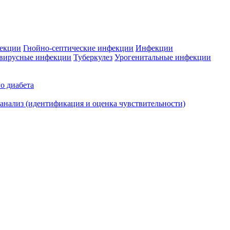
фекции
Гнойно-септические инфекции
Инфекции
вирусные инфекции
Туберкулез
Урогенитальные инфекции
о диабета
нализ (идентификация и оценка чувствительности)