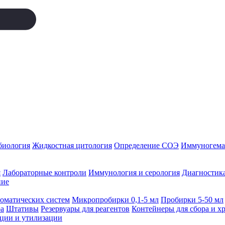
биология
Жидкостная цитология
Определение СОЭ
Иммуногемат
я
Лабораторные контроли
Иммунология и серология
Диагностика
ние
томатических систем
Микропробирки 0,1-5 мл
Пробирки 5-50 мл
а
Штативы
Резервуары для реагентов
Контейнеры для сбора и х
ации и утилизации