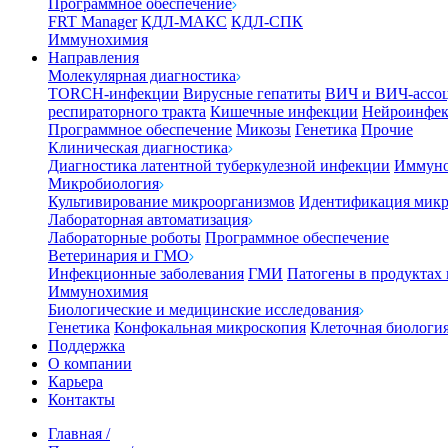
Программное обеспечение
FRT Manager
КДЛ-МАКС
КДЛ-СПК
Иммунохимия
Направления
Молекулярная диагностика
TORCH-инфекции
Вирусные гепатиты
ВИЧ и ВИЧ-ассо
респираторного тракта
Кишечные инфекции
Нейроинфе
Программное обеспечение
Микозы
Генетика
Прочие
Клиническая диагностика
Диагностика латентной туберкулезной инфекции
Иммуно
Микробиология
Культивирование микроорганизмов
Идентификация микр
Лабораторная автоматизация
Лабораторные роботы
Программное обеспечение
Ветеринария и ГМО
Инфекционные заболевания
ГМИ
Патогены в продуктах
Иммунохимия
Биологические и медицинские исследования
Генетика
Конфокальная микроскопия
Клеточная биологи
Поддержка
О компании
Карьера
Контакты
Главная
/