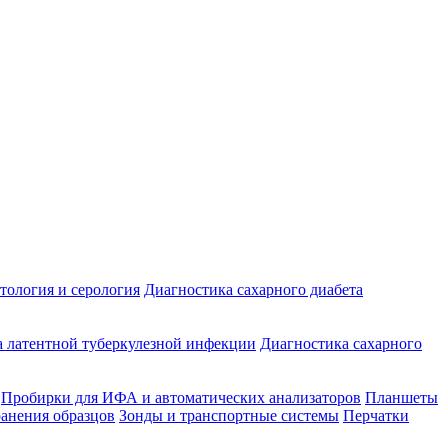
ология и серология
Диагностика сахарного диабета
 латентной туберкулезной инфекции
Диагностика сахарного
Пробирки для ИФА и автоматических анализаторов
Планшеты
ранения образцов
Зонды и транспортные системы
Перчатки