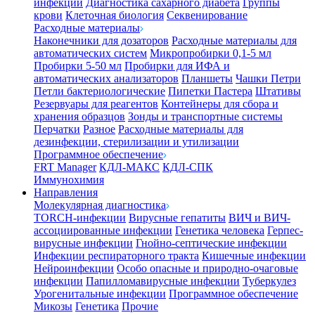
инфекции
Диагностика сахарного диабета
Группы
крови
Клеточная биология
Секвенирование
Расходные материалы
Наконечники для дозаторов
Расходные материалы для
автоматических систем
Микропробирки 0,1-5 мл
Пробирки 5-50 мл
Пробирки для ИФА и
автоматических анализаторов
Планшеты
Чашки Петри
Петли бактериологические
Пипетки Пастера
Штативы
Резервуары для реагентов
Контейнеры для сбора и
хранения образцов
Зонды и транспортные системы
Перчатки
Разное
Расходные материалы для
дезинфекции, стерилизации и утилизации
Программное обеспечение
FRT Manager
КДЛ-МАКС
КДЛ-СПК
Иммунохимия
Направления
Молекулярная диагностика
TORCH-инфекции
Вирусные гепатиты
ВИЧ и ВИЧ-
ассоциированные инфекции
Генетика человека
Герпес-
вирусные инфекции
Гнойно-септические инфекции
Инфекции респираторного тракта
Кишечные инфекции
Нейроинфекции
Особо опасные и природно-очаговые
инфекции
Папилломавирусные инфекции
Туберкулез
Урогенитальные инфекции
Программное обеспечение
Микозы
Генетика
Прочие