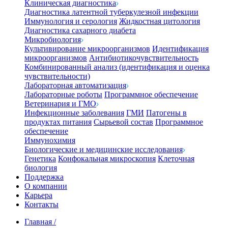
Клиническая диагностика
Диагностика латентной туберкулезной инфекции
Иммунология и серология
Жидкостная цитология
Диагностика сахарного диабета
Микробиология
Культивирование микроорганизмов
Идентификация
микроорганизмов
Антибиотикочувствительность
Комбинированный анализ (идентификация и оценка
чувствительности)
Лабораторная автоматизация
Лабораторные роботы
Программное обеспечение
Ветеринария и ГМО
Инфекционные заболевания
ГМИ
Патогены в
продуктах питания
Сырьевой состав
Программное
обеспечение
Иммунохимия
Биологические и медицинские исследования
Генетика
Конфокальная микроскопия
Клеточная
биология
Поддержка
О компании
Карьера
Контакты
Главная
/