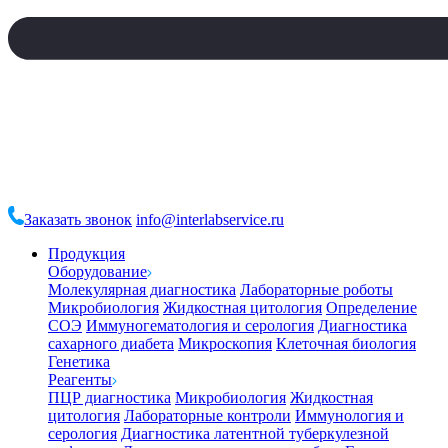
Заказать звонок
info@interlabservice.ru
Продукция
Оборудование
Молекулярная диагностика
Лабораторные роботы
Микробиология
Жидкостная цитология
Определение
СОЭ
Иммуногематология и серология
Диагностика
сахарного диабета
Микроскопия
Клеточная биология
Генетика
Реагенты
ПЦР диагностика
Микробиология
Жидкостная
цитология
Лабораторные контроли
Иммунология и
серология
Диагностика латентной туберкулезной