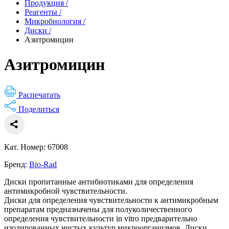
Продукция
/
Реагенты
/
Микробиология
/
Диски
/
Азитромицин
Азитромицин
Распечатать
Поделиться
Кат. Номер: 67008
Бренд:
Bio-Rad
Диски пропитанные антибиотиками для определения
антимикробной чувствительности.
Диски для определения чувствительности к антимикробным
препаратам предназначены для полуколичественного
определения чувствительности in vitro предварительно
изолированных чистых культур микроорганизмов. Диски