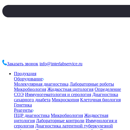
Заказать звонок
info@interlabservice.ru
Продукция
Оборудование
Молекулярная диагностика
Лабораторные роботы
Микробиология
Жидкостная цитология
Определение
СОЭ
Иммуногематология и серология
Диагностика
сахарного диабета
Микроскопия
Клеточная биология
Генетика
Реагенты
ПЦР диагностика
Микробиология
Жидкостная
цитология
Лабораторные контроли
Иммунология и
серология
Диагностика латентной туберкулезной