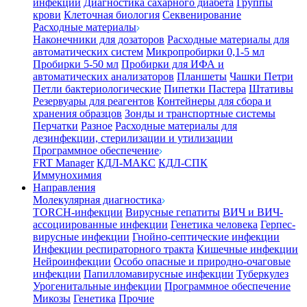
инфекции
Диагностика сахарного диабета
Группы
крови
Клеточная биология
Секвенирование
Расходные материалы
Наконечники для дозаторов
Расходные материалы для
автоматических систем
Микропробирки 0,1-5 мл
Пробирки 5-50 мл
Пробирки для ИФА и
автоматических анализаторов
Планшеты
Чашки Петри
Петли бактериологические
Пипетки Пастера
Штативы
Резервуары для реагентов
Контейнеры для сбора и
хранения образцов
Зонды и транспортные системы
Перчатки
Разное
Расходные материалы для
дезинфекции, стерилизации и утилизации
Программное обеспечение
FRT Manager
КДЛ-МАКС
КДЛ-СПК
Иммунохимия
Направления
Молекулярная диагностика
TORCH-инфекции
Вирусные гепатиты
ВИЧ и ВИЧ-
ассоциированные инфекции
Генетика человека
Герпес-
вирусные инфекции
Гнойно-септические инфекции
Инфекции респираторного тракта
Кишечные инфекции
Нейроинфекции
Особо опасные и природно-очаговые
инфекции
Папилломавирусные инфекции
Туберкулез
Урогенитальные инфекции
Программное обеспечение
Микозы
Генетика
Прочие