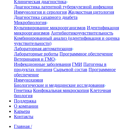
Клиническая диагностика
Диагностика латентной туберкулезной инфекции
Иммунология и серология
Жидкостная цитология
Диагностика сахарного диабета
Микробиология
Культивирование микроорганизмов
Идентификация
микроорганизмов
Антибиотикочувствительность
Комбинированный анализ (идентификация и оценка
чувствительности)
Лабораторная автоматизация
Лабораторные роботы
Программное обеспечение
Ветеринария и ГМО
Инфекционные заболевания
ГМИ
Патогены в
продуктах питания
Сырьевой состав
Программное
обеспечение
Иммунохимия
Биологические и медицинские исследования
Генетика
Конфокальная микроскопия
Клеточная
биология
Поддержка
О компании
Карьера
Контакты
Главная
/