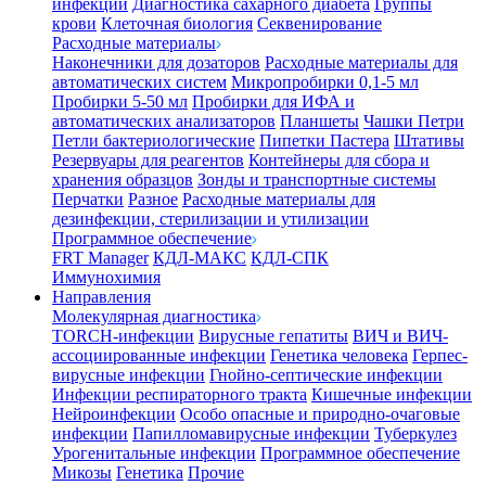
инфекции
Диагностика сахарного диабета
Группы
крови
Клеточная биология
Секвенирование
Расходные материалы
Наконечники для дозаторов
Расходные материалы для
автоматических систем
Микропробирки 0,1-5 мл
Пробирки 5-50 мл
Пробирки для ИФА и
автоматических анализаторов
Планшеты
Чашки Петри
Петли бактериологические
Пипетки Пастера
Штативы
Резервуары для реагентов
Контейнеры для сбора и
хранения образцов
Зонды и транспортные системы
Перчатки
Разное
Расходные материалы для
дезинфекции, стерилизации и утилизации
Программное обеспечение
FRT Manager
КДЛ-МАКС
КДЛ-СПК
Иммунохимия
Направления
Молекулярная диагностика
TORCH-инфекции
Вирусные гепатиты
ВИЧ и ВИЧ-
ассоциированные инфекции
Генетика человека
Герпес-
вирусные инфекции
Гнойно-септические инфекции
Инфекции респираторного тракта
Кишечные инфекции
Нейроинфекции
Особо опасные и природно-очаговые
инфекции
Папилломавирусные инфекции
Туберкулез
Урогенитальные инфекции
Программное обеспечение
Микозы
Генетика
Прочие