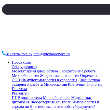
Заказать звонок
info@interlabservice.ru
Продукция
Оборудование
Молекулярная диагностика
Лабораторные роботы
Микробиология
Жидкостная цитология
Определение
СОЭ
Иммуногематология и серология
Диагностика
сахарного диабета
Микроскопия
Клеточная биология
Генетика
Реагенты
ПЦР диагностика
Микробиология
Жидкостная
цитология
Лабораторные контроли
Иммунология и
серология
Диагностика латентной туберкулезной