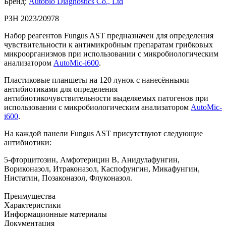
Бренд:
Autobio Diagnostics Co., Ltd
РЗН 2023/20978
Набор реагентов Fungus AST предназначен для определения
чувствительности к антимикробным препаратам грибковых
микроорганизмов при использовании с микробиологическим
анализатором
AutoMic-i600
.
Пластиковые планшеты на 120 лунок с нанесёнными
антибиотиками для определения
антибиотикочувствительности выделяемых патогенов при
использовании с микробиологическим анализатором
AutoMic-
i600
.
На каждой панели Fungus AST присутствуют следующие
антибиотики:
5-фторцитозин, Амфотерицин В, Анидулафунгин,
Вориконазол, Итраконазол, Каспофунгин, Микафунгин,
Нистатин, Позаконазол, Флуконазол.
Преимущества
Характеристики
Информационные материалы
Документация