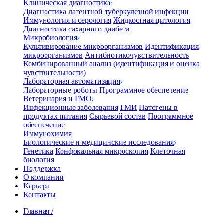
Клиническая диагностика
Диагностика латентной туберкулезной инфекции
Иммунология и серология
Жидкостная цитология
Диагностика сахарного диабета
Микробиология
Культивирование микроорганизмов
Идентификация
микроорганизмов
Антибиотикочувствительность
Комбинированный анализ (идентификация и оценка
чувствительности)
Лабораторная автоматизация
Лабораторные роботы
Программное обеспечение
Ветеринария и ГМО
Инфекционные заболевания
ГМИ
Патогены в
продуктах питания
Сырьевой состав
Программное
обеспечение
Иммунохимия
Биологические и медицинские исследования
Генетика
Конфокальная микроскопия
Клеточная
биология
Поддержка
О компании
Карьера
Контакты
Главная
/