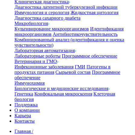
Клиническая диагностика
Диагностика латентной туберкулезной инфекции
Иммунология и серология
Жидкостная цитология
Диагностика сахарного диабета
Микробиология
Культивирование микроорганизмов
Идентификация
микроорганизмов
Антибиотикочувствительность
Комбинированный анализ (идентификация и оценка
чувствительности)
Лабораторная автоматизация
Лабораторные роботы
Программное обеспечение
Ветеринария и ГМО
Инфекционные заболевания
ГМИ
Патогены в
продуктах питания
Сырьевой состав
Программное
обеспечение
Иммунохимия
Биологические и медицинские исследования
Генетика
Конфокальная микроскопия
Клеточная
биология
Поддержка
О компании
Карьера
Контакты
Главная
/