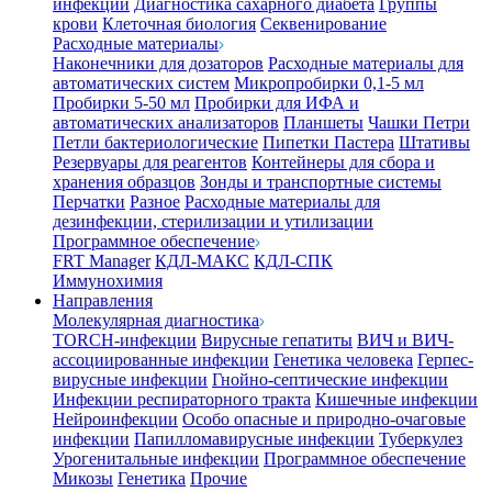
инфекции
Диагностика сахарного диабета
Группы
крови
Клеточная биология
Секвенирование
Расходные материалы
Наконечники для дозаторов
Расходные материалы для
автоматических систем
Микропробирки 0,1-5 мл
Пробирки 5-50 мл
Пробирки для ИФА и
автоматических анализаторов
Планшеты
Чашки Петри
Петли бактериологические
Пипетки Пастера
Штативы
Резервуары для реагентов
Контейнеры для сбора и
хранения образцов
Зонды и транспортные системы
Перчатки
Разное
Расходные материалы для
дезинфекции, стерилизации и утилизации
Программное обеспечение
FRT Manager
КДЛ-МАКС
КДЛ-СПК
Иммунохимия
Направления
Молекулярная диагностика
TORCH-инфекции
Вирусные гепатиты
ВИЧ и ВИЧ-
ассоциированные инфекции
Генетика человека
Герпес-
вирусные инфекции
Гнойно-септические инфекции
Инфекции респираторного тракта
Кишечные инфекции
Нейроинфекции
Особо опасные и природно-очаговые
инфекции
Папилломавирусные инфекции
Туберкулез
Урогенитальные инфекции
Программное обеспечение
Микозы
Генетика
Прочие