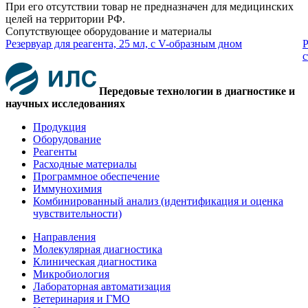
При его отсутствии товар не предназначен для медицинских
целей на территории РФ.
Сопутствующее оборудование и материалы
Резервуар для реагента, 25 мл, с V-образным дном
Р
с
Передовые технологии в диагностике и
научных исследованиях
Продукция
Оборудование
Реагенты
Расходные материалы
Программное обеспечение
Иммунохимия
Комбинированный анализ (идентификация и оценка
чувствительности)
Направления
Молекулярная диагностика
Клиническая диагностика
Микробиология
Лабораторная автоматизация
Ветеринария и ГМО