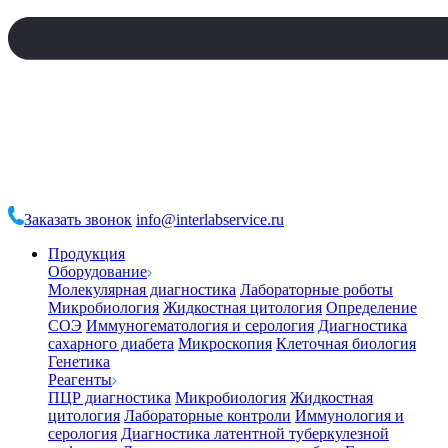
Заказать звонок
info@interlabservice.ru
Продукция
Оборудование
Молекулярная диагностика
Лабораторные роботы
Микробиология
Жидкостная цитология
Определение
СОЭ
Иммуногематология и серология
Диагностика
сахарного диабета
Микроскопия
Клеточная биология
Генетика
Реагенты
ПЦР диагностика
Микробиология
Жидкостная
цитология
Лабораторные контроли
Иммунология и
серология
Диагностика латентной туберкулезной