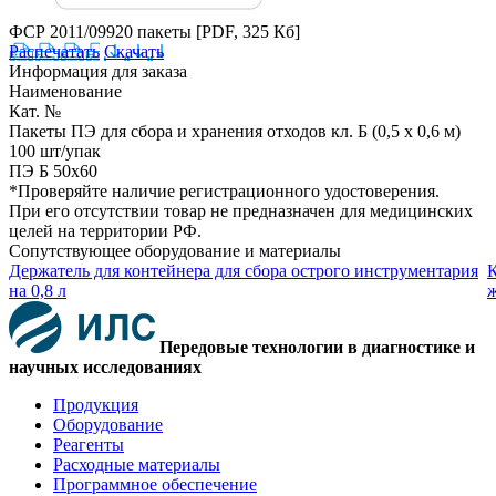
ФСР 2011/09920 пакеты
[PDF, 325 Кб]
Распечатать
Скачать
Информация для заказа
Наименование
Кат. №
Пакеты ПЭ для сбора и хранения отходов кл. Б (0,5 х 0,6 м)
100 шт/упак
ПЭ Б 50х60
*Проверяйте наличие регистрационного удостоверения.
При его отсутствии товар не предназначен для медицинских
целей на территории РФ.
Сопутствующее оборудование и материалы
Держатель для контейнера для сбора острого инструментария
К
на 0,8 л
ж
Передовые технологии в диагностике и
научных исследованиях
Продукция
Оборудование
Реагенты
Расходные материалы
Программное обеспечение