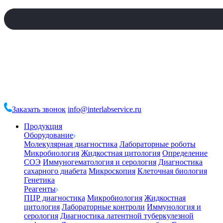
Заказать звонок
info@interlabservice.ru
Продукция
Оборудование
Молекулярная диагностика
Лабораторные роботы
Микробиология
Жидкостная цитология
Определение
СОЭ
Иммуногематология и серология
Диагностика
сахарного диабета
Микроскопия
Клеточная биология
Генетика
Реагенты
ПЦР диагностика
Микробиология
Жидкостная
цитология
Лабораторные контроли
Иммунология и
серология
Диагностика латентной туберкулезной