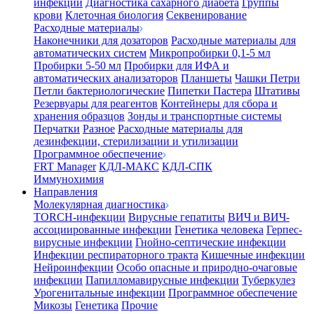
инфекции
Диагностика сахарного диабета
Группы
крови
Клеточная биология
Секвенирование
Расходные материалы
Наконечники для дозаторов
Расходные материалы для
автоматических систем
Микропробирки 0,1-5 мл
Пробирки 5-50 мл
Пробирки для ИФА и
автоматических анализаторов
Планшеты
Чашки Петри
Петли бактериологические
Пипетки Пастера
Штативы
Резервуары для реагентов
Контейнеры для сбора и
хранения образцов
Зонды и транспортные системы
Перчатки
Разное
Расходные материалы для
дезинфекции, стерилизации и утилизации
Программное обеспечение
FRT Manager
КДЛ-МАКС
КДЛ-СПК
Иммунохимия
Направления
Молекулярная диагностика
TORCH-инфекции
Вирусные гепатиты
ВИЧ и ВИЧ-
ассоциированные инфекции
Генетика человека
Герпес-
вирусные инфекции
Гнойно-септические инфекции
Инфекции респираторного тракта
Кишечные инфекции
Нейроинфекции
Особо опасные и природно-очаговые
инфекции
Папилломавирусные инфекции
Туберкулез
Урогенитальные инфекции
Программное обеспечение
Микозы
Генетика
Прочие