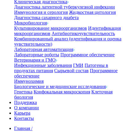
Клиническая диагностика
Диагностика латентной туберкулезной инфекции
Иммунология и серология
Жидкостная цитология
Диагностика сахарного диабета
Микробиология
Культивирование микроорганизмов
Идентификация
микроорганизмов
Антибиотикочувствительность
Комбинированный анализ (идентификация и оценка
чувствительности)
Лабораторная автоматизация
Лабораторные роботы
Программное обеспечение
Ветеринария и ГМО
Инфекционные заболевания
ГМИ
Патогены в
продуктах питания
Сырьевой состав
Программное
обеспечение
Иммунохимия
Биологические и медицинские исследования
Генетика
Конфокальная микроскопия
Клеточная
биология
Поддержка
О компании
Карьера
Контакты
Главная
/