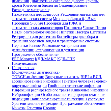
инфекции
Диагностика сахарного диабета
Группы
крови
Клеточная биология
Секвенирование
Расходные материалы
Наконечники для дозаторов
Расходные материалы для
автоматических систем
Микропробирки 0,1-5 мл
Пробирки 5-50 мл
Пробирки для ИФА и
автоматических анализаторов
Планшеты
Чашки Петри
Петли бактериологические
Пипетки Пастера
Штативы
Резервуары для реагентов
Контейнеры для сбора и
хранения образцов
Зонды и транспортные системы
Перчатки
Разное
Расходные материалы для
дезинфекции, стерилизации и утилизации
Программное обеспечение
FRT Manager
КДЛ-МАКС
КДЛ-СПК
Иммунохимия
Направления
Молекулярная диагностика
TORCH-инфекции
Вирусные гепатиты
ВИЧ и ВИЧ-
ассоциированные инфекции
Генетика человека
Герпес-
вирусные инфекции
Гнойно-септические инфекции
Инфекции респираторного тракта
Кишечные инфекции
Нейроинфекции
Особо опасные и природно-очаговые
инфекции
Папилломавирусные инфекции
Туберкулез
Урогенитальные инфекции
Программное обеспечение
Микозы
Генетика
Прочие