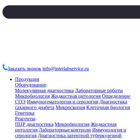
Заказать звонок
info@interlabservice.ru
Продукция
Оборудование
Молекулярная диагностика
Лабораторные роботы
Микробиология
Жидкостная цитология
Определение
СОЭ
Иммуногематология и серология
Диагностика
сахарного диабета
Микроскопия
Клеточная биология
Генетика
Реагенты
ПЦР диагностика
Микробиология
Жидкостная
цитология
Лабораторные контроли
Иммунология и
серология
Диагностика латентной туберкулезной