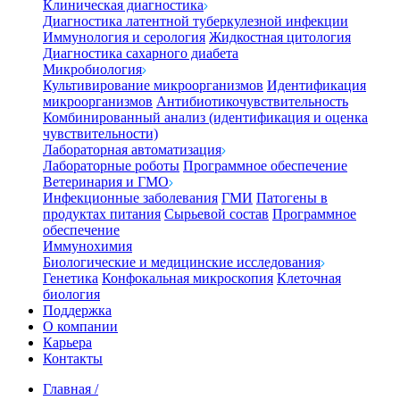
Клиническая диагностика
Диагностика латентной туберкулезной инфекции
Иммунология и серология
Жидкостная цитология
Диагностика сахарного диабета
Микробиология
Культивирование микроорганизмов
Идентификация
микроорганизмов
Антибиотикочувствительность
Комбинированный анализ (идентификация и оценка
чувствительности)
Лабораторная автоматизация
Лабораторные роботы
Программное обеспечение
Ветеринария и ГМО
Инфекционные заболевания
ГМИ
Патогены в
продуктах питания
Сырьевой состав
Программное
обеспечение
Иммунохимия
Биологические и медицинские исследования
Генетика
Конфокальная микроскопия
Клеточная
биология
Поддержка
О компании
Карьера
Контакты
Главная
/