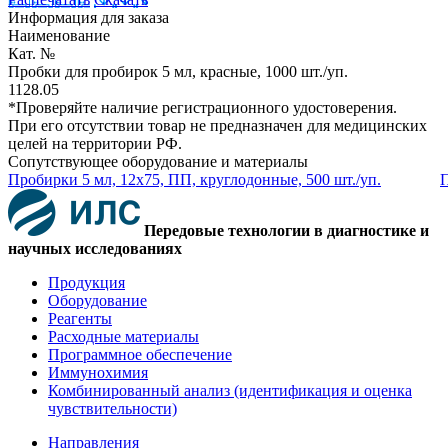
Информация для заказа
Наименование
Кат. №
Пробки для пробирок 5 мл, красные, 1000 шт./уп.
1128.05
*Проверяйте наличие регистрационного удостоверения.
При его отсутствии товар не предназначен для медицинских
целей на территории РФ.
Сопутствующее оборудование и материалы
Пробирки 5 мл, 12х75, ПП, круглодонные, 500 шт./уп.
П
Передовые технологии в диагностике и
научных исследованиях
Продукция
Оборудование
Реагенты
Расходные материалы
Программное обеспечение
Иммунохимия
Комбинированный анализ (идентификация и оценка
чувствительности)
Направления