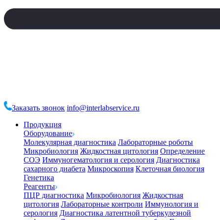
Заказать звонок
info@interlabservice.ru
Продукция
Оборудование
Молекулярная диагностика
Лабораторные роботы
Микробиология
Жидкостная цитология
Определение
СОЭ
Иммуногематология и серология
Диагностика
сахарного диабета
Микроскопия
Клеточная биология
Генетика
Реагенты
ПЦР диагностика
Микробиология
Жидкостная
цитология
Лабораторные контроли
Иммунология и
серология
Диагностика латентной туберкулезной