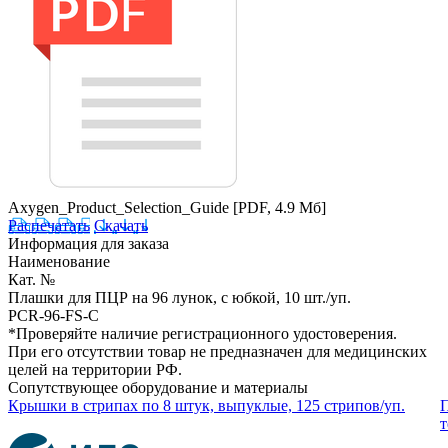
Axygen_Product_Selection_Guide
[PDF, 4.9 Мб]
Распечатать
Скачать
Информация для заказа
Наименование
Кат. №
Плашки для ПЦР на 96 лунок, c юбкой, 10 шт./уп.
PCR-96-FS-C
*Проверяйте наличие регистрационного удостоверения.
При его отсутствии товар не предназначен для медицинских
целей на территории РФ.
Сопутствующее оборудование и материалы
Крышки в стрипах по 8 штук, выпуклые, 125 стрипов/уп.
П
т