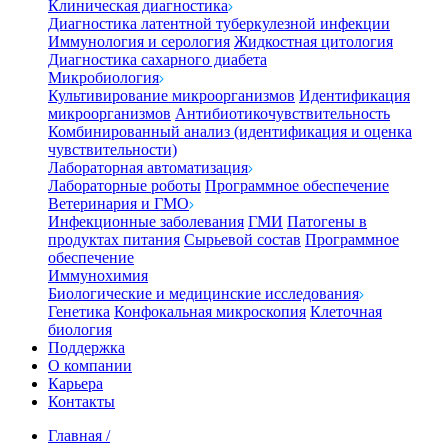
Клиническая диагностика
Диагностика латентной туберкулезной инфекции
Иммунология и серология
Жидкостная цитология
Диагностика сахарного диабета
Микробиология
Культивирование микроорганизмов
Идентификация
микроорганизмов
Антибиотикочувствительность
Комбинированный анализ (идентификация и оценка
чувствительности)
Лабораторная автоматизация
Лабораторные роботы
Программное обеспечение
Ветеринария и ГМО
Инфекционные заболевания
ГМИ
Патогены в
продуктах питания
Сырьевой состав
Программное
обеспечение
Иммунохимия
Биологические и медицинские исследования
Генетика
Конфокальная микроскопия
Клеточная
биология
Поддержка
О компании
Карьера
Контакты
Главная
/