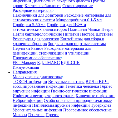
инфекции
Диагностика сахарного диабета
Группы
крови
Клеточная биология
Секвенирование
Расходные материалы
Наконечники для дозаторов
Расходные материалы для
автоматических систем
Микропробирки 0,1-5 мл
Пробирки 5-50 мл
Пробирки для ИФА и
автоматических анализаторов
Планшеты
Чашки Петри
Петли бактериологические
Пипетки Пастера
Штативы
Резервуары для реагентов
Контейнеры для сбора и
хранения образцов
Зонды и транспортные системы
Перчатки
Разное
Расходные материалы для
дезинфекции, стерилизации и утилизации
Программное обеспечение
FRT Manager
КДЛ-МАКС
КДЛ-СПК
Иммунохимия
Направления
Молекулярная диагностика
TORCH-инфекции
Вирусные гепатиты
ВИЧ и ВИЧ-
ассоциированные инфекции
Генетика человека
Герпес-
вирусные инфекции
Гнойно-септические инфекции
Инфекции респираторного тракта
Кишечные инфекции
Нейроинфекции
Особо опасные и природно-очаговые
инфекции
Папилломавирусные инфекции
Туберкулез
Урогенитальные инфекции
Программное обеспечение
Микозы
Генетика
Прочие