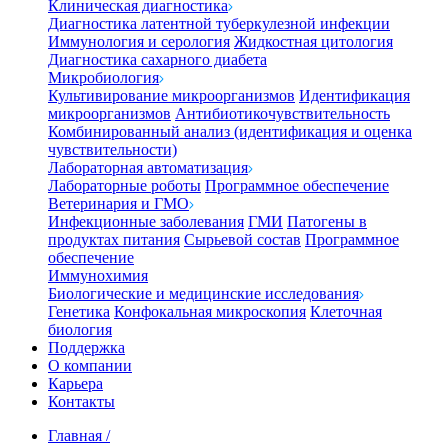
Клиническая диагностика
Диагностика латентной туберкулезной инфекции
Иммунология и серология
Жидкостная цитология
Диагностика сахарного диабета
Микробиология
Культивирование микроорганизмов
Идентификация
микроорганизмов
Антибиотикочувствительность
Комбинированный анализ (идентификация и оценка
чувствительности)
Лабораторная автоматизация
Лабораторные роботы
Программное обеспечение
Ветеринария и ГМО
Инфекционные заболевания
ГМИ
Патогены в
продуктах питания
Сырьевой состав
Программное
обеспечение
Иммунохимия
Биологические и медицинские исследования
Генетика
Конфокальная микроскопия
Клеточная
биология
Поддержка
О компании
Карьера
Контакты
Главная
/