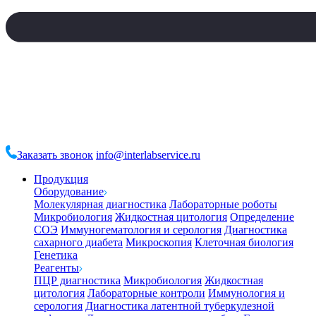
Заказать звонок
info@interlabservice.ru
Продукция
Оборудование
Молекулярная диагностика
Лабораторные роботы
Микробиология
Жидкостная цитология
Определение
СОЭ
Иммуногематология и серология
Диагностика
сахарного диабета
Микроскопия
Клеточная биология
Генетика
Реагенты
ПЦР диагностика
Микробиология
Жидкостная
цитология
Лабораторные контроли
Иммунология и
серология
Диагностика латентной туберкулезной