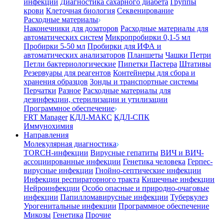
инфекции
Диагностика сахарного диабета
Группы
крови
Клеточная биология
Секвенирование
Расходные материалы
Наконечники для дозаторов
Расходные материалы для
автоматических систем
Микропробирки 0,1-5 мл
Пробирки 5-50 мл
Пробирки для ИФА и
автоматических анализаторов
Планшеты
Чашки Петри
Петли бактериологические
Пипетки Пастера
Штативы
Резервуары для реагентов
Контейнеры для сбора и
хранения образцов
Зонды и транспортные системы
Перчатки
Разное
Расходные материалы для
дезинфекции, стерилизации и утилизации
Программное обеспечение
FRT Manager
КДЛ-МАКС
КДЛ-СПК
Иммунохимия
Направления
Молекулярная диагностика
TORCH-инфекции
Вирусные гепатиты
ВИЧ и ВИЧ-
ассоциированные инфекции
Генетика человека
Герпес-
вирусные инфекции
Гнойно-септические инфекции
Инфекции респираторного тракта
Кишечные инфекции
Нейроинфекции
Особо опасные и природно-очаговые
инфекции
Папилломавирусные инфекции
Туберкулез
Урогенитальные инфекции
Программное обеспечение
Микозы
Генетика
Прочие