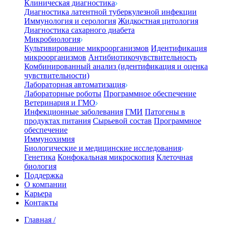
Клиническая диагностика
Диагностика латентной туберкулезной инфекции
Иммунология и серология
Жидкостная цитология
Диагностика сахарного диабета
Микробиология
Культивирование микроорганизмов
Идентификация
микроорганизмов
Антибиотикочувствительность
Комбинированный анализ (идентификация и оценка
чувствительности)
Лабораторная автоматизация
Лабораторные роботы
Программное обеспечение
Ветеринария и ГМО
Инфекционные заболевания
ГМИ
Патогены в
продуктах питания
Сырьевой состав
Программное
обеспечение
Иммунохимия
Биологические и медицинские исследования
Генетика
Конфокальная микроскопия
Клеточная
биология
Поддержка
О компании
Карьера
Контакты
Главная
/