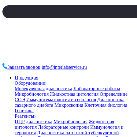
Заказать звонок
info@interlabservice.ru
Продукция
Оборудование
Молекулярная диагностика
Лабораторные роботы
Микробиология
Жидкостная цитология
Определение
СОЭ
Иммуногематология и серология
Диагностика
сахарного диабета
Микроскопия
Клеточная биология
Генетика
Реагенты
ПЦР диагностика
Микробиология
Жидкостная
цитология
Лабораторные контроли
Иммунология и
серология
Диагностика латентной туберкулезной