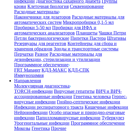
инфекции
Диагностика сахарного диабета
Группы
крови
Клеточная биология
Секвенирование
Расходные материалы
Наконечники для дозаторов
Расходные материалы для
автоматических систем
Микропробирки 0,1-5 мл
Пробирки 5-50 мл
Пробирки для ИФА и
автоматических анализаторов
Планшеты
Чашки Петри
Петли бактериологические
Пипетки Пастера
Штативы
Резервуары для реагентов
Контейнеры для сбора и
хранения образцов
Зонды и транспортные системы
Перчатки
Разное
Расходные материалы для
дезинфекции, стерилизации и утилизации
Программное обеспечение
FRT Manager
КДЛ-МАКС
КДЛ-СПК
Иммунохимия
Направления
Молекулярная диагностика
TORCH-инфекции
Вирусные гепатиты
ВИЧ и ВИЧ-
ассоциированные инфекции
Генетика человека
Герпес-
вирусные инфекции
Гнойно-септические инфекции
Инфекции респираторного тракта
Кишечные инфекции
Нейроинфекции
Особо опасные и природно-очаговые
инфекции
Папилломавирусные инфекции
Туберкулез
Урогенитальные инфекции
Программное обеспечение
Микозы
Генетика
Прочие