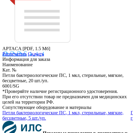
APTACA
[PDF, 1.5 Мб]
Распечатать
Скачать
Информация для заказа
Наименование
Кат. №
Петли бактериологические ПС, 1 мкл, стерильные, мягкие,
бесцветные, 20 шт./уп.
6001/SG
*Проверяйте наличие регистрационного удостоверения.
При его отсутствии товар не предназначен для медицинских
целей на территории РФ.
Сопутствующее оборудование и материалы
Петли бактериологические ПС, 1 мкл, стерильные, мягкие,
П
бесцветные, 5 шт./уп.
г