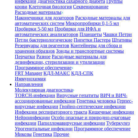
инфекции
Диагностика сахарного диабета
Группы
крови
Клеточная биология
Секвенирование
Расходные материалы
Наконечники для дозаторов
Расходные материалы для
автоматических систем
Микропробирки 0,1-5 мл
Пробирки 5-50 мл
Пробирки для ИФА и
автоматических анализаторов
Планшеты
Чашки Петри
Петли бактериологические
Пипетки Пастера
Штативы
Резервуары для реагентов
Контейнеры для сбора и
хранения образцов
Зонды и транспортные системы
Перчатки
Разное
Расходные материалы для
дезинфекции, стерилизации и утилизации
Программное обеспечение
FRT Manager
КДЛ-МАКС
КДЛ-СПК
Иммунохимия
Направления
Молекулярная диагностика
TORCH-инфекции
Вирусные гепатиты
ВИЧ и ВИЧ-
ассоциированные инфекции
Генетика человека
Герпес-
вирусные инфекции
Гнойно-септические инфекции
Инфекции респираторного тракта
Кишечные инфекции
Нейроинфекции
Особо опасные и природно-очаговые
инфекции
Папилломавирусные инфекции
Туберкулез
Урогенитальные инфекции
Программное обеспечение
Микозы
Генетика
Прочие