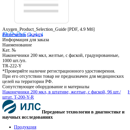
Axygen_Product_Selection_Guide
[PDF, 4.9 Мб]
Распечатать
Скачать
Информация для заказа
Наименование
Кат. №
Наконечники 200 мкл, желтые, с фаской, градуированные,
1000 шт./уп.
TR-222-Y
*Проверяйте наличие регистрационного удостоверения.
При его отсутствии товар не предназначен для медицинских
целей на территории РФ.
Сопутствующее оборудование и материалы
Наконечники 200 мкл, в штативе, желтые, с фаской, 96 шт./
Н
штат. T-200-Y-R
Передовые технологии в диагностике и
научных исследованиях
Продукция