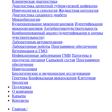
Клиническая диагностика
Диагностика латентной туберкулезной инфекции
Иммунология и серология
Жидкостная цитология
Диагностика сахарного диабета
Микробиология
Культивирование микроорганизмов
Идентификация
микроорганизмов
Антибиотикочувствительность
Комбинированный анализ (идентификация и оценка
чувствительности)
Лабораторная автоматизация
Лабораторные роботы
Программное обеспечение
Ветеринария и ГМО
Инфекционные заболевания
ГМИ
Патогены в
продуктах питания
Сырьевой состав
Программное
обеспечение
Иммунохимия
Биологические и медицинские исследования
Генетика
Конфокальная микроскопия
Клеточная
биология
Поддержка
О компании
Карьера
Контакты
Главная
/