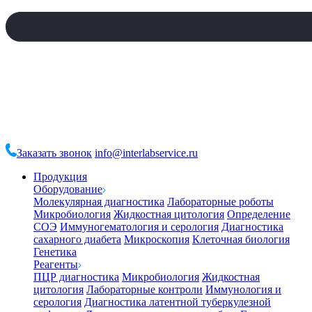
Заказать звонок
info@interlabservice.ru
Продукция
Оборудование
Молекулярная диагностика
Лабораторные роботы
Микробиология
Жидкостная цитология
Определение
СОЭ
Иммуногематология и серология
Диагностика
сахарного диабета
Микроскопия
Клеточная биология
Генетика
Реагенты
ПЦР диагностика
Микробиология
Жидкостная
цитология
Лабораторные контроли
Иммунология и
серология
Диагностика латентной туберкулезной