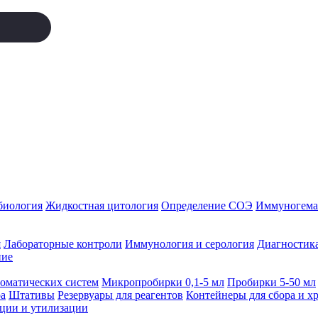
биология
Жидкостная цитология
Определение СОЭ
Иммуногемат
я
Лабораторные контроли
Иммунология и серология
Диагностика
ние
томатических систем
Микропробирки 0,1-5 мл
Пробирки 5-50 мл
а
Штативы
Резервуары для реагентов
Контейнеры для сбора и х
ации и утилизации