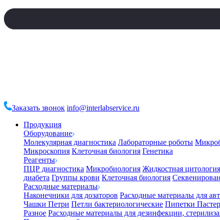
Заказать звонок
info@interlabservice.ru
Продукция
Оборудование
Молекулярная диагностика
Лабораторные роботы
Микро
Микроскопия
Клеточная биология
Генетика
Реагенты
ПЦР диагностика
Микробиология
Жидкостная цитологи
диабета
Группы крови
Клеточная биология
Секвенирова
Расходные материалы
Наконечники для дозаторов
Расходные материалы для ав
Чашки Петри
Петли бактериологические
Пипетки Пастер
Разное
Расходные материалы для дезинфекции, стерилиз