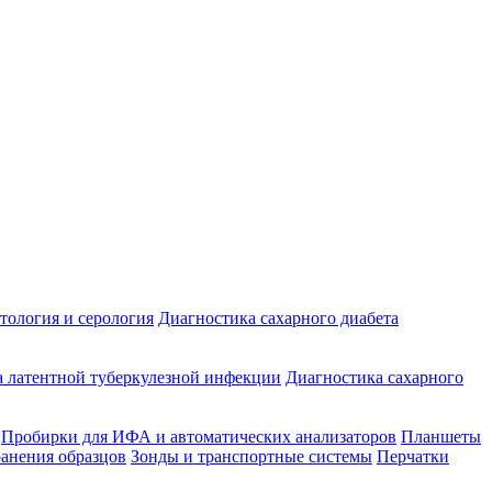
ология и серология
Диагностика сахарного диабета
 латентной туберкулезной инфекции
Диагностика сахарного
Пробирки для ИФА и автоматических анализаторов
Планшеты
ранения образцов
Зонды и транспортные системы
Перчатки