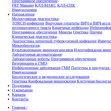
Программное обеспечение
FRT Manager
КДЛ-МАКС
КДЛ-СПК
Иммунохимия
Направления
Молекулярная диагностика
TORCH-инфекции
Вирусные гепатиты
ВИЧ и ВИЧ-ассо
респираторного тракта
Кишечные инфекции
Нейроинфе
Программное обеспечение
Микозы
Генетика
Прочие
Клиническая диагностика
Диагностика латентной туберкулезной инфекции
Иммуно
Микробиология
Культивирование микроорганизмов
Идентификация микр
Лабораторная автоматизация
Лабораторные роботы
Программное обеспечение
Ветеринария и ГМО
Инфекционные заболевания
ГМИ
Патогены в продуктах
Иммунохимия
Биологические и медицинские исследования
Генетика
Конфокальная микроскопия
Клеточная биологи
Поддержка
О компании
Карьера
Контакты
Главная
/