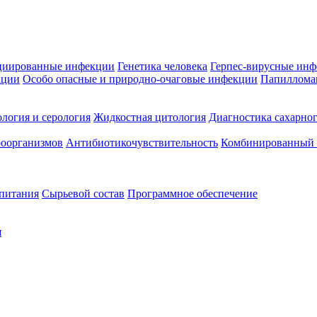
циированные инфекции
Генетика человека
Герпес-вирусные ин
кции
Особо опасные и природно-очаговые инфекции
Папиллома
логия и серология
Жидкостная цитология
Диагностика сахарног
оорганизмов
Антибиотикочувствительность
Комбинированный а
 питания
Сырьевой состав
Программное обеспечение
я