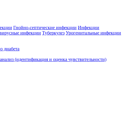
фекции
Гнойно-септические инфекции
Инфекции
вирусные инфекции
Туберкулез
Урогенитальные инфекции
о диабета
нализ (идентификация и оценка чувствительности)