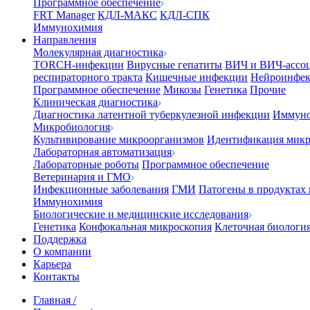
Программное обеспечение
FRT Manager
КДЛ-МАКС
КДЛ-СПК
Иммунохимия
Направления
Молекулярная диагностика
TORCH-инфекции
Вирусные гепатиты
ВИЧ и ВИЧ-ассо
респираторного тракта
Кишечные инфекции
Нейроинфе
Программное обеспечение
Микозы
Генетика
Прочие
Клиническая диагностика
Диагностика латентной туберкулезной инфекции
Иммуно
Микробиология
Культивирование микроорганизмов
Идентификация микр
Лабораторная автоматизация
Лабораторные роботы
Программное обеспечение
Ветеринария и ГМО
Инфекционные заболевания
ГМИ
Патогены в продуктах
Иммунохимия
Биологические и медицинские исследования
Генетика
Конфокальная микроскопия
Клеточная биологи
Поддержка
О компании
Карьера
Контакты
Главная
/