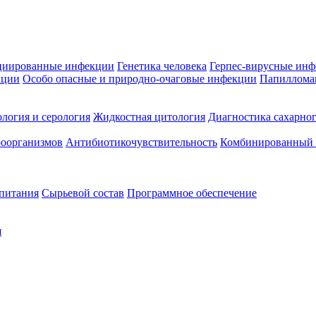
циированные инфекции
Генетика человека
Герпес-вирусные ин
кции
Особо опасные и природно-очаговые инфекции
Папиллома
логия и серология
Жидкостная цитология
Диагностика сахарног
оорганизмов
Антибиотикочувствительность
Комбинированный а
 питания
Сырьевой состав
Программное обеспечение
я