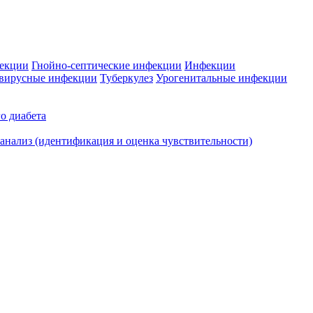
фекции
Гнойно-септические инфекции
Инфекции
вирусные инфекции
Туберкулез
Урогенитальные инфекции
о диабета
нализ (идентификация и оценка чувствительности)