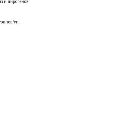
з и пирогенов
трипов/уп.