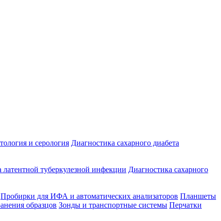
ология и серология
Диагностика сахарного диабета
 латентной туберкулезной инфекции
Диагностика сахарного
Пробирки для ИФА и автоматических анализаторов
Планшеты
ранения образцов
Зонды и транспортные системы
Перчатки