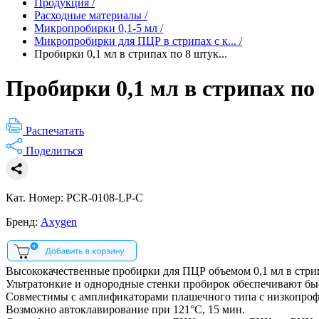
Продукция
/
Расходные материалы
/
Микропробирки 0,1-5 мл
/
Микропробирки для ПЦР в стрипах с к...
/
Пробирки 0,1 мл в стрипах по 8 штук...
Пробирки 0,1 мл в стрипах по
Распечатать
Поделиться
Кат. Номер: PCR-0108-LP-C
Бренд:
Axygen
Высококачественные пробирки для ПЦР объемом 0,1 мл в стрип
Ультратонкие и однородные стенки пробирок обеспечивают б
Совместимы с амплификаторами плашечного типа с низкопро
Возможно автоклавирование при 121°С, 15 мин.