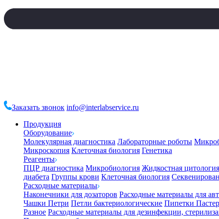
Заказать звонок
info@interlabservice.ru
Продукция
Оборудование
Молекулярная диагностика
Лабораторные роботы
Микро
Микроскопия
Клеточная биология
Генетика
Реагенты
ПЦР диагностика
Микробиология
Жидкостная цитологи
диабета
Группы крови
Клеточная биология
Секвенирова
Расходные материалы
Наконечники для дозаторов
Расходные материалы для ав
Чашки Петри
Петли бактериологические
Пипетки Пастер
Разное
Расходные материалы для дезинфекции, стерилиз