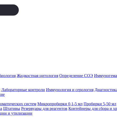
биология
Жидкостная цитология
Определение СОЭ
Иммуногемат
я
Лабораторные контроли
Иммунология и серология
Диагностика
ние
томатических систем
Микропробирки 0,1-5 мл
Пробирки 5-50 мл
а
Штативы
Резервуары для реагентов
Контейнеры для сбора и х
ации и утилизации