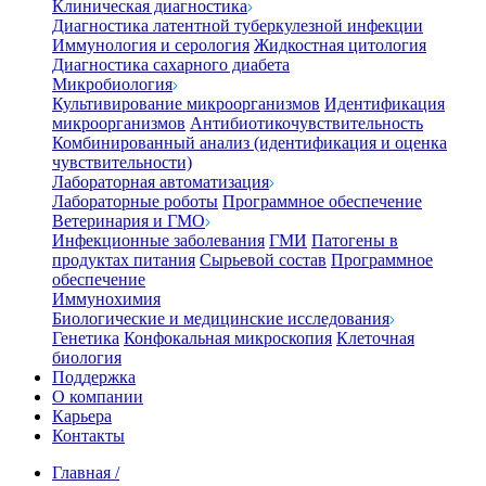
Клиническая диагностика
Диагностика латентной туберкулезной инфекции
Иммунология и серология
Жидкостная цитология
Диагностика сахарного диабета
Микробиология
Культивирование микроорганизмов
Идентификация
микроорганизмов
Антибиотикочувствительность
Комбинированный анализ (идентификация и оценка
чувствительности)
Лабораторная автоматизация
Лабораторные роботы
Программное обеспечение
Ветеринария и ГМО
Инфекционные заболевания
ГМИ
Патогены в
продуктах питания
Сырьевой состав
Программное
обеспечение
Иммунохимия
Биологические и медицинские исследования
Генетика
Конфокальная микроскопия
Клеточная
биология
Поддержка
О компании
Карьера
Контакты
Главная
/