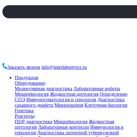
Заказать звонок
info@interlabservice.ru
Продукция
Оборудование
Молекулярная диагностика
Лабораторные роботы
Микробиология
Жидкостная цитология
Определение
СОЭ
Иммуногематология и серология
Диагностика
сахарного диабета
Микроскопия
Клеточная биология
Генетика
Реагенты
ПЦР диагностика
Микробиология
Жидкостная
цитология
Лабораторные контроли
Иммунология и
серология
Диагностика латентной туберкулезной