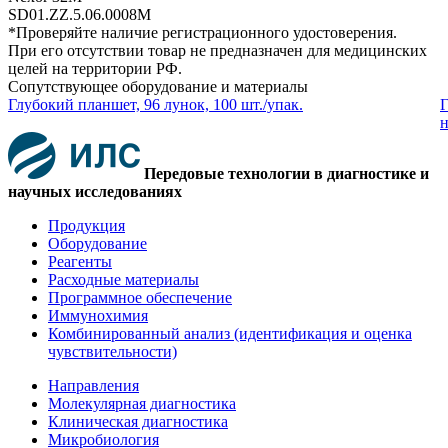
SD01.ZZ.5.06.0008M
*Проверяйте наличие регистрационного удостоверения.
При его отсутствии товар не предназначен для медицинских
целей на территории РФ.
Сопутствующее оборудование и материалы
Глубокий планшет, 96 лунок, 100 шт./упак.
Г
н
Передовые технологии в диагностике и
научных исследованиях
Продукция
Оборудование
Реагенты
Расходные материалы
Программное обеспечение
Иммунохимия
Комбинированный анализ (идентификация и оценка
чувствительности)
Направления
Молекулярная диагностика
Клиническая диагностика
Микробиология