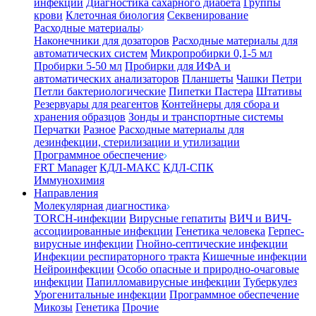
инфекции
Диагностика сахарного диабета
Группы
крови
Клеточная биология
Секвенирование
Расходные материалы
Наконечники для дозаторов
Расходные материалы для
автоматических систем
Микропробирки 0,1-5 мл
Пробирки 5-50 мл
Пробирки для ИФА и
автоматических анализаторов
Планшеты
Чашки Петри
Петли бактериологические
Пипетки Пастера
Штативы
Резервуары для реагентов
Контейнеры для сбора и
хранения образцов
Зонды и транспортные системы
Перчатки
Разное
Расходные материалы для
дезинфекции, стерилизации и утилизации
Программное обеспечение
FRT Manager
КДЛ-МАКС
КДЛ-СПК
Иммунохимия
Направления
Молекулярная диагностика
TORCH-инфекции
Вирусные гепатиты
ВИЧ и ВИЧ-
ассоциированные инфекции
Генетика человека
Герпес-
вирусные инфекции
Гнойно-септические инфекции
Инфекции респираторного тракта
Кишечные инфекции
Нейроинфекции
Особо опасные и природно-очаговые
инфекции
Папилломавирусные инфекции
Туберкулез
Урогенитальные инфекции
Программное обеспечение
Микозы
Генетика
Прочие