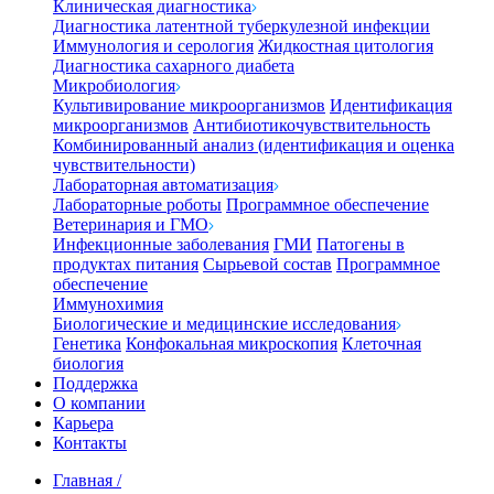
Клиническая диагностика
Диагностика латентной туберкулезной инфекции
Иммунология и серология
Жидкостная цитология
Диагностика сахарного диабета
Микробиология
Культивирование микроорганизмов
Идентификация
микроорганизмов
Антибиотикочувствительность
Комбинированный анализ (идентификация и оценка
чувствительности)
Лабораторная автоматизация
Лабораторные роботы
Программное обеспечение
Ветеринария и ГМО
Инфекционные заболевания
ГМИ
Патогены в
продуктах питания
Сырьевой состав
Программное
обеспечение
Иммунохимия
Биологические и медицинские исследования
Генетика
Конфокальная микроскопия
Клеточная
биология
Поддержка
О компании
Карьера
Контакты
Главная
/