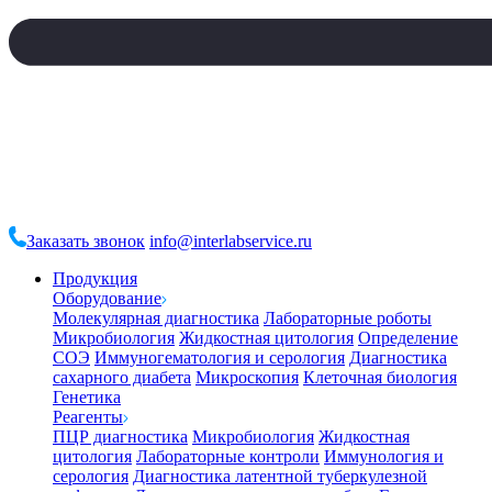
Заказать звонок
info@interlabservice.ru
Продукция
Оборудование
Молекулярная диагностика
Лабораторные роботы
Микробиология
Жидкостная цитология
Определение
СОЭ
Иммуногематология и серология
Диагностика
сахарного диабета
Микроскопия
Клеточная биология
Генетика
Реагенты
ПЦР диагностика
Микробиология
Жидкостная
цитология
Лабораторные контроли
Иммунология и
серология
Диагностика латентной туберкулезной