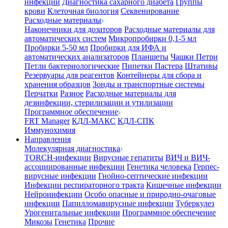
инфекции
Диагностика сахарного диабета
Группы
крови
Клеточная биология
Секвенирование
Расходные материалы
Наконечники для дозаторов
Расходные материалы для
автоматических систем
Микропробирки 0,1-5 мл
Пробирки 5-50 мл
Пробирки для ИФА и
автоматических анализаторов
Планшеты
Чашки Петри
Петли бактериологические
Пипетки Пастера
Штативы
Резервуары для реагентов
Контейнеры для сбора и
хранения образцов
Зонды и транспортные системы
Перчатки
Разное
Расходные материалы для
дезинфекции, стерилизации и утилизации
Программное обеспечение
FRT Manager
КДЛ-МАКС
КДЛ-СПК
Иммунохимия
Направления
Молекулярная диагностика
TORCH-инфекции
Вирусные гепатиты
ВИЧ и ВИЧ-
ассоциированные инфекции
Генетика человека
Герпес-
вирусные инфекции
Гнойно-септические инфекции
Инфекции респираторного тракта
Кишечные инфекции
Нейроинфекции
Особо опасные и природно-очаговые
инфекции
Папилломавирусные инфекции
Туберкулез
Урогенитальные инфекции
Программное обеспечение
Микозы
Генетика
Прочие