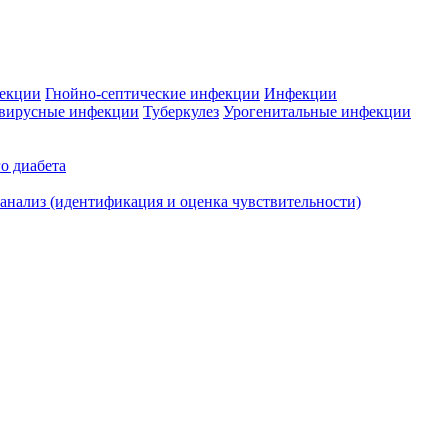
фекции
Гнойно-септические инфекции
Инфекции
вирусные инфекции
Туберкулез
Урогенитальные инфекции
о диабета
нализ (идентификация и оценка чувствительности)