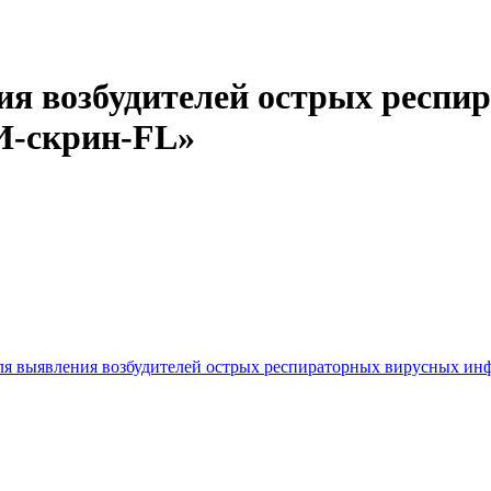
ия возбудителей острых респ
И-скрин-FL»
для выявления возбудителей острых респираторных вирусных и