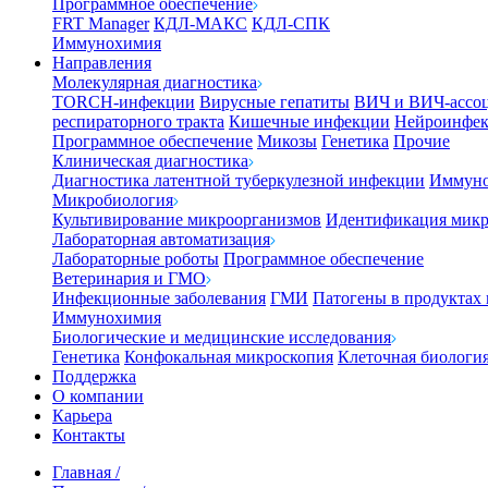
Программное обеспечение
FRT Manager
КДЛ-МАКС
КДЛ-СПК
Иммунохимия
Направления
Молекулярная диагностика
TORCH-инфекции
Вирусные гепатиты
ВИЧ и ВИЧ-ассо
респираторного тракта
Кишечные инфекции
Нейроинфе
Программное обеспечение
Микозы
Генетика
Прочие
Клиническая диагностика
Диагностика латентной туберкулезной инфекции
Иммуно
Микробиология
Культивирование микроорганизмов
Идентификация микр
Лабораторная автоматизация
Лабораторные роботы
Программное обеспечение
Ветеринария и ГМО
Инфекционные заболевания
ГМИ
Патогены в продуктах
Иммунохимия
Биологические и медицинские исследования
Генетика
Конфокальная микроскопия
Клеточная биологи
Поддержка
О компании
Карьера
Контакты
Главная
/