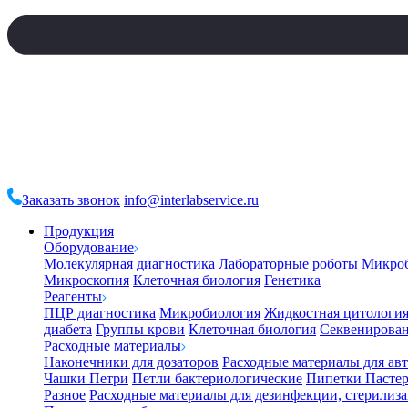
Заказать звонок
info@interlabservice.ru
Продукция
Оборудование
Молекулярная диагностика
Лабораторные роботы
Микро
Микроскопия
Клеточная биология
Генетика
Реагенты
ПЦР диагностика
Микробиология
Жидкостная цитологи
диабета
Группы крови
Клеточная биология
Секвенирова
Расходные материалы
Наконечники для дозаторов
Расходные материалы для ав
Чашки Петри
Петли бактериологические
Пипетки Пастер
Разное
Расходные материалы для дезинфекции, стерилиз