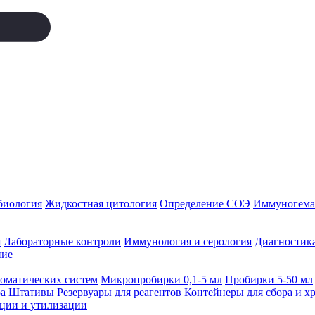
биология
Жидкостная цитология
Определение СОЭ
Иммуногемат
я
Лабораторные контроли
Иммунология и серология
Диагностика
ние
томатических систем
Микропробирки 0,1-5 мл
Пробирки 5-50 мл
а
Штативы
Резервуары для реагентов
Контейнеры для сбора и х
ации и утилизации