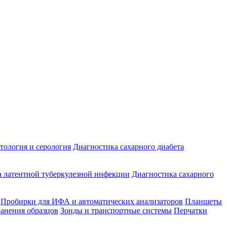
ология и серология
Диагностика сахарного диабета
 латентной туберкулезной инфекции
Диагностика сахарного
Пробирки для ИФА и автоматических анализаторов
Планшеты
ранения образцов
Зонды и транспортные системы
Перчатки