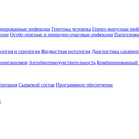
циированные инфекции
Генетика человека
Герпес-вирусные ин
кции
Особо опасные и природно-очаговые инфекции
Папиллома
логия и серология
Жидкостная цитология
Диагностика сахарног
оорганизмов
Антибиотикочувствительность
Комбинированный а
 питания
Сырьевой состав
Программное обеспечение
я