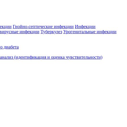
фекции
Гнойно-септические инфекции
Инфекции
вирусные инфекции
Туберкулез
Урогенитальные инфекции
о диабета
нализ (идентификация и оценка чувствительности)