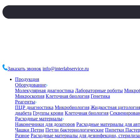
Заказать звонок
info@interlabservice.ru
Продукция
Оборудование
Молекулярная диагностика
Лабораторные роботы
Микро
Микроскопия
Клеточная биология
Генетика
Реагенты
ПЦР диагностика
Микробиология
Жидкостная цитологи
диабета
Группы крови
Клеточная биология
Секвенирова
Расходные материалы
Наконечники для дозаторов
Расходные материалы для ав
Чашки Петри
Петли бактериологические
Пипетки Пастер
Разное
Расходные материалы для дезинфекции, стерилиз