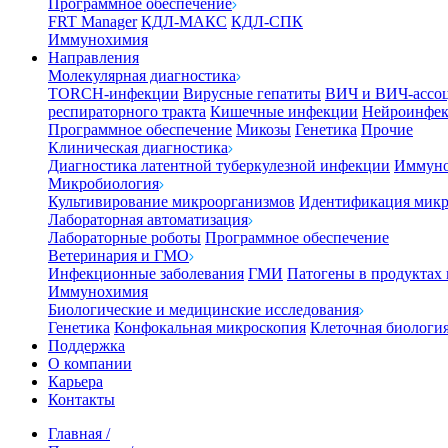
Программное обеспечение
FRT Manager
КДЛ-МАКС
КДЛ-СПК
Иммунохимия
Направления
Молекулярная диагностика
TORCH-инфекции
Вирусные гепатиты
ВИЧ и ВИЧ-ассо
респираторного тракта
Кишечные инфекции
Нейроинфе
Программное обеспечение
Микозы
Генетика
Прочие
Клиническая диагностика
Диагностика латентной туберкулезной инфекции
Иммуно
Микробиология
Культивирование микроорганизмов
Идентификация микр
Лабораторная автоматизация
Лабораторные роботы
Программное обеспечение
Ветеринария и ГМО
Инфекционные заболевания
ГМИ
Патогены в продуктах
Иммунохимия
Биологические и медицинские исследования
Генетика
Конфокальная микроскопия
Клеточная биологи
Поддержка
О компании
Карьера
Контакты
Главная
/