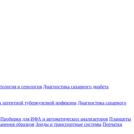
ология и серология
Диагностика сахарного диабета
 латентной туберкулезной инфекции
Диагностика сахарного
Пробирки для ИФА и автоматических анализаторов
Планшеты
ранения образцов
Зонды и транспортные системы
Перчатки