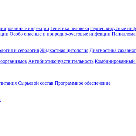
циированные инфекции
Генетика человека
Герпес-вирусные ин
кции
Особо опасные и природно-очаговые инфекции
Папиллома
логия и серология
Жидкостная цитология
Диагностика сахарног
оорганизмов
Антибиотикочувствительность
Комбинированный а
 питания
Сырьевой состав
Программное обеспечение
я