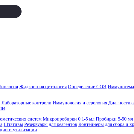
биология
Жидкостная цитология
Определение СОЭ
Иммуногемат
я
Лабораторные контроли
Иммунология и серология
Диагностика
ние
томатических систем
Микропробирки 0,1-5 мл
Пробирки 5-50 мл
а
Штативы
Резервуары для реагентов
Контейнеры для сбора и х
ации и утилизации