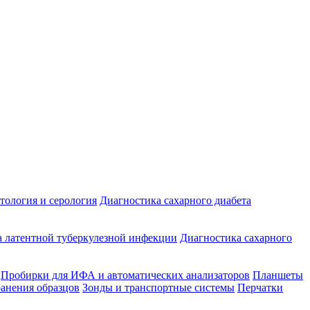
ология и серология
Диагностика сахарного диабета
 латентной туберкулезной инфекции
Диагностика сахарного
Пробирки для ИФА и автоматических анализаторов
Планшеты
ранения образцов
Зонды и транспортные системы
Перчатки