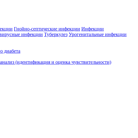
фекции
Гнойно-септические инфекции
Инфекции
вирусные инфекции
Туберкулез
Урогенитальные инфекции
о диабета
нализ (идентификация и оценка чувствительности)