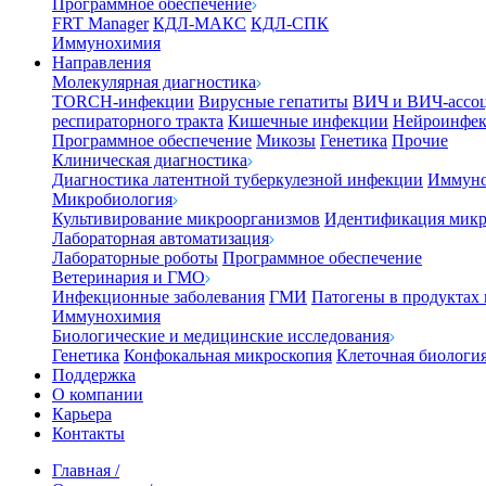
Программное обеспечение
FRT Manager
КДЛ-МАКС
КДЛ-СПК
Иммунохимия
Направления
Молекулярная диагностика
TORCH-инфекции
Вирусные гепатиты
ВИЧ и ВИЧ-ассо
респираторного тракта
Кишечные инфекции
Нейроинфе
Программное обеспечение
Микозы
Генетика
Прочие
Клиническая диагностика
Диагностика латентной туберкулезной инфекции
Иммуно
Микробиология
Культивирование микроорганизмов
Идентификация микр
Лабораторная автоматизация
Лабораторные роботы
Программное обеспечение
Ветеринария и ГМО
Инфекционные заболевания
ГМИ
Патогены в продуктах
Иммунохимия
Биологические и медицинские исследования
Генетика
Конфокальная микроскопия
Клеточная биологи
Поддержка
О компании
Карьера
Контакты
Главная
/