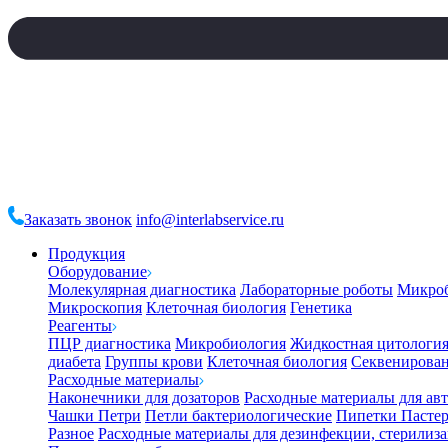
Заказать звонок
info@interlabservice.ru
Продукция
Оборудование
Молекулярная диагностика
Лабораторные роботы
Микро
Микроскопия
Клеточная биология
Генетика
Реагенты
ПЦР диагностика
Микробиология
Жидкостная цитологи
диабета
Группы крови
Клеточная биология
Секвенирова
Расходные материалы
Наконечники для дозаторов
Расходные материалы для ав
Чашки Петри
Петли бактериологические
Пипетки Пастер
Разное
Расходные материалы для дезинфекции, стерилиз