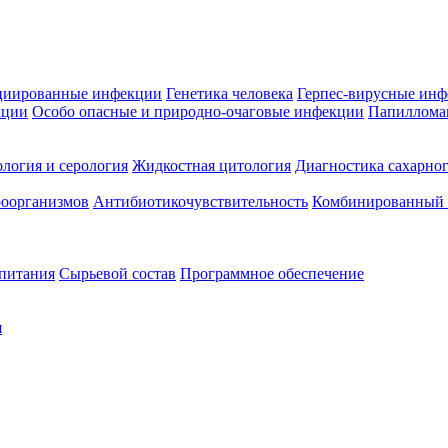
циированные инфекции
Генетика человека
Герпес-вирусные ин
кции
Особо опасные и природно-очаговые инфекции
Папиллома
логия и серология
Жидкостная цитология
Диагностика сахарног
оорганизмов
Антибиотикочувствительность
Комбинированный а
 питания
Сырьевой состав
Программное обеспечение
я