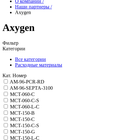
О компании
/
Наши партнеры
/
Axygen
Axygen
Фильтр
Категории
Все категории
Расходные материалы
Кат. Номер
AM-96-PCR-RD
AM-96-SEPTA-3100
MCT-060-C
MCT-060-C-S
MCT-060-L-C
MCT-150-B
MCT-150-C
MCT-150-C-S
MCT-150-G
MCT-150-L-C