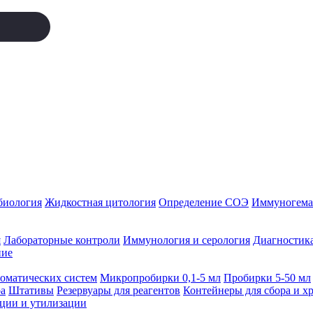
биология
Жидкостная цитология
Определение СОЭ
Иммуногемат
я
Лабораторные контроли
Иммунология и серология
Диагностика
ние
томатических систем
Микропробирки 0,1-5 мл
Пробирки 5-50 мл
а
Штативы
Резервуары для реагентов
Контейнеры для сбора и х
ации и утилизации