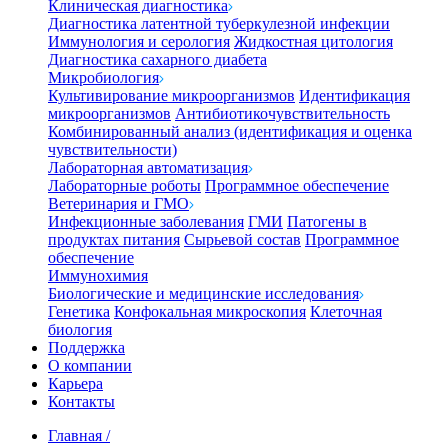
Клиническая диагностика
Диагностика латентной туберкулезной инфекции
Иммунология и серология
Жидкостная цитология
Диагностика сахарного диабета
Микробиология
Культивирование микроорганизмов
Идентификация
микроорганизмов
Антибиотикочувствительность
Комбинированный анализ (идентификация и оценка
чувствительности)
Лабораторная автоматизация
Лабораторные роботы
Программное обеспечение
Ветеринария и ГМО
Инфекционные заболевания
ГМИ
Патогены в
продуктах питания
Сырьевой состав
Программное
обеспечение
Иммунохимия
Биологические и медицинские исследования
Генетика
Конфокальная микроскопия
Клеточная
биология
Поддержка
О компании
Карьера
Контакты
Главная
/