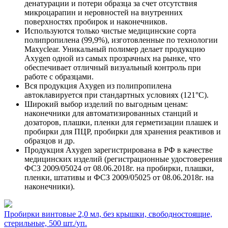
денатурации и потери образца за счет отсутствия
микроцарапин и неровностей на внутренних
поверхностях пробирок и наконечников.
Используются только чистые медицинские сорта
полипропилена (99,9%), изготовленные по технологии
Maxyclear. Уникальный полимер делает продукцию
Axygen одной из самых прозрачных на рынке, что
обеспечивает отличный визуальный контроль при
работе с образцами.
Вся продукция Axygen из полипропилена
автоклавируется при стандартных условиях (121°С).
Широкий выбор изделий по выгодным ценам:
наконечники для автоматизированных станций и
дозаторов, плашки, пленки для герметизации плашек и
пробирки для ПЦР, пробирки для хранения реактивов и
образцов и др.
Продукция Axygen зарегистрирована в РФ в качестве
медицинских изделий (регистрационные удостоверения
ФСЗ 2009/05024 от 08.06.2018г. на пробирки, плашки,
пленки, штативы и ФСЗ 2009/05025 от 08.06.2018г. на
наконечники).
Пробирки винтовые 2,0 мл, без крышки, свободностоящие,
стерильные, 500 шт./уп.