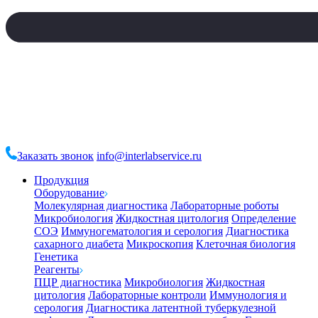
Заказать звонок
info@interlabservice.ru
Продукция
Оборудование
Молекулярная диагностика
Лабораторные роботы
Микробиология
Жидкостная цитология
Определение
СОЭ
Иммуногематология и серология
Диагностика
сахарного диабета
Микроскопия
Клеточная биология
Генетика
Реагенты
ПЦР диагностика
Микробиология
Жидкостная
цитология
Лабораторные контроли
Иммунология и
серология
Диагностика латентной туберкулезной