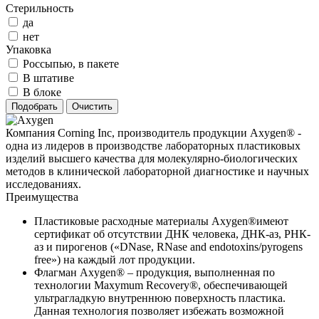
Стерильность
да
нет
Упаковка
Россыпью, в пакете
В штативе
В блоке
Компания Corning Inc, производитель продукции Axygen® -
одна из лидеров в производстве лабораторных пластиковых
изделий высшего качества для молекулярно-биологических
методов в клинической лабораторной диагностике и научных
исследованиях.
Преимущества
Пластиковые расходные материалы Axygen®имеют
сертификат об отсутствии ДНК человека, ДНК-аз, РНК-
аз и пирогенов («DNase, RNase and endotoxins/pyrogens
free») на каждый лот продукции.
Флагман Axygen® – продукция, выполненная по
технологии Maxymum Recovery®, обеспечивающей
ультрагладкую внутреннюю поверхность пластика.
Данная технология позволяет избежать возможной