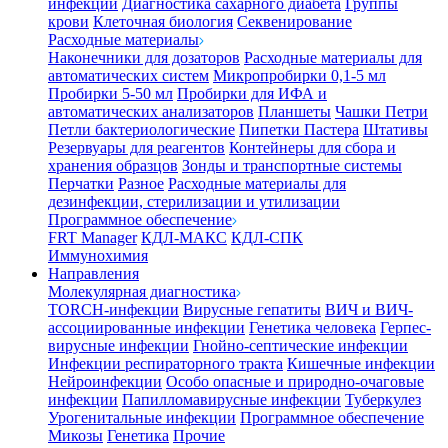
инфекции
Диагностика сахарного диабета
Группы
крови
Клеточная биология
Секвенирование
Расходные материалы
Наконечники для дозаторов
Расходные материалы для
автоматических систем
Микропробирки 0,1-5 мл
Пробирки 5-50 мл
Пробирки для ИФА и
автоматических анализаторов
Планшеты
Чашки Петри
Петли бактериологические
Пипетки Пастера
Штативы
Резервуары для реагентов
Контейнеры для сбора и
хранения образцов
Зонды и транспортные системы
Перчатки
Разное
Расходные материалы для
дезинфекции, стерилизации и утилизации
Программное обеспечение
FRT Manager
КДЛ-МАКС
КДЛ-СПК
Иммунохимия
Направления
Молекулярная диагностика
TORCH-инфекции
Вирусные гепатиты
ВИЧ и ВИЧ-
ассоциированные инфекции
Генетика человека
Герпес-
вирусные инфекции
Гнойно-септические инфекции
Инфекции респираторного тракта
Кишечные инфекции
Нейроинфекции
Особо опасные и природно-очаговые
инфекции
Папилломавирусные инфекции
Туберкулез
Урогенитальные инфекции
Программное обеспечение
Микозы
Генетика
Прочие