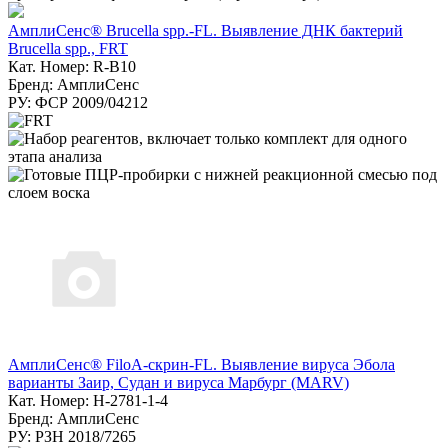
АмплиСенс® Brucella spp.-FL. Выявление ДНК бактерий
Brucella spp., FRT
Кат. Номер: R-B10
Бренд: АмплиСенс
РУ: ФСР 2009/04212
АмплиСенс® FiloA-скрин-FL. Выявление вируса Эбола
варианты Заир, Судан и вируса Марбург (MARV)
Кат. Номер: H-2781-1-4
Бренд: АмплиСенс
РУ: РЗН 2018/7265