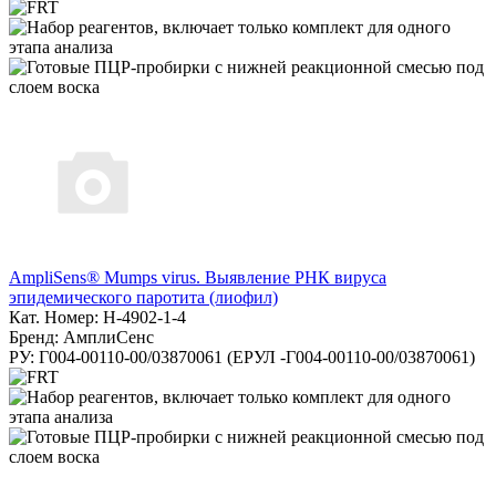
AmpliSens® Mumps virus. Выявление РНК вируса
эпидемического паротита (лиофил)
Кат. Номер: H-4902-1-4
Бренд: АмплиСенс
РУ: Г004-00110-00/03870061 (ЕРУЛ -Г004-00110-00/03870061)