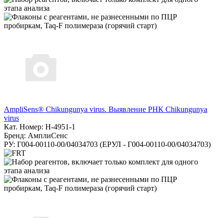
AmpliSens® Chikungunya virus. Выявление РНК Chikungunya
virus
Кат. Номер: H-4951-1
Бренд: АмплиСенс
РУ: Г004-00110-00/04034703 (ЕРУЛ - Г004-00110-00/04034703)