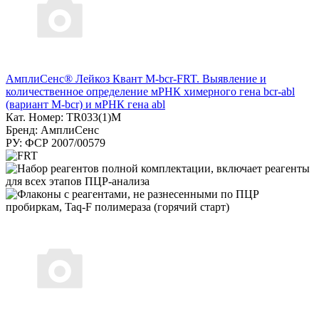
АмплиСенс® Лейкоз Квант M-bcr-FRT. Выявление и
количественное определение мРНК химерного гена bcr-abl
(вариант M-bcr) и мРНК гена abl
Кат. Номер: TR033(1)M
Бренд: АмплиСенс
РУ: ФСР 2007/00579