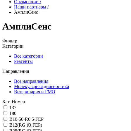
О компании
/
Наши партнеры
/
АмплиСенс
АмплиСенс
Фильтр
Категории
Все категории
Реагенты
Направления
Все направления
Молекулярная диагностика
Ветеринария и ГМО
Кат. Номер
137
180
B10-50-R0,5-FEP
B12(RG,iQ,FEP)
B25(RG,iQ,FEP)