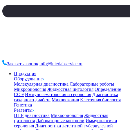
Заказать звонок
info@interlabservice.ru
Продукция
Оборудование
Молекулярная диагностика
Лабораторные роботы
Микробиология
Жидкостная цитология
Определение
СОЭ
Иммуногематология и серология
Диагностика
сахарного диабета
Микроскопия
Клеточная биология
Генетика
Реагенты
ПЦР диагностика
Микробиология
Жидкостная
цитология
Лабораторные контроли
Иммунология и
серология
Диагностика латентной туберкулезной