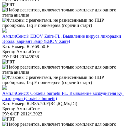
АмплиСенс® EBOV Zaire-FL. Выявление вируса лихорадки
Эбола, вариант Заир (EBOV Zaire)
Кат. Номер: R-V69-50-F
Бренд: АмплиСенс
РУ: РЗН 2014/2036
АмплиСенс® Coxiella burnetii-FL. Выявление возбудителя Ку-
лихорадки (Coxiella burnetii)
Кат. Номер: R-B85-50-F(RG,iQ,Mx,Dt)
Бренд: АмплиСенс
РУ: ФСР 2012/13923