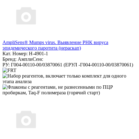
AmpliSens® Mumps virus. Выявление РНК вируса
эпидемического паротита (нераскап)
Кат. Номер: H-4901-1
Бренд: АмплиСенс
РУ: Г004-00110-00/03870061 (ЕРУЛ -Г004-00110-00/03870061)