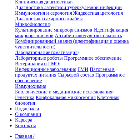
Клиническая диагностика
Диагностика латентной туберкулезной инфекции
Иммунология и серология
Жидкостная цитология
Диагностика сахарного диабета
Микробиология
Культивирование микроорганизмов
Идентификация
микроорганизмов
Антибиотикочувствительность
Комбинированный анализ (идентификация и оценка
чувствительности)
Лабораторная автоматизация
Лабораторные роботы
Программное обеспечение
Ветеринария и ГМО
Инфекционные заболевания
ГМИ
Патогены в
продуктах питания
Сырьевой состав
Программное
обеспечение
Иммунохимия
Биологические и медицинские исследования
Генетика
Конфокальная микроскопия
Клеточная
биология
Поддержка
О компании
Карьера
Контакты
Главная
/