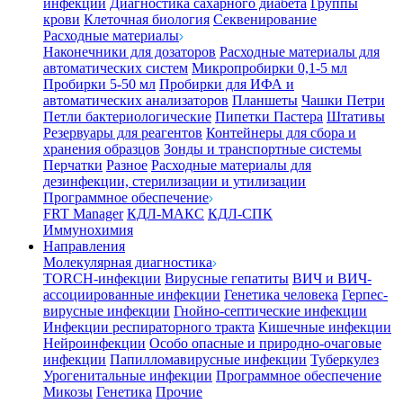
инфекции
Диагностика сахарного диабета
Группы
крови
Клеточная биология
Секвенирование
Расходные материалы
Наконечники для дозаторов
Расходные материалы для
автоматических систем
Микропробирки 0,1-5 мл
Пробирки 5-50 мл
Пробирки для ИФА и
автоматических анализаторов
Планшеты
Чашки Петри
Петли бактериологические
Пипетки Пастера
Штативы
Резервуары для реагентов
Контейнеры для сбора и
хранения образцов
Зонды и транспортные системы
Перчатки
Разное
Расходные материалы для
дезинфекции, стерилизации и утилизации
Программное обеспечение
FRT Manager
КДЛ-МАКС
КДЛ-СПК
Иммунохимия
Направления
Молекулярная диагностика
TORCH-инфекции
Вирусные гепатиты
ВИЧ и ВИЧ-
ассоциированные инфекции
Генетика человека
Герпес-
вирусные инфекции
Гнойно-септические инфекции
Инфекции респираторного тракта
Кишечные инфекции
Нейроинфекции
Особо опасные и природно-очаговые
инфекции
Папилломавирусные инфекции
Туберкулез
Урогенитальные инфекции
Программное обеспечение
Микозы
Генетика
Прочие