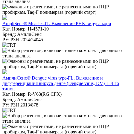
AmpliSens® Measles-IT. Выявление РНК вируса кори
Кат. Номер: H-4571-10
Бренд: АмплиСенс
РУ: РЗН 2024/24045
АмплиСенс® Dengue virus type-FL. Выявление и
дифференциация вируса денге (Dengue virus, DV) 1–4-го
типов
Кат. Номер: R-V63(RG,CFX)
Бренд: АмплиСенс
РУ: РЗН 2013/878