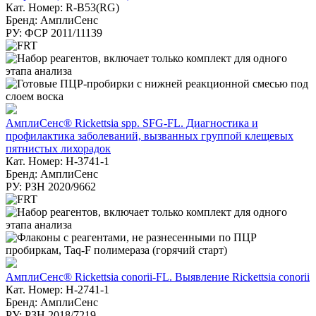
Кат. Номер: R-B53(RG)
Бренд: АмплиСенс
РУ: ФСР 2011/11139
АмплиСенс® Rickettsia spp. SFG-FL. Диагностика и
профилактика заболеваний, вызванных группой клещевых
пятнистых лихорадок
Кат. Номер: H-3741-1
Бренд: АмплиСенс
РУ: РЗН 2020/9662
АмплиСенс® Rickettsia conorii-FL. Выявление Rickettsia conorii
Кат. Номер: H-2741-1
Бренд: АмплиСенс
РУ: РЗН 2018/7219