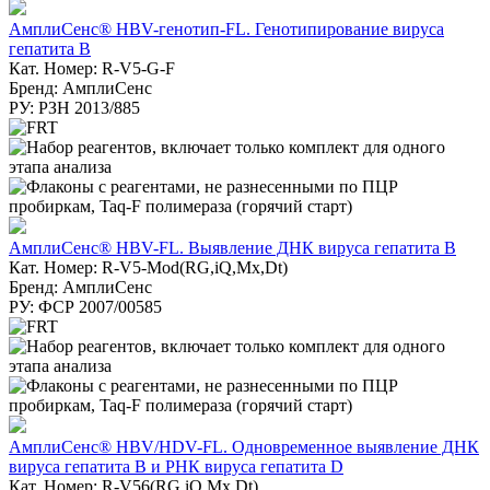
АмплиСенс® HBV-генотип-FL. Генотипирование вируса
гепатита В
Кат. Номер: R-V5-G-F
Бренд: АмплиСенс
РУ: РЗН 2013/885
АмплиСенс® HBV-FL. Выявление ДНК вируса гепатита B
Кат. Номер: R-V5-Mod(RG,iQ,Mx,Dt)
Бренд: АмплиСенс
РУ: ФСР 2007/00585
АмплиСенс® HBV/HDV-FL. Одновременное выявление ДНК
вируса гепатита В и РНК вируса гепатита D
Кат. Номер: R-V56(RG,iQ,Mx,Dt)