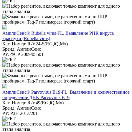
АмплиСенс® Rubella virus-FL. Выявление РНК вируса
краснухи (Rubella virus)
Кат. Номер: R-V24-S(RG,iQ,Mx)
Бренд: АмплиСенс
РУ: ФСР 2009/05501
АмплиСенс® Parvovirus B19-FL. Выявление и количественное
определение ДНК Parvovirus B19
Кат. Номер: R-V49(RG,iQ,Mx)
Бренд: АмплиСенс
РУ: РЗН 2013/201