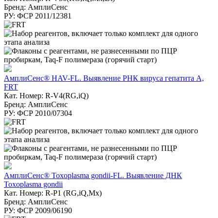
Бренд: АмплиСенс
РУ: ФСР 2011/12381
АмплиСенс® HAV-FL. Выявление РНК вируса гепатита А,
FRT
Кат. Номер: R-V4(RG,iQ)
Бренд: АмплиСенс
РУ: ФСР 2010/07304
АмплиСенс® Toxoplasma gondii-FL. Выявление ДНК
Toxoplasma gondii
Кат. Номер: R-P1 (RG,iQ,Mx)
Бренд: АмплиСенс
РУ: ФСР 2009/06190