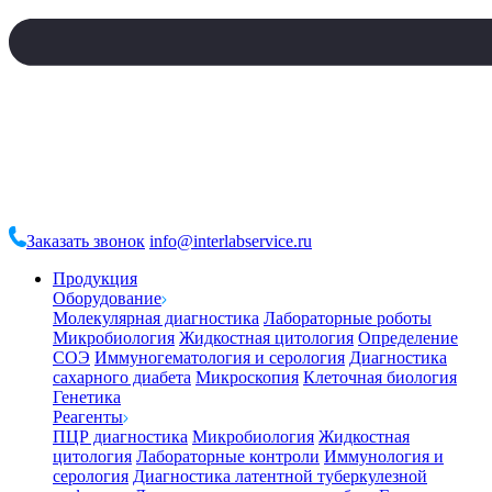
Заказать звонок
info@interlabservice.ru
Продукция
Оборудование
Молекулярная диагностика
Лабораторные роботы
Микробиология
Жидкостная цитология
Определение
СОЭ
Иммуногематология и серология
Диагностика
сахарного диабета
Микроскопия
Клеточная биология
Генетика
Реагенты
ПЦР диагностика
Микробиология
Жидкостная
цитология
Лабораторные контроли
Иммунология и
серология
Диагностика латентной туберкулезной