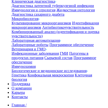
Клиническая диагностика
Диагностика латентной туберкулезной инфекции
Иммунология и серология
Жидкостная цитология
Диагностика сахарного диабета
Микробиология
Культивирование микроорганизмов
Идентификация
микроорганизмов
Антибиотикочувствительность
Комбинированный анализ (идентификация и оценка
чувствительности)
Лабораторная автоматизация
Лабораторные роботы
Программное обеспечение
Ветеринария и ГМО
Инфекционные заболевания
ГМИ
Патогены в
продуктах питания
Сырьевой состав
Программное
обеспечение
Иммунохимия
Биологические и медицинские исследования
Генетика
Конфокальная микроскопия
Клеточная
биология
Поддержка
О компании
Карьера
Контакты
Главная
/