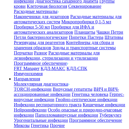
инфекции
Диагностика сахарного диабета
Группы
крови
Клеточная биология
Секвенирование
Расходные материалы
Наконечники для дозаторов
Расходные материалы для
автоматических систем
Микропробирки 0,1-5 мл
Пробирки 5-50 мл
Пробирки для ИФА и
автоматических анализаторов
Планшеты
Чашки Петри
Петли бактериологические
Пипетки Пастера
Штативы
Резервуары для реагентов
Контейнеры для сбора и
хранения образцов
Зонды и транспортные системы
Перчатки
Разное
Расходные материалы для
дезинфекции, стерилизации и утилизации
Программное обеспечение
FRT Manager
КДЛ-МАКС
КДЛ-СПК
Иммунохимия
Направления
Молекулярная диагностика
TORCH-инфекции
Вирусные гепатиты
ВИЧ и ВИЧ-
ассоциированные инфекции
Генетика человека
Герпес-
вирусные инфекции
Гнойно-септические инфекции
Инфекции респираторного тракта
Кишечные инфекции
Нейроинфекции
Особо опасные и природно-очаговые
инфекции
Папилломавирусные инфекции
Туберкулез
Урогенитальные инфекции
Программное обеспечение
Микозы
Генетика
Прочие