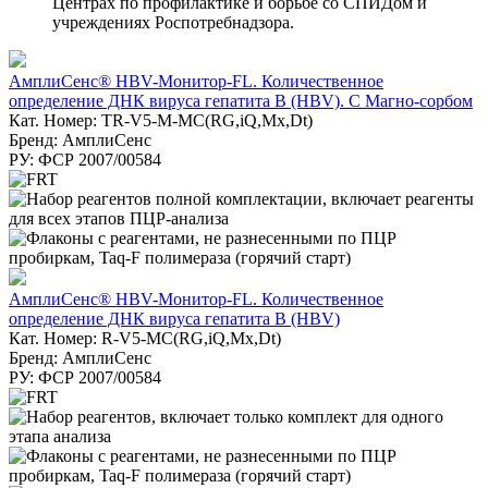
Центрах по профилактике и борьбе со СПИДом и
учреждениях Роспотребнадзора.
АмплиСенс® HBV-Монитор-FL. Количественное
определение ДНК вируса гепатита В (HBV). С Магно-сорбом
Кат. Номер: TR-V5-M-MC(RG,iQ,Мх,Dt)
Бренд: АмплиСенс
РУ: ФСР 2007/00584
АмплиСенс® HBV-Монитор-FL. Количественное
определение ДНК вируса гепатита В (HBV)
Кат. Номер: R-V5-MC(RG,iQ,Mx,Dt)
Бренд: АмплиСенс
РУ: ФСР 2007/00584