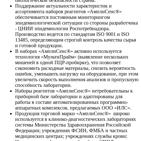
биологической безопасности страны.
Поддержание актуальности характеристик и
ассортимента наборов реагентов «АмплиСенс®»
обеспечивается постоянным мониторингом
эпидемиологической ситуации со стороны разработчика
- ЦНИИ эпидемиологии Роспотребнадзора.
Производство ведется по стандартам ISO 9001 и ISO
13485, определяющим строгий контроль качества сырья
и готовой продукции.
В наборах «АмплиСенс®» активно используется
технология «МультиПрайм» (выявление нескольких
мишеней в одной ПЦР-пробирке), что позволяет
сэкономить расходные материалы, снизить вероятность
ошибок, уменьшить нагрузку на оборудование, при этом
увеличить скорость выполнения анализов и пропускную
способность лаборатории.
Наборы реагентов «АмплиСенс®» нетребовательны к
приборной базе лаборатории и адаптированы для
работы в составе автоматизированных программно-
аппаратных комплексов, предлагаемых ООО «ИЛС».
Продукция торговой марки «АмплиСенс®» широко
используется в клинико-диагностических лабораториях
системы Министерства Здравоохранения Российской
Федерации; учреждениях ФСИН, ФМБА и частных
медицинских центрах; учреждениях службы крови;