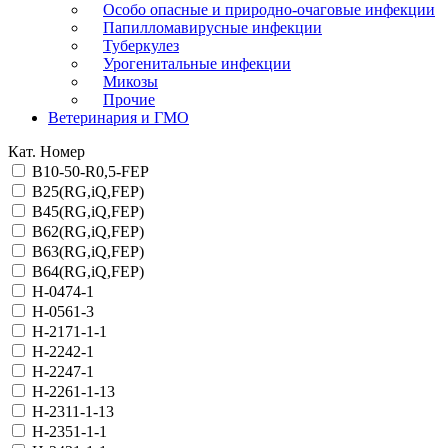
Особо опасные и природно-очаговые инфекции
Папилломавирусные инфекции
Туберкулез
Урогенитальные инфекции
Микозы
Прочие
Ветеринария и ГМО
Кат. Номер
B10-50-R0,5-FEP
B25(RG,iQ,FEP)
B45(RG,iQ,FEP)
B62(RG,iQ,FEP)
B63(RG,iQ,FEP)
B64(RG,iQ,FEP)
H-0474-1
H-0561-3
H-2171-1-1
H-2242-1
H-2247-1
H-2261-1-13
H-2311-1-13
H-2351-1-1