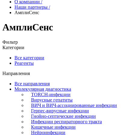
О компании
/
Наши партнеры
/
АмплиСенс
АмплиСенс
Фильтр
Категории
Все категории
Реагенты
Направления
Все направления
Молекулярная диагностика
TORCH-инфекции
Вирусные гепатиты
ВИЧ и ВИЧ-ассоциированные инфекции
Герпес-вирусные инфекции
Гнойно-септические инфекции
Инфекции респираторного тракта
Кишечные инфекции
Нейроинфекции