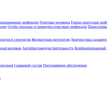
циированные инфекции
Генетика человека
Герпес-вирусные ин
кции
Особо опасные и природно-очаговые инфекции
Папиллома
логия и серология
Жидкостная цитология
Диагностика сахарног
оорганизмов
Антибиотикочувствительность
Комбинированный а
 питания
Сырьевой состав
Программное обеспечение
я