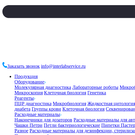
Заказать звонок
info@interlabservice.ru
Продукция
Оборудование
Молекулярная диагностика
Лабораторные роботы
Микро
Микроскопия
Клеточная биология
Генетика
Реагенты
ПЦР диагностика
Микробиология
Жидкостная цитологи
диабета
Группы крови
Клеточная биология
Секвенирова
Расходные материалы
Наконечники для дозаторов
Расходные материалы для ав
Чашки Петри
Петли бактериологические
Пипетки Пастер
Разное
Расходные материалы для дезинфекции, стерилиз