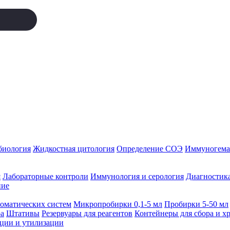
биология
Жидкостная цитология
Определение СОЭ
Иммуногемат
я
Лабораторные контроли
Иммунология и серология
Диагностика
ние
томатических систем
Микропробирки 0,1-5 мл
Пробирки 5-50 мл
а
Штативы
Резервуары для реагентов
Контейнеры для сбора и х
ации и утилизации