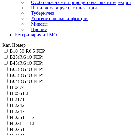
Особо опасные и природно-очаговые инфекции
Папилломавирусные инфекции
Туберкулез
Урогенитальные инфекции
Микозы
Прочие
Ветеринария и ГМО
Кат. Номер
B10-50-R0,5-FEP
B25(RG,iQ,FEP)
B45(RG,iQ,FEP)
B62(RG,iQ,FEP)
B63(RG,iQ,FEP)
B64(RG,iQ,FEP)
H-0474-1
H-0561-3
H-2171-1-1
H-2242-1
H-2247-1
H-2261-1-13
H-2311-1-13
H-2351-1-1