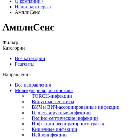
О компании
/
Наши партнеры
/
АмплиСенс
АмплиСенс
Фильтр
Категории
Все категории
Реагенты
Направления
Все направления
Молекулярная диагностика
TORCH-инфекции
Вирусные гепатиты
ВИЧ и ВИЧ-ассоциированные инфекции
Герпес-вирусные инфекции
Гнойно-септические инфекции
Инфекции респираторного тракта
Кишечные инфекции
Нейроинфекции