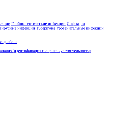
фекции
Гнойно-септические инфекции
Инфекции
вирусные инфекции
Туберкулез
Урогенитальные инфекции
о диабета
нализ (идентификация и оценка чувствительности)