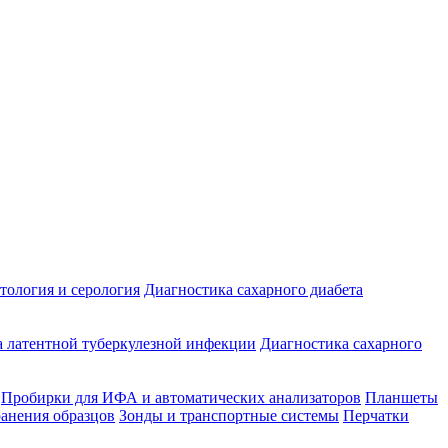
ология и серология
Диагностика сахарного диабета
 латентной туберкулезной инфекции
Диагностика сахарного
Пробирки для ИФА и автоматических анализаторов
Планшеты
ранения образцов
Зонды и транспортные системы
Перчатки