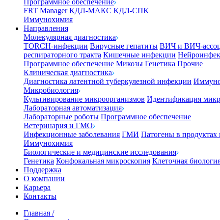
Программное обеспечение
FRT Manager
КДЛ-МАКС
КДЛ-СПК
Иммунохимия
Направления
Молекулярная диагностика
TORCH-инфекции
Вирусные гепатиты
ВИЧ и ВИЧ-ассо
респираторного тракта
Кишечные инфекции
Нейроинфе
Программное обеспечение
Микозы
Генетика
Прочие
Клиническая диагностика
Диагностика латентной туберкулезной инфекции
Иммуно
Микробиология
Культивирование микроорганизмов
Идентификация микр
Лабораторная автоматизация
Лабораторные роботы
Программное обеспечение
Ветеринария и ГМО
Инфекционные заболевания
ГМИ
Патогены в продуктах
Иммунохимия
Биологические и медицинские исследования
Генетика
Конфокальная микроскопия
Клеточная биологи
Поддержка
О компании
Карьера
Контакты
Главная
/