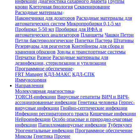
инфекции
Диагностика сахарного диабета
Группы
крови
Клеточная биология
Секвенирование
Расходные материалы
Наконечники для дозаторов
Расходные материалы для
автоматических систем
Микропробирки 0,1-5 мл
Пробирки 5-50 мл
Пробирки для ИФА и
автоматических анализаторов
Планшеты
Чашки Петри
Петли бактериологические
Пипетки Пастера
Штативы
Резервуары для реагентов
Контейнеры для сбора и
хранения образцов
Зонды и транспортные системы
Перчатки
Разное
Расходные материалы для
дезинфекции, стерилизации и утилизации
Программное обеспечение
FRT Manager
КДЛ-МАКС
КДЛ-СПК
Иммунохимия
Направления
Молекулярная диагностика
TORCH-инфекции
Вирусные гепатиты
ВИЧ и ВИЧ-
ассоциированные инфекции
Генетика человека
Герпес-
вирусные инфекции
Гнойно-септические инфекции
Инфекции респираторного тракта
Кишечные инфекции
Нейроинфекции
Особо опасные и природно-очаговые
инфекции
Папилломавирусные инфекции
Туберкулез
Урогенитальные инфекции
Программное обеспечение
Микозы
Генетика
Прочие