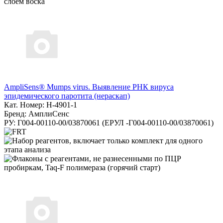
AmpliSens® Mumps virus. Выявление РНК вируса
эпидемического паротита (нераскап)
Кат. Номер: H-4901-1
Бренд: АмплиСенс
РУ: Г004-00110-00/03870061 (ЕРУЛ -Г004-00110-00/03870061)