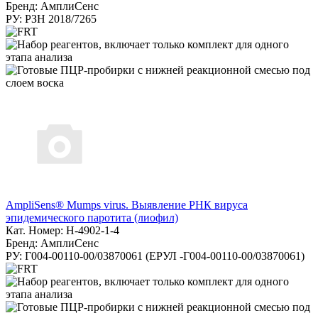
Бренд: АмплиСенс
РУ: РЗН 2018/7265
AmpliSens® Mumps virus. Выявление РНК вируса
эпидемического паротита (лиофил)
Кат. Номер: H-4902-1-4
Бренд: АмплиСенс
РУ: Г004-00110-00/03870061 (ЕРУЛ -Г004-00110-00/03870061)