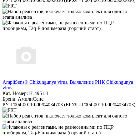
РУ: Г004-00110-00/05002636 (ЕРУЛ - Г004-00110-00/05002636)
AmpliSens® Chikungunya virus. Выявление РНК Chikungunya
virus
Кат. Номер: H-4951-1
Бренд: АмплиСенс
РУ: Г004-00110-00/04034703 (ЕРУЛ - Г004-00110-00/04034703)