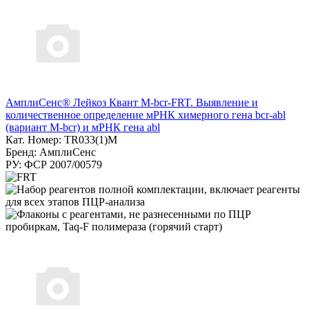
АмплиСенс® Лейкоз Квант M-bcr-FRT. Выявление и
количественное определение мРНК химерного гена bcr-abl
(вариант M-bcr) и мРНК гена abl
Кат. Номер: TR033(1)M
Бренд: АмплиСенс
РУ: ФСР 2007/00579