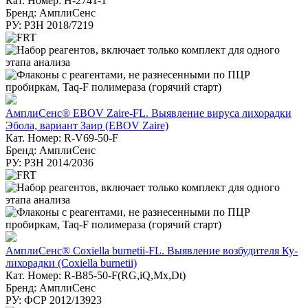
Кат. Номер: H-2741-1
Бренд: АмплиСенс
РУ: РЗН 2018/7219
АмплиСенс® EBOV Zaire-FL. Выявление вируса лихорадки
Эбола, вариант Заир (EBOV Zaire)
Кат. Номер: R-V69-50-F
Бренд: АмплиСенс
РУ: РЗН 2014/2036
АмплиСенс® Coxiella burnetii-FL. Выявление возбудителя Ку-
лихорадки (Coxiella burnetii)
Кат. Номер: R-B85-50-F(RG,iQ,Mx,Dt)
Бренд: АмплиСенс
РУ: ФСР 2012/13923