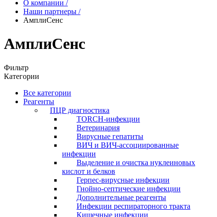
О компании
/
Наши партнеры
/
АмплиСенс
АмплиСенс
Фильтр
Категории
Все категории
Реагенты
ПЦР диагностика
TORCH-инфекции
Ветеринария
Вирусные гепатиты
ВИЧ и ВИЧ-ассоциированные
инфекции
Выделение и очистка нуклеиновых
кислот и белков
Герпес-вирусные инфекции
Гнойно-септические инфекции
Дополнительные реагенты
Инфекции респираторного тракта
Кишечные инфекции