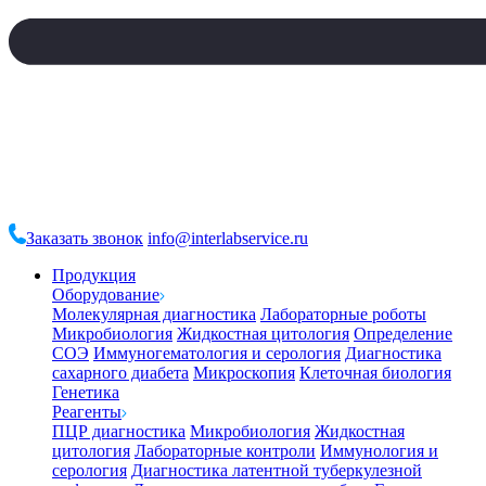
Заказать звонок
info@interlabservice.ru
Продукция
Оборудование
Молекулярная диагностика
Лабораторные роботы
Микробиология
Жидкостная цитология
Определение
СОЭ
Иммуногематология и серология
Диагностика
сахарного диабета
Микроскопия
Клеточная биология
Генетика
Реагенты
ПЦР диагностика
Микробиология
Жидкостная
цитология
Лабораторные контроли
Иммунология и
серология
Диагностика латентной туберкулезной