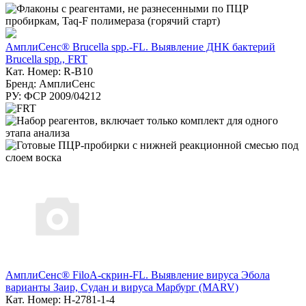
АмплиСенс® Brucella spp.-FL. Выявление ДНК бактерий
Brucella spp., FRT
Кат. Номер: R-B10
Бренд: АмплиСенс
РУ: ФСР 2009/04212
АмплиСенс® FiloA-скрин-FL. Выявление вируса Эбола
варианты Заир, Судан и вируса Марбург (MARV)
Кат. Номер: H-2781-1-4