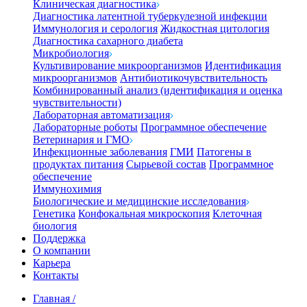
Клиническая диагностика
Диагностика латентной туберкулезной инфекции
Иммунология и серология
Жидкостная цитология
Диагностика сахарного диабета
Микробиология
Культивирование микроорганизмов
Идентификация
микроорганизмов
Антибиотикочувствительность
Комбинированный анализ (идентификация и оценка
чувствительности)
Лабораторная автоматизация
Лабораторные роботы
Программное обеспечение
Ветеринария и ГМО
Инфекционные заболевания
ГМИ
Патогены в
продуктах питания
Сырьевой состав
Программное
обеспечение
Иммунохимия
Биологические и медицинские исследования
Генетика
Конфокальная микроскопия
Клеточная
биология
Поддержка
О компании
Карьера
Контакты
Главная
/