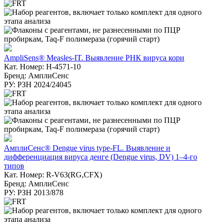
AmpliSens® Measles-IT. Выявление РНК вируса кори
Кат. Номер: H-4571-10
Бренд: АмплиСенс
РУ: РЗН 2024/24045
АмплиСенс® Dengue virus type-FL. Выявление и
дифференциация вируса денге (Dengue virus, DV) 1–4-го
типов
Кат. Номер: R-V63(RG,CFX)
Бренд: АмплиСенс
РУ: РЗН 2013/878