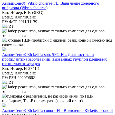
АмплиСенс® Vibrio cholerae-FL. Выявление холерного
вибриона (Vibrio cholerae)
Кат. Номер: R-B53(RG)
Бренд: АмплиСенс
РУ: ФСР 2011/11139
АмплиСенс® Rickettsia spp. SFG-FL. Диагностика и
профилактика заболеваний, вызванных группой клещевых
пятнистых лихорадок
Кат. Номер: H-3741-1
Бренд: АмплиСенс
РУ: РЗН 2020/9662
АмплиСенс® Rickettsia conorii-FL. Выявление Rickettsia conorii