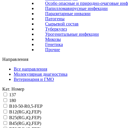
Особо опасные и природно-очаговые ин
Папилломавирусные инфекции
Паразитарные инвазии
Патогены
Сырьевой состав
Туберкулез
Урогенитальные инфекции
Микозы
Генетика
Прочие
Направления
Все направления
Молекулярная диагностика
Ветеринария и ГМО
Кат. Номер
137
180
B10-50-R0,5-FEP
B12(RG,iQ,FEP)
B25(RG,iQ,FEP)
B45(RG,iQ,FEP)