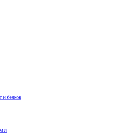
т и белков
ГМИ