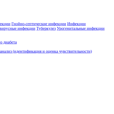
фекции
Гнойно-септические инфекции
Инфекции
вирусные инфекции
Туберкулез
Урогенитальные инфекции
о диабета
нализ (идентификация и оценка чувствительности)