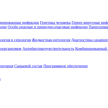
циированные инфекции
Генетика человека
Герпес-вирусные ин
кции
Особо опасные и природно-очаговые инфекции
Папиллома
логия и серология
Жидкостная цитология
Диагностика сахарног
оорганизмов
Антибиотикочувствительность
Комбинированный а
 питания
Сырьевой состав
Программное обеспечение
я