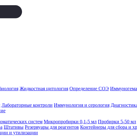
биология
Жидкостная цитология
Определение СОЭ
Иммуногемат
я
Лабораторные контроли
Иммунология и серология
Диагностика
ние
томатических систем
Микропробирки 0,1-5 мл
Пробирки 5-50 мл
а
Штативы
Резервуары для реагентов
Контейнеры для сбора и х
ации и утилизации