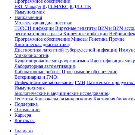
Программное обеспечение
FRT Manager
КДЛ-МАКС
КДЛ-СПК
Иммунохимия
Направления
Молекулярная диагностика
TORCH-инфекции
Вирусные гепатиты
ВИЧ и ВИЧ-ассо
респираторного тракта
Кишечные инфекции
Нейроинфе
Программное обеспечение
Микозы
Генетика
Прочие
Клиническая диагностика
Диагностика латентной туберкулезной инфекции
Иммуно
Микробиология
Культивирование микроорганизмов
Идентификация микр
Лабораторная автоматизация
Лабораторные роботы
Программное обеспечение
Ветеринария и ГМО
Инфекционные заболевания
ГМИ
Патогены в продуктах
Иммунохимия
Биологические и медицинские исследования
Генетика
Конфокальная микроскопия
Клеточная биологи
Поддержка
О компании
Карьера
Контакты
Главная
/