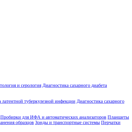
ология и серология
Диагностика сахарного диабета
 латентной туберкулезной инфекции
Диагностика сахарного
Пробирки для ИФА и автоматических анализаторов
Планшеты
ранения образцов
Зонды и транспортные системы
Перчатки