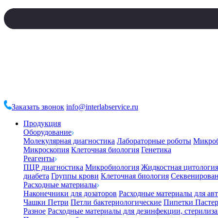
Заказать звонок
info@interlabservice.ru
Продукция
Оборудование
Молекулярная диагностика
Лабораторные роботы
Микро
Микроскопия
Клеточная биология
Генетика
Реагенты
ПЦР диагностика
Микробиология
Жидкостная цитологи
диабета
Группы крови
Клеточная биология
Секвенирова
Расходные материалы
Наконечники для дозаторов
Расходные материалы для ав
Чашки Петри
Петли бактериологические
Пипетки Пастер
Разное
Расходные материалы для дезинфекции, стерилиз