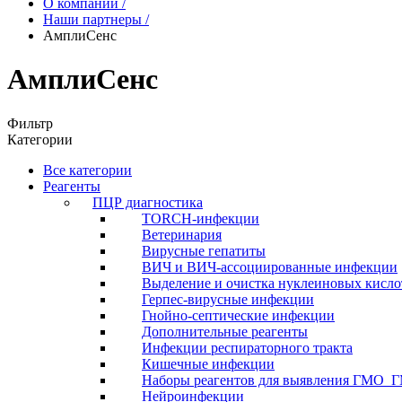
О компании
/
Наши партнеры
/
АмплиСенс
АмплиСенс
Фильтр
Категории
Все категории
Реагенты
ПЦР диагностика
TORCH-инфекции
Ветеринария
Вирусные гепатиты
ВИЧ и ВИЧ-ассоциированные инфекции
Выделение и очистка нуклеиновых кисло
Герпес-вирусные инфекции
Гнойно-септические инфекции
Дополнительные реагенты
Инфекции респираторного тракта
Кишечные инфекции
Наборы реагентов для выявления ГМО_
Нейроинфекции