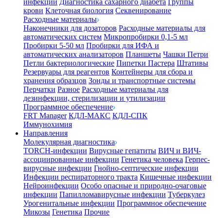
инфекции
Диагностика сахарного диабета
Группы
крови
Клеточная биология
Секвенирование
Расходные материалы
Наконечники для дозаторов
Расходные материалы для
автоматических систем
Микропробирки 0,1-5 мл
Пробирки 5-50 мл
Пробирки для ИФА и
автоматических анализаторов
Планшеты
Чашки Петри
Петли бактериологические
Пипетки Пастера
Штативы
Резервуары для реагентов
Контейнеры для сбора и
хранения образцов
Зонды и транспортные системы
Перчатки
Разное
Расходные материалы для
дезинфекции, стерилизации и утилизации
Программное обеспечение
FRT Manager
КДЛ-МАКС
КДЛ-СПК
Иммунохимия
Направления
Молекулярная диагностика
TORCH-инфекции
Вирусные гепатиты
ВИЧ и ВИЧ-
ассоциированные инфекции
Генетика человека
Герпес-
вирусные инфекции
Гнойно-септические инфекции
Инфекции респираторного тракта
Кишечные инфекции
Нейроинфекции
Особо опасные и природно-очаговые
инфекции
Папилломавирусные инфекции
Туберкулез
Урогенитальные инфекции
Программное обеспечение
Микозы
Генетика
Прочие