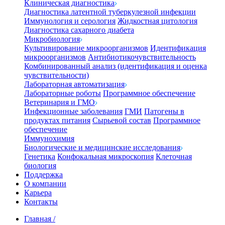
Клиническая диагностика
Диагностика латентной туберкулезной инфекции
Иммунология и серология
Жидкостная цитология
Диагностика сахарного диабета
Микробиология
Культивирование микроорганизмов
Идентификация
микроорганизмов
Антибиотикочувствительность
Комбинированный анализ (идентификация и оценка
чувствительности)
Лабораторная автоматизация
Лабораторные роботы
Программное обеспечение
Ветеринария и ГМО
Инфекционные заболевания
ГМИ
Патогены в
продуктах питания
Сырьевой состав
Программное
обеспечение
Иммунохимия
Биологические и медицинские исследования
Генетика
Конфокальная микроскопия
Клеточная
биология
Поддержка
О компании
Карьера
Контакты
Главная
/