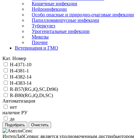
Кишечные инфекции
Нейроинфекции
Особо опасные и природно-очаговые инфекции
Папилломавирусные инфекции
Туберкулез
Урогенитальные инфекции
Микозы
Прочие
Ветеринария и ГМО
Кат. Номер
H-4371-10
H-4381-1
H-4382-14
H-4383-14
R-B57(RG,iQ,SC,Dt96)
R-B80(RG,iQ,Dt,SC)
Автоматизация
нет
наличие РУ
да
ИнтерЛабСервис является уполномоченным дистрибьютором