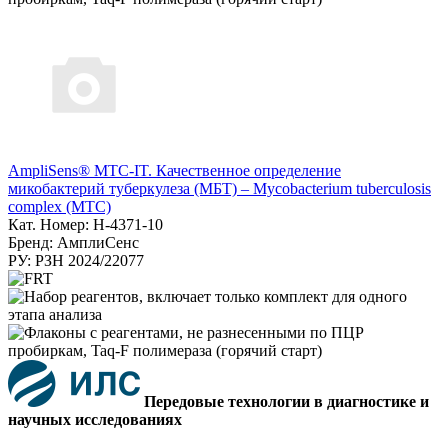
AmpliSens® МТС-IT. Качественное определение
микобактерий туберкулеза (МБТ) – Mycobacterium tuberculosis
complex (MTC)
Кат. Номер: H-4371-10
Бренд: АмплиСенс
РУ: РЗН 2024/22077
Передовые технологии в диагностике и
научных исследованиях