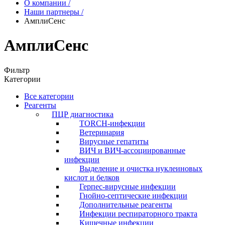
О компании
/
Наши партнеры
/
АмплиСенс
АмплиСенс
Фильтр
Категории
Все категории
Реагенты
ПЦР диагностика
TORCH-инфекции
Ветеринария
Вирусные гепатиты
ВИЧ и ВИЧ-ассоциированные
инфекции
Выделение и очистка нуклеиновых
кислот и белков
Герпес-вирусные инфекции
Гнойно-септические инфекции
Дополнительные реагенты
Инфекции респираторного тракта
Кишечные инфекции