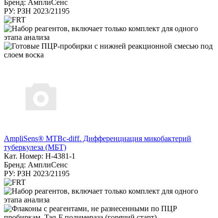
Бренд: АмплиСенс
РУ: РЗН 2023/21195
AmpliSens® MTBc-diff. Дифференциация микобактерий
туберкулеза (МБТ)
Кат. Номер: H-4381-1
Бренд: АмплиСенс
РУ: РЗН 2023/21195