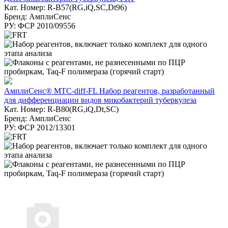
Кат. Номер: R-B57(RG,iQ,SC,Dt96)
Бренд: АмплиСенс
РУ: ФСР 2010/09556
АмплиСенс® MTC-diff-FL Набор реагентов, разработанный
для дифференциации видов микобактерий туберкулеза
Кат. Номер: R-B80(RG,iQ,Dt,SC)
Бренд: АмплиСенс
РУ: ФСР 2012/13301