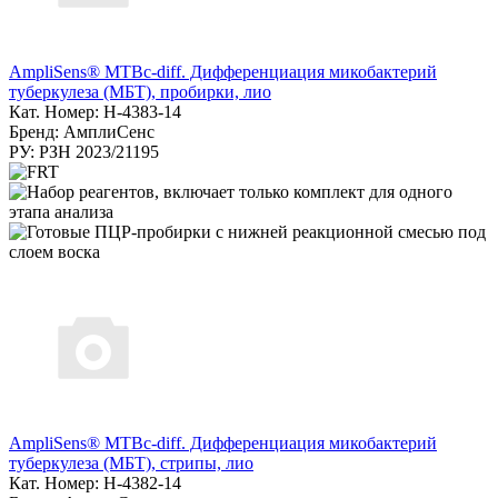
AmpliSens® MTBc-diff. Дифференциация микобактерий
туберкулеза (МБТ), пробирки, лио
Кат. Номер: H-4383-14
Бренд: АмплиСенс
РУ: РЗН 2023/21195
AmpliSens® MTBc-diff. Дифференциация микобактерий
туберкулеза (МБТ), стрипы, лио
Кат. Номер: H-4382-14