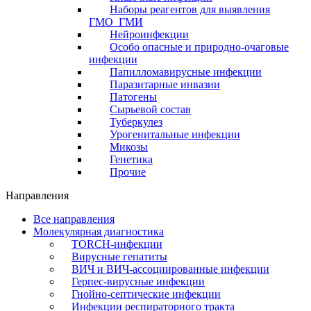
Наборы реагентов для выявления
ГМО_ГМИ
Нейроинфекции
Особо опасные и природно-очаговые
инфекции
Папилломавирусные инфекции
Паразитарные инвазии
Патогены
Сырьевой состав
Туберкулез
Урогенитальные инфекции
Микозы
Генетика
Прочие
Направления
Все направления
Молекулярная диагностика
TORCH-инфекции
Вирусные гепатиты
ВИЧ и ВИЧ-ассоциированные инфекции
Герпес-вирусные инфекции
Гнойно-септические инфекции
Инфекции респираторного тракта