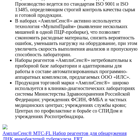
Производство ведется по стандартам ISO 9001 и ISO
13485, определяющим строгий контроль качества сырья
и готовой продукции.
В наборах «АмплиСенс®» активно используется
технология «МультиПрайм» (выявление нескольких
мишеней в одной ПЦР-пробирке), что позволяет
сэкономить расходные материалы, снизить вероятность
ошибок, уменьшить нагрузку на оборудование, при этом
увеличить скорость выполнения анализов и пропускную
способность лаборатории.
Наборы реагентов «АмплиСенс®» нетребовательны к
приборной базе лаборатории и адаптированы для
работы в составе автоматизированных программно-
аппаратных комплексов, предлагаемых ООО «ИЛС».
Продукция торговой марки «АмплиСенс®» широко
используется в клинико-диагностических лабораториях
системы Министерства Здравоохранения Российской
Федерации; учреждениях ФСИН, ФМБА и частных
медицинских центрах; учреждениях службы крови;
Центрах по профилактике и борьбе со СПИДом и
учреждениях Роспотребнадзора.
АмплиСенс® MTC-FL Набор реагентов для обнаружения
ДНК микобактерий туберкулеза, FRT