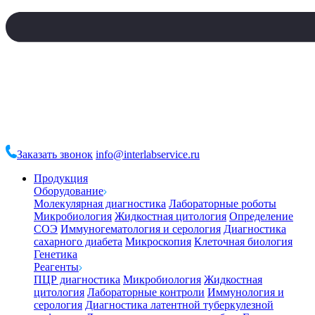
Заказать звонок
info@interlabservice.ru
Продукция
Оборудование
Молекулярная диагностика
Лабораторные роботы
Микробиология
Жидкостная цитология
Определение
СОЭ
Иммуногематология и серология
Диагностика
сахарного диабета
Микроскопия
Клеточная биология
Генетика
Реагенты
ПЦР диагностика
Микробиология
Жидкостная
цитология
Лабораторные контроли
Иммунология и
серология
Диагностика латентной туберкулезной