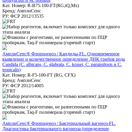
urealyticum и M. hominis
Кат. Номер: R-B75-100-FT(RG,iQ,Mx)
Бренд: АмплиСенс
РУ: ФСР 2012/13535
АмплиСенс® Флороценоз / Кандиды-FL. Одновременное
выявление и количественное определение ДНК грибов рода
Candida (C. albicans, C. glabrata, C. krusei, C. parapsilosis и C.
tropicalis)
Кат. Номер: R-F5-100-FT (RG, CFX)
Бренд: АмплиСенс
РУ: ФСР 2012/14005
АмплиСенс® Флороценоз / Бактериальный вагиноз-FL.
Диагностика бактериального вагиноза (определение