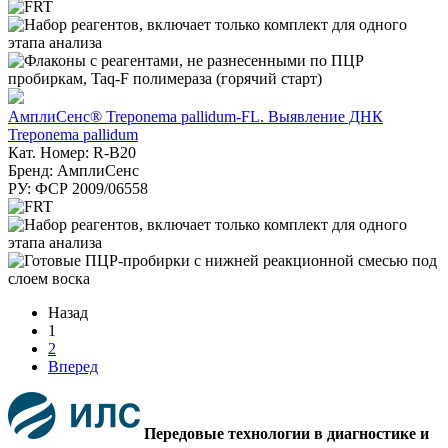
АмплиСенс® Treponema pallidum-FL. Выявление ДНК
Treponema pallidum
Кат. Номер: R-B20
Бренд: АмплиСенс
РУ: ФСР 2009/06558
Назад
1
2
Вперед
Передовые технологии в диагностике и