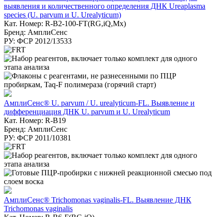
выявления и количественного определения ДНК Ureaplasma
species (U. parvum и U. Urealyticum)
Кат. Номер: R-B2-100-FT(RG,iQ,Mx)
Бренд: АмплиСенс
РУ: ФСР 2012/13533
АмплиСенс® U. parvum / U. urealyticum-FL. Выявление и
дифференциация ДНК U. parvum и U. Urealyticum
Кат. Номер: R-B19
Бренд: АмплиСенс
РУ: ФСР 2011/10381
АмплиСенс® Trichomonas vaginalis-FL. Выявление ДНК
Trichomonas vaginalis