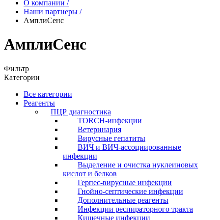
О компании
/
Наши партнеры
/
АмплиСенс
АмплиСенс
Фильтр
Категории
Все категории
Реагенты
ПЦР диагностика
TORCH-инфекции
Ветеринария
Вирусные гепатиты
ВИЧ и ВИЧ-ассоциированные
инфекции
Выделение и очистка нуклеиновых
кислот и белков
Герпес-вирусные инфекции
Гнойно-септические инфекции
Дополнительные реагенты
Инфекции респираторного тракта
Кишечные инфекции