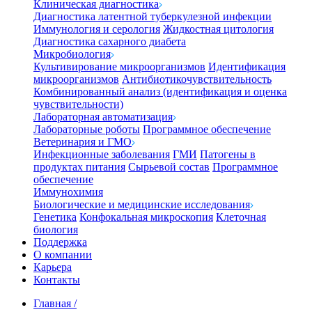
Клиническая диагностика
Диагностика латентной туберкулезной инфекции
Иммунология и серология
Жидкостная цитология
Диагностика сахарного диабета
Микробиология
Культивирование микроорганизмов
Идентификация
микроорганизмов
Антибиотикочувствительность
Комбинированный анализ (идентификация и оценка
чувствительности)
Лабораторная автоматизация
Лабораторные роботы
Программное обеспечение
Ветеринария и ГМО
Инфекционные заболевания
ГМИ
Патогены в
продуктах питания
Сырьевой состав
Программное
обеспечение
Иммунохимия
Биологические и медицинские исследования
Генетика
Конфокальная микроскопия
Клеточная
биология
Поддержка
О компании
Карьера
Контакты
Главная
/