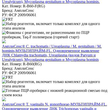
Urealyticum), Mycoplasma genitalium и Mycoplasma hominis.
Кат. Номер: R-B60-F(RG)
Бренд: АмплиСенс
РУ: ФСР 2009/06061
АмплиСенс® C. trachomatis / Ureaplasma / M. genitalium / M.
hominis-МУЛЬТИПРАЙМ-FL. Одновременное выявление
ДНК Chlamydia trachomatis, Ureaplasma (видов Parvum и
Urealyticum), Mycoplasma genitalium и Mycoplasma hominis
Кат. Номер: R-B60(RG)
Бренд: АмплиСенс
РУ: ФСР 2009/06061
АмплиСенс® T. vaginalis N. gonorrhoeae-МУЛЬТИПРАЙМ-FL.
Одновременное выявление ДНК Trichomonas vaginalis и