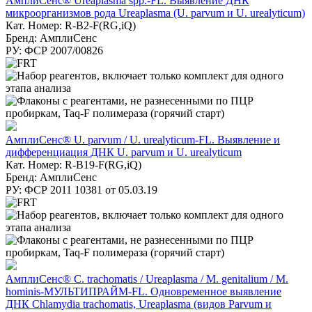
АмплиСенс® Ureaplasma spp.-FL. Выявление ДНК
микроорганизмов рода Ureaplasma (U. parvum и U. urealyticum)
Кат. Номер: R-B2-F(RG,iQ)
Бренд: АмплиСенс
РУ: ФСР 2007/00826
АмплиСенс® U. parvum / U. urealyticum-FL. Выявление и
дифференциация ДНК U. parvum и U. urealyticum
Кат. Номер: R-B19-F(RG,iQ)
Бренд: АмплиСенс
РУ: ФСР 2011 10381 от 05.03.19
АмплиСенс® C. trachomatis / Ureaplasma / M. genitalium / M.
hominis-МУЛЬТИПРАЙМ-FL. Одновременное выявление
ДНК Chlamydia trachomatis, Ureaplasma (видов Parvum и