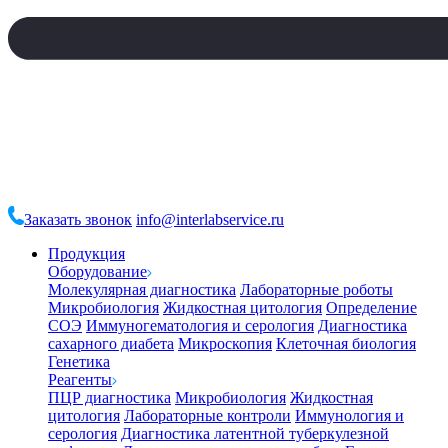
Заказать звонок
info@interlabservice.ru
Продукция
Оборудование
Молекулярная диагностика
Лабораторные роботы
Микробиология
Жидкостная цитология
Определение
СОЭ
Иммуногематология и серология
Диагностика
сахарного диабета
Микроскопия
Клеточная биология
Генетика
Реагенты
ПЦР диагностика
Микробиология
Жидкостная
цитология
Лабораторные контроли
Иммунология и
серология
Диагностика латентной туберкулезной