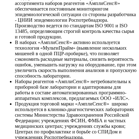
ассортимента наборов реагентов «АмплиСенс®»
обеспечивается постоянным мониторингом
эпидемиологической ситуации со стороны разработчика
- ЦНИИ эпидемиологии Роспотребнадзора.
Производство ведется по стандартам ISO 9001 и ISO
13485, определяющим строгий контроль качества сырья
и готовой продукции.
В наборах «АмплиСенс®» активно используется
технология «МультиПрайм» (выявление нескольких
мишеней в одной ПЦР-пробирке), что позволяет
сэкономить расходные материалы, снизить вероятность
ошибок, уменьшить нагрузку на оборудование, при этом
увеличить скорость выполнения анализов и пропускную
способность лаборатории.
Наборы реагентов «АмплиСенс®» нетребовательны к
приборной базе лаборатории и адаптированы для
работы в составе автоматизированных программно-
аппаратных комплексов, предлагаемых ООО «ИЛС».
Продукция торговой марки «АмплиСенс®» широко
используется в клинико-диагностических лабораториях
системы Министерства Здравоохранения Российской
Федерации; учреждениях ФСИН, ФМБА и частных
медицинских центрах; учреждениях службы крови;
Центрах по профилактике и борьбе со СПИДом и
учреждениях Роспотребнадзора.