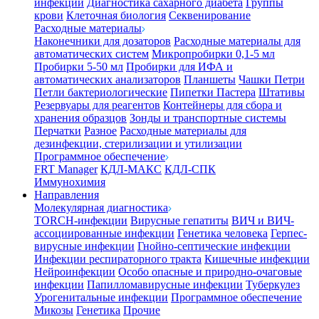
инфекции
Диагностика сахарного диабета
Группы
крови
Клеточная биология
Секвенирование
Расходные материалы
Наконечники для дозаторов
Расходные материалы для
автоматических систем
Микропробирки 0,1-5 мл
Пробирки 5-50 мл
Пробирки для ИФА и
автоматических анализаторов
Планшеты
Чашки Петри
Петли бактериологические
Пипетки Пастера
Штативы
Резервуары для реагентов
Контейнеры для сбора и
хранения образцов
Зонды и транспортные системы
Перчатки
Разное
Расходные материалы для
дезинфекции, стерилизации и утилизации
Программное обеспечение
FRT Manager
КДЛ-МАКС
КДЛ-СПК
Иммунохимия
Направления
Молекулярная диагностика
TORCH-инфекции
Вирусные гепатиты
ВИЧ и ВИЧ-
ассоциированные инфекции
Генетика человека
Герпес-
вирусные инфекции
Гнойно-септические инфекции
Инфекции респираторного тракта
Кишечные инфекции
Нейроинфекции
Особо опасные и природно-очаговые
инфекции
Папилломавирусные инфекции
Туберкулез
Урогенитальные инфекции
Программное обеспечение
Микозы
Генетика
Прочие