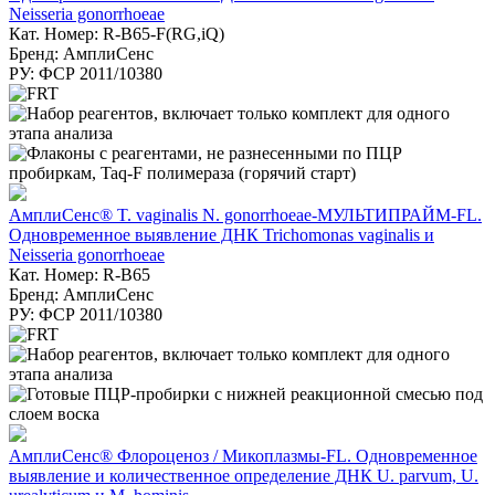
Neisseria gonorrhoeae
Кат. Номер: R-B65-F(RG,iQ)
Бренд: АмплиСенс
РУ: ФСР 2011/10380
АмплиСенс® T. vaginalis N. gonorrhoeae-МУЛЬТИПРАЙМ-FL.
Одновременное выявление ДНК Trichomonas vaginalis и
Neisseria gonorrhoeae
Кат. Номер: R-B65
Бренд: АмплиСенс
РУ: ФСР 2011/10380
АмплиСенс® Флороценоз / Микоплазмы-FL. Одновременное
выявление и количественное определение ДНК U. parvum, U.