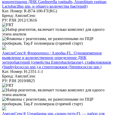
концентрации ДНК Gardnerella vaginalis, Atopobium vaginae,
Lactobacillus spp. и общего количества бактерий)
Кат. Номер: R-B74-100-FT(RG)
Бренд: АмплиСенс
РУ: РЗН 2012/13616
АмплиСенс® Флороценоз / Аэробы-FL. Одновременное
выявление и количественное определение ДНК
энтеробактерий (семейства Enterobacteriaceae), стафилококков
(Staphylococcus spp.) и стрептококков (Streptococcus spp.)
Кат. Номер: H-2351-1-1
Бренд: АмплиСенс
РУ: РЗН 2019/8825
АмплиСенс® Ureaplasma spp.-скрин-титр-FL — набор для