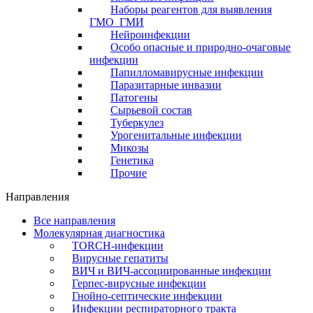
Наборы реагентов для выявления
ГМО_ГМИ
Нейроинфекции
Особо опасные и природно-очаговые
инфекции
Папилломавирусные инфекции
Паразитарные инвазии
Патогены
Сырьевой состав
Туберкулез
Урогенитальные инфекции
Микозы
Генетика
Прочие
Направления
Все направления
Молекулярная диагностика
TORCH-инфекции
Вирусные гепатиты
ВИЧ и ВИЧ-ассоциированные инфекции
Герпес-вирусные инфекции
Гнойно-септические инфекции
Инфекции респираторного тракта