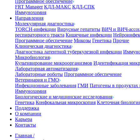
Программное обеспечение
FRT Manager
КДЛ-МАКС
КДЛ-СПК
Иммунохимия
Направления
Молекулярная диагностика
TORCH-инфекции
Вирусные гепатиты
ВИЧ и ВИЧ-ассо
респираторного тракта
Кишечные инфекции
Нейроинфе
Программное обеспечение
Микозы
Генетика
Прочие
Клиническая диагностика
Диагностика латентной туберкулезной инфекции
Иммуно
Микробиология
Культивирование микроорганизмов
Идентификация микр
Лабораторная автоматизация
Лабораторные роботы
Программное обеспечение
Ветеринария и ГМО
Инфекционные заболевания
ГМИ
Патогены в продуктах
Иммунохимия
Биологические и медицинские исследования
Генетика
Конфокальная микроскопия
Клеточная биологи
Поддержка
О компании
Карьера
Контакты
Главная
/