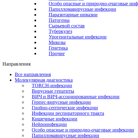
Особо опасные и природно-очаговые ин
Папилломавирусные инфекции
Паразитарные инвазии
Патогены
Сырьевой состав
Туберкулез
Урогенитальные инфекции
Микозы
Генетика
Прочие
Направления
Все направления
Молекулярная диагностика
TORCH-инфекции
Вирусные гепатиты
ВИЧ и ВИЧ-ассоциированные инфекции
Герпес-вирусные инфекции
Гнойно-септические инфекции
Инфекции респираторного тракта
Кишечные инфекции
Нейроинфекции
Особо опасные и природно-очаговые инфекции
Папилломавирусные инфекции