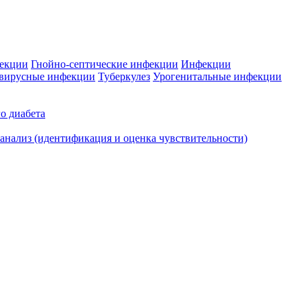
фекции
Гнойно-септические инфекции
Инфекции
вирусные инфекции
Туберкулез
Урогенитальные инфекции
о диабета
нализ (идентификация и оценка чувствительности)