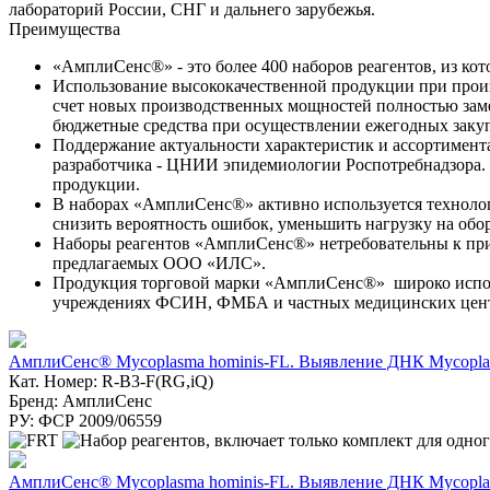
лабораторий России, СНГ и дальнего зарубежья.
Преимущества
«АмплиСенс®» - это более 400 наборов реагентов, из ко
Использование высококачественной продукции при произ
счет новых производственных мощностей полностью заме
бюджетные средства при осуществлении ежегодных закуп
Поддержание актуальности характеристик и ассортимен
разработчика - ЦНИИ эпидемиологии Роспотребнадзора. П
продукции.
В наборах «АмплиСенс®» активно используется технолог
снизить вероятность ошибок, уменьшить нагрузку на обо
Наборы реагентов «АмплиСенс®» нетребовательны к приб
предлагаемых ООО «ИЛС».
Продукция торговой марки «АмплиСенс®» широко исполь
учреждениях ФСИН, ФМБА и частных медицинских центра
АмплиСенс® Mycoplasma hominis-FL. Выявление ДНК Mycopla
Кат. Номер: R-B3-F(RG,iQ)
Бренд: АмплиСенс
РУ: ФСР 2009/06559
АмплиСенс® Mycoplasma hominis-FL. Выявление ДНК Mycopla