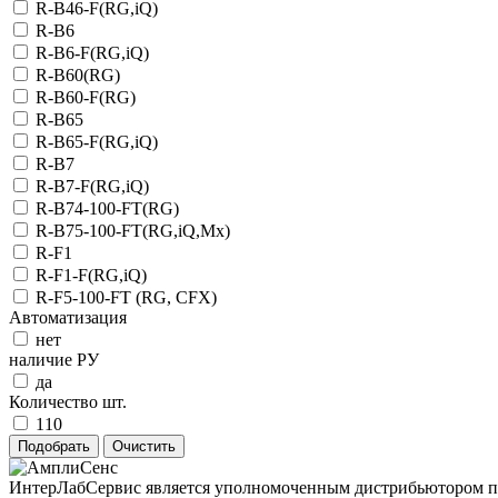
R-B46-F(RG,iQ)
R-B6
R-B6-F(RG,iQ)
R-B60(RG)
R-B60-F(RG)
R-B65
R-B65-F(RG,iQ)
R-B7
R-B7-F(RG,iQ)
R-B74-100-FT(RG)
R-B75-100-FT(RG,iQ,Mx)
R-F1
R-F1-F(RG,iQ)
R-F5-100-FT (RG, CFX)
Автоматизация
нет
наличие РУ
да
Количество шт.
110
ИнтерЛабСервис является уполномоченным дистрибьютором пр