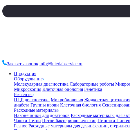
Заказать звонок
info@interlabservice.ru
Продукция
Оборудование
Молекулярная диагностика
Лабораторные роботы
Микро
Микроскопия
Клеточная биология
Генетика
Реагенты
ПЦР диагностика
Микробиология
Жидкостная цитологи
диабета
Группы крови
Клеточная биология
Секвенирова
Расходные материалы
Наконечники для дозаторов
Расходные материалы для ав
Чашки Петри
Петли бактериологические
Пипетки Пастер
Разное
Расходные материалы для дезинфекции, стерилиз