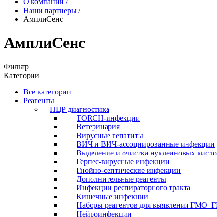
О компании
/
Наши партнеры
/
АмплиСенс
АмплиСенс
Фильтр
Категории
Все категории
Реагенты
ПЦР диагностика
TORCH-инфекции
Ветеринария
Вирусные гепатиты
ВИЧ и ВИЧ-ассоциированные инфекции
Выделение и очистка нуклеиновых кисло
Герпес-вирусные инфекции
Гнойно-септические инфекции
Дополнительные реагенты
Инфекции респираторного тракта
Кишечные инфекции
Наборы реагентов для выявления ГМО_
Нейроинфекции