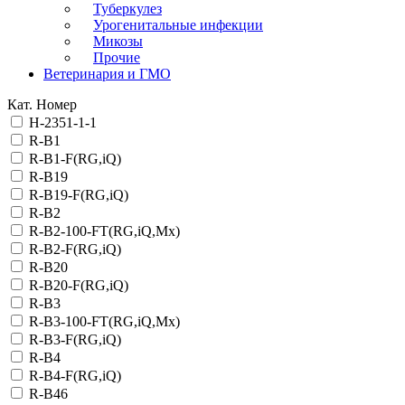
Туберкулез
Урогенитальные инфекции
Микозы
Прочие
Ветеринария и ГМО
Кат. Номер
H-2351-1-1
R-B1
R-B1-F(RG,iQ)
R-B19
R-B19-F(RG,iQ)
R-B2
R-B2-100-FT(RG,iQ,Mx)
R-B2-F(RG,iQ)
R-B20
R-B20-F(RG,iQ)
R-B3
R-B3-100-FT(RG,iQ,Mx)
R-B3-F(RG,iQ)
R-B4
R-B4-F(RG,iQ)
R-B46