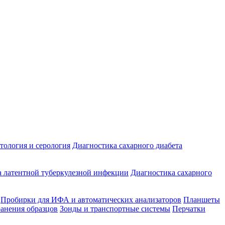
ология и серология
Диагностика сахарного диабета
 латентной туберкулезной инфекции
Диагностика сахарного
Пробирки для ИФА и автоматических анализаторов
Планшеты
ранения образцов
Зонды и транспортные системы
Перчатки