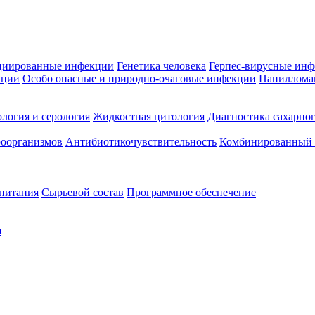
циированные инфекции
Генетика человека
Герпес-вирусные ин
кции
Особо опасные и природно-очаговые инфекции
Папиллома
логия и серология
Жидкостная цитология
Диагностика сахарног
оорганизмов
Антибиотикочувствительность
Комбинированный а
 питания
Сырьевой состав
Программное обеспечение
я