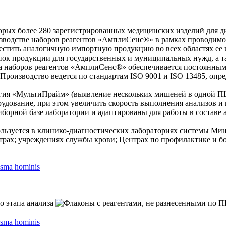
торых более 280 зарегистрированных медицинских изделий для д
водстве наборов реагентов «АмплиСенс®» в рамках проводимог
стить аналогичную импортную продукцию во всех областях ее 
ок продукции для государственных и муниципальных нужд, а та
та наборов реагентов «АмплиСенс®» обеспечивается постоянны
роизводство ведется по стандартам ISO 9001 и ISO 13485, опре
ия «МультиПрайм» (выявление нескольких мишеней в одной ПЦР
рудование, при этом увеличить скорость выполнения анализов и
орной базе лаборатории и адаптированы для работы в составе
зуется в клинико-диагностических лабораториях системы Мин
х; учреждениях службы крови; Центрах по профилактике и бо
sma hominis
sma hominis