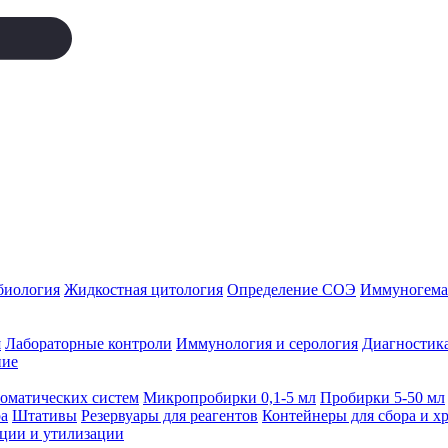
биология
Жидкостная цитология
Определение СОЭ
Иммуногемат
я
Лабораторные контроли
Иммунология и серология
Диагностика
ние
томатических систем
Микропробирки 0,1-5 мл
Пробирки 5-50 мл
а
Штативы
Резервуары для реагентов
Контейнеры для сбора и х
ации и утилизации