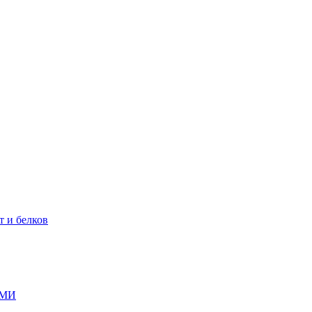
т и белков
ГМИ