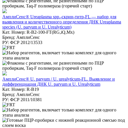
АмплиСенс® Ureaplasma spp.-скрин-титр-FL — набор для
выявления и количественного определения ДНК Ureaplasma
species (U. parvum и U. Urealyticum)
Кат. Номер: R-B2-100-FT(RG,iQ,Mx)
Бренд: АмплиСенс
РУ: ФСР 2012/13533
АмплиСенс® U. parvum / U. urealyticum-FL. Выявление и
дифференциация ДНК U. parvum и U. Urealyticum
Кат. Номер: R-B19
Бренд: АмплиСенс
РУ: ФСР 2011/10381