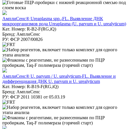
АмплиСенс® Ureaplasma spp.-FL. Выявление ДНК
микроорганизмов рода Ureaplasma (U. parvum и U. urealyticum)
Кат. Номер: R-B2-F(RG,iQ)
Бренд: АмплиСенс
РУ: ФСР 2007/00826
АмплиСенс® U. parvum / U. urealyticum-FL. Выявление и
дифференциация ДНК U. parvum и U. urealyticum
Кат. Номер: R-B19-F(RG,iQ)
Бренд: АмплиСенс
РУ: ФСР 2011 10381 от 05.03.19