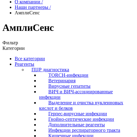
О компании
/
Наши партнеры
/
АмплиСенс
АмплиСенс
Фильтр
Категории
Все категории
Реагенты
ПЦР диагностика
TORCH-инфекции
Ветеринария
Вирусные гепатиты
ВИЧ и ВИЧ-ассоциированные
инфекции
Выделение и очистка нуклеиновых
кислот и белков
Герпес-вирусные инфекции
Гнойно-септические инфекции
Дополнительные реагенты
Инфекции респираторного тракта
Кишечные инфекции