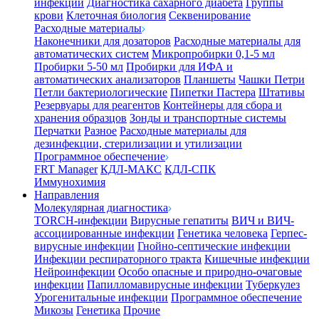
инфекции
Диагностика сахарного диабета
Группы
крови
Клеточная биология
Секвенирование
Расходные материалы
Наконечники для дозаторов
Расходные материалы для
автоматических систем
Микропробирки 0,1-5 мл
Пробирки 5-50 мл
Пробирки для ИФА и
автоматических анализаторов
Планшеты
Чашки Петри
Петли бактериологические
Пипетки Пастера
Штативы
Резервуары для реагентов
Контейнеры для сбора и
хранения образцов
Зонды и транспортные системы
Перчатки
Разное
Расходные материалы для
дезинфекции, стерилизации и утилизации
Программное обеспечение
FRT Manager
КДЛ-МАКС
КДЛ-СПК
Иммунохимия
Направления
Молекулярная диагностика
TORCH-инфекции
Вирусные гепатиты
ВИЧ и ВИЧ-
ассоциированные инфекции
Генетика человека
Герпес-
вирусные инфекции
Гнойно-септические инфекции
Инфекции респираторного тракта
Кишечные инфекции
Нейроинфекции
Особо опасные и природно-очаговые
инфекции
Папилломавирусные инфекции
Туберкулез
Урогенитальные инфекции
Программное обеспечение
Микозы
Генетика
Прочие