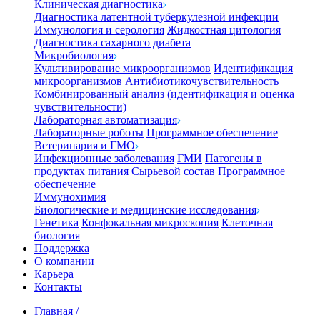
Клиническая диагностика
Диагностика латентной туберкулезной инфекции
Иммунология и серология
Жидкостная цитология
Диагностика сахарного диабета
Микробиология
Культивирование микроорганизмов
Идентификация
микроорганизмов
Антибиотикочувствительность
Комбинированный анализ (идентификация и оценка
чувствительности)
Лабораторная автоматизация
Лабораторные роботы
Программное обеспечение
Ветеринария и ГМО
Инфекционные заболевания
ГМИ
Патогены в
продуктах питания
Сырьевой состав
Программное
обеспечение
Иммунохимия
Биологические и медицинские исследования
Генетика
Конфокальная микроскопия
Клеточная
биология
Поддержка
О компании
Карьера
Контакты
Главная
/