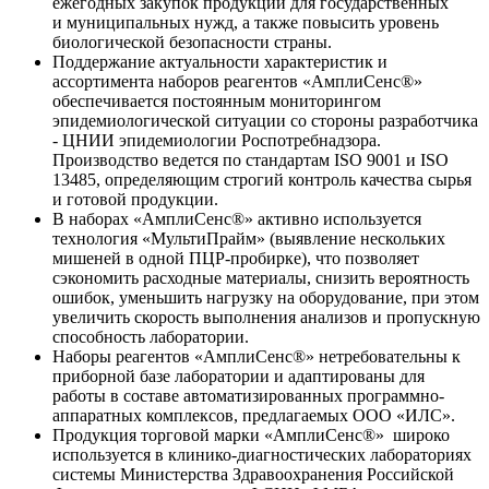
ежегодных закупок продукции для государственных
и муниципальных нужд, а также повысить уровень
биологической безопасности страны.
Поддержание актуальности характеристик и
ассортимента наборов реагентов «АмплиСенс®»
обеспечивается постоянным мониторингом
эпидемиологической ситуации со стороны разработчика
- ЦНИИ эпидемиологии Роспотребнадзора.
Производство ведется по стандартам ISO 9001 и ISO
13485, определяющим строгий контроль качества сырья
и готовой продукции.
В наборах «АмплиСенс®» активно используется
технология «МультиПрайм» (выявление нескольких
мишеней в одной ПЦР-пробирке), что позволяет
сэкономить расходные материалы, снизить вероятность
ошибок, уменьшить нагрузку на оборудование, при этом
увеличить скорость выполнения анализов и пропускную
способность лаборатории.
Наборы реагентов «АмплиСенс®» нетребовательны к
приборной базе лаборатории и адаптированы для
работы в составе автоматизированных программно-
аппаратных комплексов, предлагаемых ООО «ИЛС».
Продукция торговой марки «АмплиСенс®» широко
используется в клинико-диагностических лабораториях
системы Министерства Здравоохранения Российской