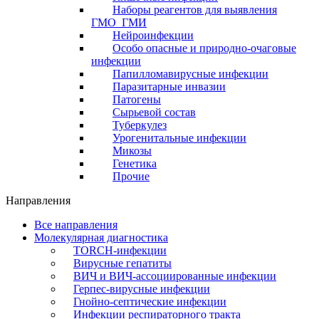
Наборы реагентов для выявления
ГМО_ГМИ
Нейроинфекции
Особо опасные и природно-очаговые
инфекции
Папилломавирусные инфекции
Паразитарные инвазии
Патогены
Сырьевой состав
Туберкулез
Урогенитальные инфекции
Микозы
Генетика
Прочие
Направления
Все направления
Молекулярная диагностика
TORCH-инфекции
Вирусные гепатиты
ВИЧ и ВИЧ-ассоциированные инфекции
Герпес-вирусные инфекции
Гнойно-септические инфекции
Инфекции респираторного тракта