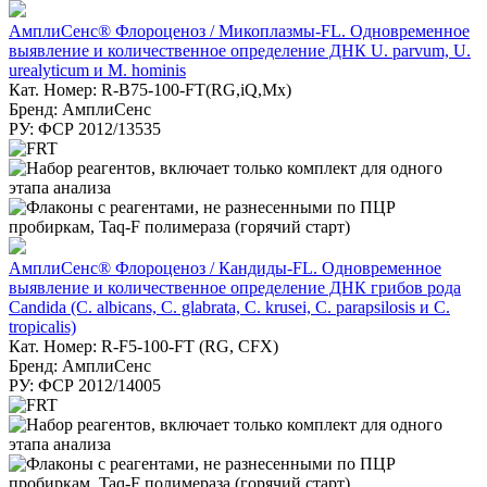
АмплиСенс® Флороценоз / Микоплазмы-FL. Одновременное
выявление и количественное определение ДНК U. parvum, U.
urealyticum и M. hominis
Кат. Номер: R-B75-100-FT(RG,iQ,Mx)
Бренд: АмплиСенс
РУ: ФСР 2012/13535
АмплиСенс® Флороценоз / Кандиды-FL. Одновременное
выявление и количественное определение ДНК грибов рода
Candida (C. albicans, C. glabrata, C. krusei, C. parapsilosis и C.
tropicalis)
Кат. Номер: R-F5-100-FT (RG, CFX)
Бренд: АмплиСенс
РУ: ФСР 2012/14005