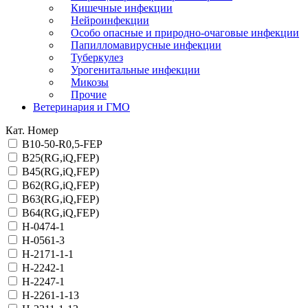
Кишечные инфекции
Нейроинфекции
Особо опасные и природно-очаговые инфекции
Папилломавирусные инфекции
Туберкулез
Урогенитальные инфекции
Микозы
Прочие
Ветеринария и ГМО
Кат. Номер
B10-50-R0,5-FEP
B25(RG,iQ,FEP)
B45(RG,iQ,FEP)
B62(RG,iQ,FEP)
B63(RG,iQ,FEP)
B64(RG,iQ,FEP)
H-0474-1
H-0561-3
H-2171-1-1
H-2242-1
H-2247-1
H-2261-1-13