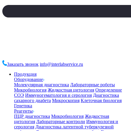
Заказать звонок
info@interlabservice.ru
Продукция
Оборудование
Молекулярная диагностика
Лабораторные роботы
Микробиология
Жидкостная цитология
Определение
СОЭ
Иммуногематология и серология
Диагностика
сахарного диабета
Микроскопия
Клеточная биология
Генетика
Реагенты
ПЦР диагностика
Микробиология
Жидкостная
цитология
Лабораторные контроли
Иммунология и
серология
Диагностика латентной туберкулезной