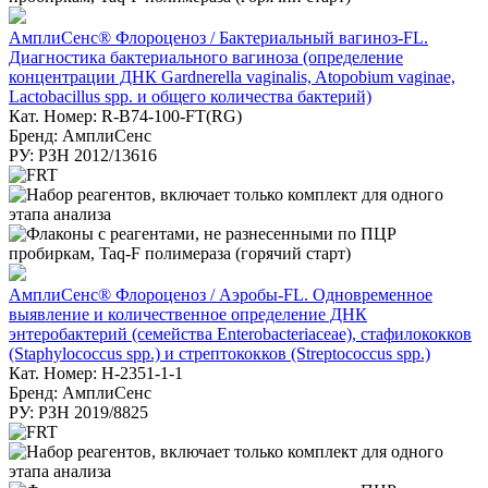
АмплиСенс® Флороценоз / Бактериальный вагиноз-FL.
Диагностика бактериального вагиноза (определение
концентрации ДНК Gardnerella vaginalis, Atopobium vaginae,
Lactobacillus spp. и общего количества бактерий)
Кат. Номер: R-B74-100-FT(RG)
Бренд: АмплиСенс
РУ: РЗН 2012/13616
АмплиСенс® Флороценоз / Аэробы-FL. Одновременное
выявление и количественное определение ДНК
энтеробактерий (семейства Enterobacteriaceae), стафилококков
(Staphylococcus spp.) и стрептококков (Streptococcus spp.)
Кат. Номер: H-2351-1-1
Бренд: АмплиСенс
РУ: РЗН 2019/8825