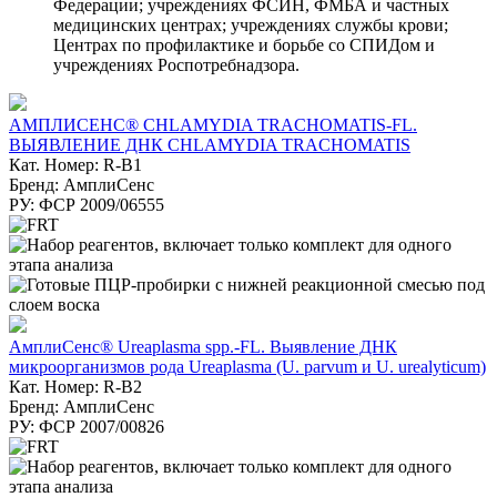
Федерации; учреждениях ФСИН, ФМБА и частных
медицинских центрах; учреждениях службы крови;
Центрах по профилактике и борьбе со СПИДом и
учреждениях Роспотребнадзора.
АМПЛИСЕНС® CHLAMYDIA TRACHOMATIS-FL.
ВЫЯВЛЕНИЕ ДНК CHLAMYDIA TRACHOMATIS
Кат. Номер: R-B1
Бренд: АмплиСенс
РУ: ФСР 2009/06555
АмплиСенс® Ureaplasma spp.-FL. Выявление ДНК
микроорганизмов рода Ureaplasma (U. parvum и U. urealyticum)
Кат. Номер: R-B2
Бренд: АмплиСенс
РУ: ФСР 2007/00826