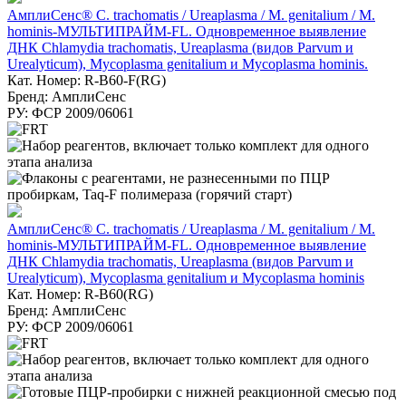
АмплиСенс® C. trachomatis / Ureaplasma / M. genitalium / M.
hominis-МУЛЬТИПРАЙМ-FL. Одновременное выявление
ДНК Chlamydia trachomatis, Ureaplasma (видов Parvum и
Urealyticum), Mycoplasma genitalium и Mycoplasma hominis.
Кат. Номер: R-B60-F(RG)
Бренд: АмплиСенс
РУ: ФСР 2009/06061
АмплиСенс® C. trachomatis / Ureaplasma / M. genitalium / M.
hominis-МУЛЬТИПРАЙМ-FL. Одновременное выявление
ДНК Chlamydia trachomatis, Ureaplasma (видов Parvum и
Urealyticum), Mycoplasma genitalium и Mycoplasma hominis
Кат. Номер: R-B60(RG)
Бренд: АмплиСенс
РУ: ФСР 2009/06061