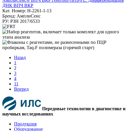
АмплиСенс® ВПЧ ВКР генотип-титр-FL. Дифференциация
ДНК ВПЧ ВКР
Кат. Номер: H-2261-1-13
Бренд: АмплиСенс
РУ: РЗН 2017/6533
Назад
1
2
3
4
11
Вперед
Передовые технологии в диагностике и
научных исследованиях
Продукция
Оборудование