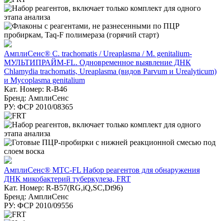
АмплиСенс® C. trachomatis / Ureaplasma / M. genitalium-
МУЛЬТИПРАЙМ-FL. Одновременное выявление ДНК
Chlamydia trachomatis, Ureaplasma (видов Parvum и Urealyticum)
и Mycoplasma genitalium
Кат. Номер: R-B46
Бренд: АмплиСенс
РУ: ФСР 2010/08365
АмплиСенс® MTC-FL Набор реагентов для обнаружения
ДНК микобактерий туберкулеза, FRT
Кат. Номер: R-B57(RG,iQ,SC,Dt96)
Бренд: АмплиСенс
РУ: ФСР 2010/09556