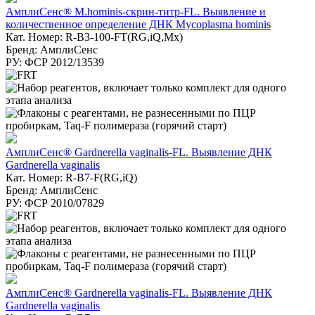
АмплиСенс® M.hominis-скрин-титр-FL. Выявление и
количественное определение ДНК Mycoplasma hominis
Кат. Номер: R-B3-100-FT(RG,iQ,Mx)
Бренд: АмплиСенс
РУ: ФСР 2012/13539
АмплиСенс® Gardnerella vaginalis-FL. Выявление ДНК
Gardnerella vaginalis
Кат. Номер: R-B7-F(RG,iQ)
Бренд: АмплиСенс
РУ: ФСР 2010/07829
АмплиСенс® Gardnerella vaginalis-FL. Выявление ДНК
Gardnerella vaginalis