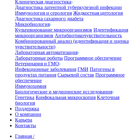
Клиническая диагностика
Диагностика латентной туберкулезной инфекции
Иммунология и серология
Жидкостная цитология
Диагностика сахарного диабета
Микробиология
Культивирование микроорганизмов
Идентификация
микроорганизмов
Антибиотикочувствительность
Комбинированный анализ (идентификация и оценка
чувствительности)
Лабораторная автоматизация
Лабораторные роботы
Программное обеспечение
Ветеринария и ГМО
Инфекционные заболевания
ГМИ
Патогены в
продуктах питания
Сырьевой состав
Программное
обеспечение
Иммунохимия
Биологические и медицинские исследования
Генетика
Конфокальная микроскопия
Клеточная
биология
Поддержка
О компании
Карьера
Контакты
Главная
/