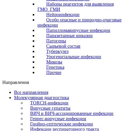
Наборы реагентов для выявления
ГМО_ГМИ
Нейроинфекции
Особо опасные и природно-очаговые
инфекции
Папилломавирусные инфекции
Паразитарные инвазии
Патогены
Сырьевой состав
Туберкулез
Урогенитальные инфекции
Микозы
Генетика
Прочие
Направления
Все направления
Молекулярная диагностика
TORCH-инфекции
Вирусные гепатиты
ВИЧ и ВИЧ-ассоциированные инфекции
Герпес-вирусные инфекции
Гнойно-септические инфекции
Инфекции респираторного тракта