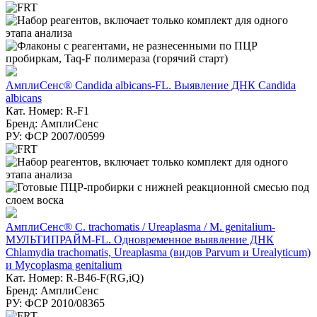
АмплиСенс® Candida albicans-FL. Выявление ДНК Candida
albicans
Кат. Номер: R-F1
Бренд: АмплиСенс
РУ: ФСР 2007/00599
АмплиСенс® C. trachomatis / Ureaplasma / M. genitalium-
МУЛЬТИПРАЙМ-FL. Одновременное выявление ДНК
Chlamydia trachomatis, Ureaplasma (видов Parvum и Urealyticum)
и Mycoplasma genitalium
Кат. Номер: R-B46-F(RG,iQ)
Бренд: АмплиСенс
РУ: ФСР 2010/08365