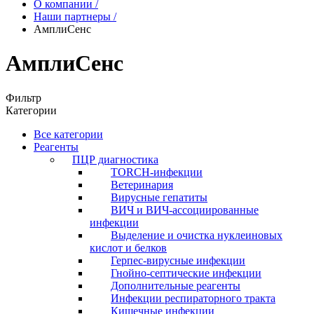
О компании
/
Наши партнеры
/
АмплиСенс
АмплиСенс
Фильтр
Категории
Все категории
Реагенты
ПЦР диагностика
TORCH-инфекции
Ветеринария
Вирусные гепатиты
ВИЧ и ВИЧ-ассоциированные
инфекции
Выделение и очистка нуклеиновых
кислот и белков
Герпес-вирусные инфекции
Гнойно-септические инфекции
Дополнительные реагенты
Инфекции респираторного тракта
Кишечные инфекции