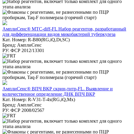
АмплиСенс® MTC-diff-FL Набор реагентов, разработанный
для дифференциации видов микобактерий туберкулеза
Кат. Номер: R-B80(RG,iQ,Dt,SC)
Бренд: АмплиСенс
РУ: ФСР 2012/13301
АмплиСенс® ВПЧ ВКР скрин-титр-FL. Выявление и
количественное определение ДНК ВПЧ ВКР
Кат. Номер: R-V31-T-4x(RG,iQ,Mx)
Бренд: АмплиСенс
РУ: ФСР 2008/02567