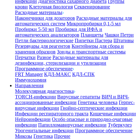
инфекции
Диагностика сахарного диабета
Группы
крови
Клеточная биология
Секвенирование
Расходные материалы
Наконечники для дозаторов
Расходные материалы для
автоматических систем
Микропробирки 0,1-5 мл
Пробирки 5-50 мл
Пробирки для ИФА и
автоматических анализаторов
Планшеты
Чашки Петри
Петли бактериологические
Пипетки Пастера
Штативы
Резервуары для реагентов
Контейнеры для сбора и
хранения образцов
Зонды и транспортные системы
Перчатки
Разное
Расходные материалы для
дезинфекции, стерилизации и утилизации
Программное обеспечение
FRT Manager
КДЛ-МАКС
КДЛ-СПК
Иммунохимия
Направления
Молекулярная диагностика
TORCH-инфекции
Вирусные гепатиты
ВИЧ и ВИЧ-
ассоциированные инфекции
Генетика человека
Герпес-
вирусные инфекции
Гнойно-септические инфекции
Инфекции респираторного тракта
Кишечные инфекции
Нейроинфекции
Особо опасные и природно-очаговые
инфекции
Папилломавирусные инфекции
Туберкулез
Урогенитальные инфекции
Программное обеспечение
Микозы
Генетика
Прочие