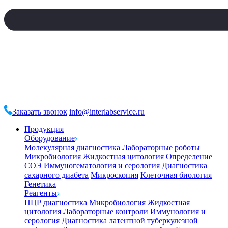
Заказать звонок
info@interlabservice.ru
Продукция
Оборудование
Молекулярная диагностика
Лабораторные роботы
Микробиология
Жидкостная цитология
Определение
СОЭ
Иммуногематология и серология
Диагностика
сахарного диабета
Микроскопия
Клеточная биология
Генетика
Реагенты
ПЦР диагностика
Микробиология
Жидкостная
цитология
Лабораторные контроли
Иммунология и
серология
Диагностика латентной туберкулезной