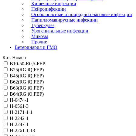
Кишечные инфекции
Нейроинфекции
Особо опасные и природно-очаговые инфекции
Папилломавирусные инфекции
Туберкулез
Урогенитальные инфекции
Микозы
Прочие
Ветеринария и ГМО
Кат. Номер
B10-50-R0,5-FEP
B25(RG,iQ,FEP)
B45(RG,iQ,FEP)
B62(RG,iQ,FEP)
B63(RG,iQ,FEP)
B64(RG,iQ,FEP)
H-0474-1
H-0561-3
H-2171-1-1
H-2242-1
H-2247-1
H-2261-1-13