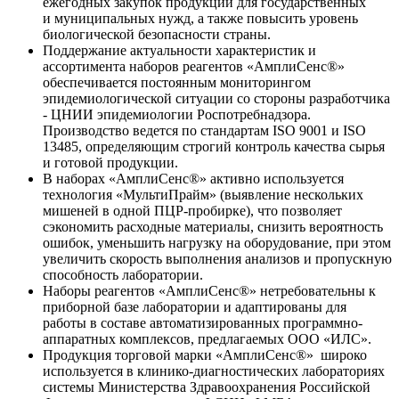
ежегодных закупок продукции для государственных
и муниципальных нужд, а также повысить уровень
биологической безопасности страны.
Поддержание актуальности характеристик и
ассортимента наборов реагентов «АмплиСенс®»
обеспечивается постоянным мониторингом
эпидемиологической ситуации со стороны разработчика
- ЦНИИ эпидемиологии Роспотребнадзора.
Производство ведется по стандартам ISO 9001 и ISO
13485, определяющим строгий контроль качества сырья
и готовой продукции.
В наборах «АмплиСенс®» активно используется
технология «МультиПрайм» (выявление нескольких
мишеней в одной ПЦР-пробирке), что позволяет
сэкономить расходные материалы, снизить вероятность
ошибок, уменьшить нагрузку на оборудование, при этом
увеличить скорость выполнения анализов и пропускную
способность лаборатории.
Наборы реагентов «АмплиСенс®» нетребовательны к
приборной базе лаборатории и адаптированы для
работы в составе автоматизированных программно-
аппаратных комплексов, предлагаемых ООО «ИЛС».
Продукция торговой марки «АмплиСенс®» широко
используется в клинико-диагностических лабораториях
системы Министерства Здравоохранения Российской