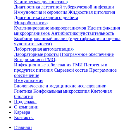
Клиническая диагностика
Диагностика латентной туберкулезной инфекции
Иммунология и серология
Жидкостная цитология
Диагностика сахарного диабета
Микробиология
Культивирование микроорганизмов
Идентификация
микроорганизмов
Антибиотикочувствительность
Комбинированный анализ (идентификация и оценка
чувствительности)
Лабораторная автоматизация
Лабораторные роботы
Программное обеспечение
Ветеринария и ГМО
Инфекционные заболевания
ГМИ
Патогены в
продуктах питания
Сырьевой состав
Программное
обеспечение
Иммунохимия
Биологические и медицинские исследования
Генетика
Конфокальная микроскопия
Клеточная
биология
Поддержка
О компании
Карьера
Контакты
Главная
/