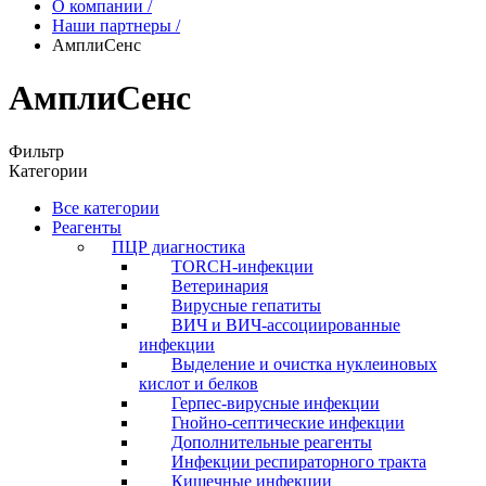
О компании
/
Наши партнеры
/
АмплиСенс
АмплиСенс
Фильтр
Категории
Все категории
Реагенты
ПЦР диагностика
TORCH-инфекции
Ветеринария
Вирусные гепатиты
ВИЧ и ВИЧ-ассоциированные
инфекции
Выделение и очистка нуклеиновых
кислот и белков
Герпес-вирусные инфекции
Гнойно-септические инфекции
Дополнительные реагенты
Инфекции респираторного тракта
Кишечные инфекции