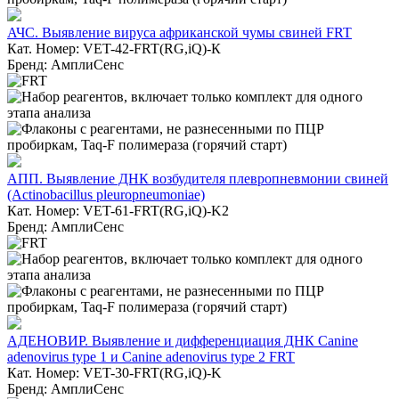
АЧС. Выявление вируса африканской чумы свиней FRT
Кат. Номер: VET-42-FRT(RG,iQ)-К
Бренд: АмплиСенс
АПП. Выявление ДНК возбудителя плевропневмонии свиней
(Actinobacillus pleuropneumoniae)
Кат. Номер: VET-61-FRT(RG,iQ)-K2
Бренд: АмплиСенс
АДЕНОВИР. Выявление и дифференциация ДНК Canine
adenovirus type 1 и Canine adenovirus type 2 FRT
Кат. Номер: VET-30-FRT(RG,iQ)-K
Бренд: АмплиСенс