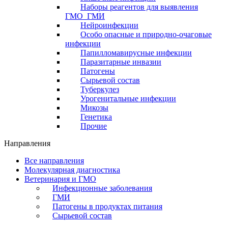
Наборы реагентов для выявления
ГМО_ГМИ
Нейроинфекции
Особо опасные и природно-очаговые
инфекции
Папилломавирусные инфекции
Паразитарные инвазии
Патогены
Сырьевой состав
Туберкулез
Урогенитальные инфекции
Микозы
Генетика
Прочие
Направления
Все направления
Молекулярная диагностика
Ветеринария и ГМО
Инфекционные заболевания
ГМИ
Патогены в продуктах питания
Сырьевой состав