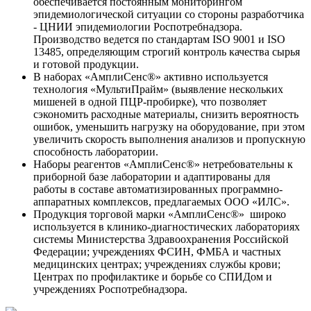
обеспечивается постоянным мониторингом
эпидемиологической ситуации со стороны разработчика
- ЦНИИ эпидемиологии Роспотребнадзора.
Производство ведется по стандартам ISO 9001 и ISO
13485, определяющим строгий контроль качества сырья
и готовой продукции.
В наборах «АмплиСенс®» активно используется
технология «МультиПрайм» (выявление нескольких
мишеней в одной ПЦР-пробирке), что позволяет
сэкономить расходные материалы, снизить вероятность
ошибок, уменьшить нагрузку на оборудование, при этом
увеличить скорость выполнения анализов и пропускную
способность лаборатории.
Наборы реагентов «АмплиСенс®» нетребовательны к
приборной базе лаборатории и адаптированы для
работы в составе автоматизированных программно-
аппаратных комплексов, предлагаемых ООО «ИЛС».
Продукция торговой марки «АмплиСенс®» широко
используется в клинико-диагностических лабораториях
системы Министерства Здравоохранения Российской
Федерации; учреждениях ФСИН, ФМБА и частных
медицинских центрах; учреждениях службы крови;
Центрах по профилактике и борьбе со СПИДом и
учреждениях Роспотребнадзора.