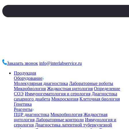
Заказать звонок
info@interlabservice.ru
Продукция
Оборудование
Молекулярная диагностика
Лабораторные роботы
Микробиология
Жидкостная цитология
Определение
СОЭ
Иммуногематология и серология
Диагностика
сахарного диабета
Микроскопия
Клеточная биология
Генетика
Реагенты
ПЦР диагностика
Микробиология
Жидкостная
цитология
Лабораторные контроли
Иммунология и
серология
Диагностика латентной туберкулезной