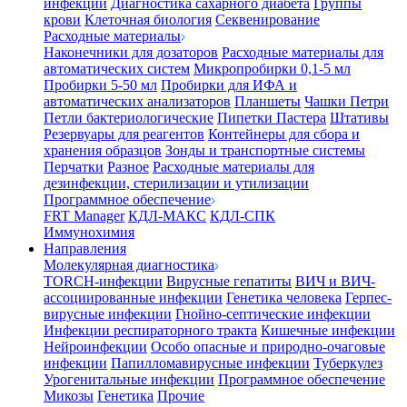
инфекции
Диагностика сахарного диабета
Группы
крови
Клеточная биология
Секвенирование
Расходные материалы
Наконечники для дозаторов
Расходные материалы для
автоматических систем
Микропробирки 0,1-5 мл
Пробирки 5-50 мл
Пробирки для ИФА и
автоматических анализаторов
Планшеты
Чашки Петри
Петли бактериологические
Пипетки Пастера
Штативы
Резервуары для реагентов
Контейнеры для сбора и
хранения образцов
Зонды и транспортные системы
Перчатки
Разное
Расходные материалы для
дезинфекции, стерилизации и утилизации
Программное обеспечение
FRT Manager
КДЛ-МАКС
КДЛ-СПК
Иммунохимия
Направления
Молекулярная диагностика
TORCH-инфекции
Вирусные гепатиты
ВИЧ и ВИЧ-
ассоциированные инфекции
Генетика человека
Герпес-
вирусные инфекции
Гнойно-септические инфекции
Инфекции респираторного тракта
Кишечные инфекции
Нейроинфекции
Особо опасные и природно-очаговые
инфекции
Папилломавирусные инфекции
Туберкулез
Урогенитальные инфекции
Программное обеспечение
Микозы
Генетика
Прочие