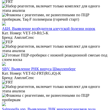
АБН. Выявление возбудителя алеутской болезни норок
Кат. Номер: VET-19-R0,5-K
Бренд: АмплиСенс
SBV. Выявление РНК вируса Шмалленберг
Кат. Номер: VET-62-FRT(RG,iQ)-K
Бренд: АмплиСенс
Salmonella spp. Выявление ДНК микроорганизмов рода