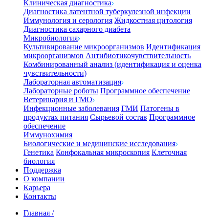
Клиническая диагностика
Диагностика латентной туберкулезной инфекции
Иммунология и серология
Жидкостная цитология
Диагностика сахарного диабета
Микробиология
Культивирование микроорганизмов
Идентификация
микроорганизмов
Антибиотикочувствительность
Комбинированный анализ (идентификация и оценка
чувствительности)
Лабораторная автоматизация
Лабораторные роботы
Программное обеспечение
Ветеринария и ГМО
Инфекционные заболевания
ГМИ
Патогены в
продуктах питания
Сырьевой состав
Программное
обеспечение
Иммунохимия
Биологические и медицинские исследования
Генетика
Конфокальная микроскопия
Клеточная
биология
Поддержка
О компании
Карьера
Контакты
Главная
/