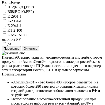
Кат. Номер
B12(RG,iQ,FEP)
B58(RG,iQ,FEP)
E-2901-1
E-2931-1
E-2941-1
K1-2-100
K2-9-Et-100
наличие РУ
да
ИнтерЛабСервис является уполномоченным дистрибьютором
продукции «АмплиСенс®» - одного из лидеров российского
рынка реагентов для ПЦР-диагностики и надежного партнера
сотен лабораторий России, СНГ и дальнего зарубежья.
Преимущества
«АмплиСенс®» - это более 400 наборов реагентов, из
которых более 280 зарегистрированных медицинских
изделий для диагностики заболевания человека в РФ и
за рубежом.
Использование высококачественной продукции при
производстве наборов реагентов «АмплиСенс®» в