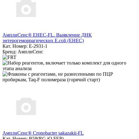
АмплиСенс® EHEC-FL. Выявление ДНК
энтерогеморрагических E.coli (EHEC)
Кат. Номер: E-2931-1
Бренд: АмплиСенс
АмплиСенс® Cronobacter sakazakii-FL
Кат. Номер: B58(RG,iQ,FEP)