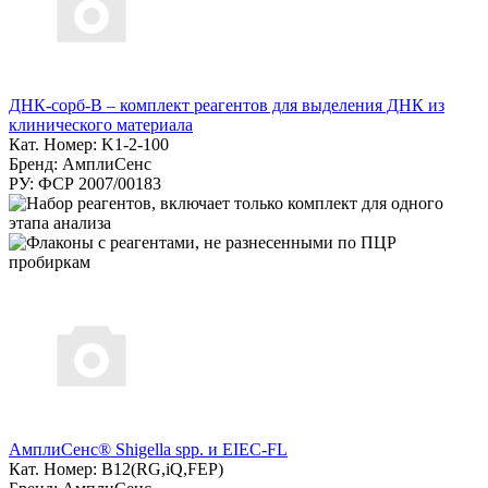
ДНК-сорб-В – комплект реагентов для выделения ДНК из
клинического материала
Кат. Номер: K1-2-100
Бренд: АмплиСенс
РУ: ФСР 2007/00183
АмплиСенс® Shigella spp. и EIEC-FL
Кат. Номер: B12(RG,iQ,FEP)