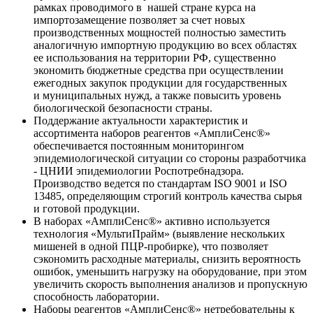
рамках проводимого в нашей стране курса на
импортозамещение позволяет за счет новых
производственных мощностей полностью заместить
аналогичную импортную продукцию во всех областях
ее использования на территории РФ, существенно
экономить бюджетные средства при осуществлении
ежегодных закупок продукции для государственных
и муниципальных нужд, а также повысить уровень
биологической безопасности страны.
Поддержание актуальности характеристик и
ассортимента наборов реагентов «АмплиСенс®»
обеспечивается постоянным мониторингом
эпидемиологической ситуации со стороны разработчика
- ЦНИИ эпидемиологии Роспотребнадзора.
Производство ведется по стандартам ISO 9001 и ISO
13485, определяющим строгий контроль качества сырья
и готовой продукции.
В наборах «АмплиСенс®» активно используется
технология «МультиПрайм» (выявление нескольких
мишеней в одной ПЦР-пробирке), что позволяет
сэкономить расходные материалы, снизить вероятность
ошибок, уменьшить нагрузку на оборудование, при этом
увеличить скорость выполнения анализов и пропускную
способность лаборатории.
Наборы реагентов «АмплиСенс®» нетребовательны к