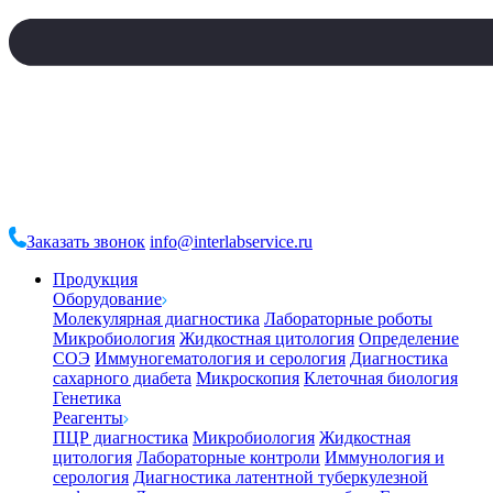
Заказать звонок
info@interlabservice.ru
Продукция
Оборудование
Молекулярная диагностика
Лабораторные роботы
Микробиология
Жидкостная цитология
Определение
СОЭ
Иммуногематология и серология
Диагностика
сахарного диабета
Микроскопия
Клеточная биология
Генетика
Реагенты
ПЦР диагностика
Микробиология
Жидкостная
цитология
Лабораторные контроли
Иммунология и
серология
Диагностика латентной туберкулезной