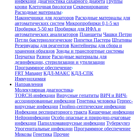
инфекции
Диагностика сахарного диабета
Группы
крови
Клеточная биология
Секвенирование
Расходные материалы
Наконечники для дозаторов
Расходные материалы для
автоматических систем
Микропробирки 0,1-5 мл
Пробирки 5-50 мл
Пробирки для ИФА и
автоматических анализаторов
Планшеты
Чашки Петри
Петли бактериологические
Пипетки Пастера
Штативы
Резервуары для реагентов
Контейнеры для сбора и
хранения образцов
Зонды и транспортные системы
Перчатки
Разное
Расходные материалы для
дезинфекции, стерилизации и утилизации
Программное обеспечение
FRT Manager
КДЛ-МАКС
КДЛ-СПК
Иммунохимия
Направления
Молекулярная диагностика
TORCH-инфекции
Вирусные гепатиты
ВИЧ и ВИЧ-
ассоциированные инфекции
Генетика человека
Герпес-
вирусные инфекции
Гнойно-септические инфекции
Инфекции респираторного тракта
Кишечные инфекции
Нейроинфекции
Особо опасные и природно-очаговые
инфекции
Папилломавирусные инфекции
Туберкулез
Урогенитальные инфекции
Программное обеспечение
Микозы
Генетика
Прочие