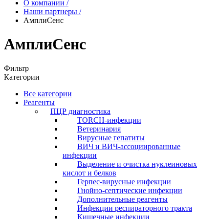
О компании
/
Наши партнеры
/
АмплиСенс
АмплиСенс
Фильтр
Категории
Все категории
Реагенты
ПЦР диагностика
TORCH-инфекции
Ветеринария
Вирусные гепатиты
ВИЧ и ВИЧ-ассоциированные
инфекции
Выделение и очистка нуклеиновых
кислот и белков
Герпес-вирусные инфекции
Гнойно-септические инфекции
Дополнительные реагенты
Инфекции респираторного тракта
Кишечные инфекции