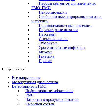
Наборы реагентов для выявления
ГМО_ГМИ
Нейроинфекции
Особо опасные и природно-очаговые
инфекции
Папилломавирусные инфекции
Паразитарные инвазии
Патогены
Сырьевой состав
Туберкулез
Урогенитальные инфекции
Микозы
Генетика
Прочие
Направления
Все направления
Молекулярная диагностика
Ветеринария и ГМО
Инфекционные заболевания
ГМИ
Патогены в продуктах питания
Сырьевой состав