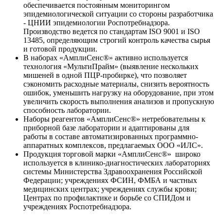
обеспечивается постоянным мониторингом
эпидемиологической ситуации со стороны разработчика
- ЦНИИ эпидемиологии Роспотребнадзора.
Производство ведется по стандартам ISO 9001 и ISO
13485, определяющим строгий контроль качества сырья
и готовой продукции.
В наборах «АмплиСенс®» активно используется
технология «МультиПрайм» (выявление нескольких
мишеней в одной ПЦР-пробирке), что позволяет
сэкономить расходные материалы, снизить вероятность
ошибок, уменьшить нагрузку на оборудование, при этом
увеличить скорость выполнения анализов и пропускную
способность лаборатории.
Наборы реагентов «АмплиСенс®» нетребовательны к
приборной базе лаборатории и адаптированы для
работы в составе автоматизированных программно-
аппаратных комплексов, предлагаемых ООО «ИЛС».
Продукция торговой марки «АмплиСенс®» широко
используется в клинико-диагностических лабораториях
системы Министерства Здравоохранения Российской
Федерации; учреждениях ФСИН, ФМБА и частных
медицинских центрах; учреждениях службы крови;
Центрах по профилактике и борьбе со СПИДом и
учреждениях Роспотребнадзора.