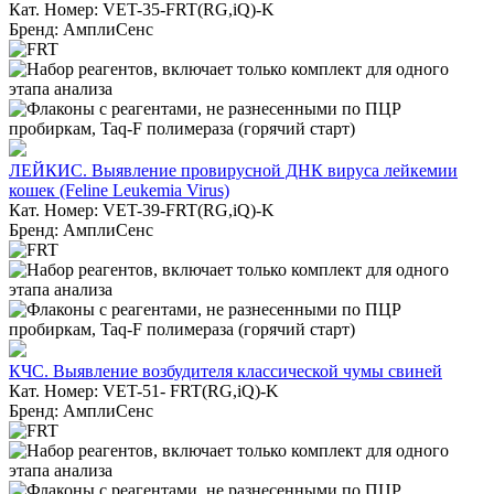
Кат. Номер: VET-35-FRT(RG,iQ)-K
Бренд: АмплиСенс
ЛЕЙКИС. Выявление провирусной ДНК вируса лейкемии
кошек (Feline Leukemia Virus)
Кат. Номер: VET-39-FRT(RG,iQ)-K
Бренд: АмплиСенс
КЧС. Выявление возбудителя классической чумы свиней
Кат. Номер: VET-51- FRT(RG,iQ)-K
Бренд: АмплиСенс