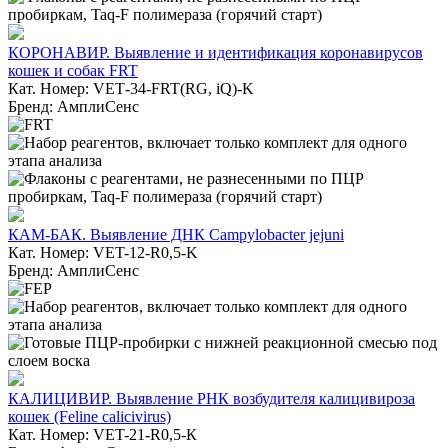
КОРОНАВИР. Выявление и идентификация коронавирусов
кошек и собак FRT
Кат. Номер: VET‑34-FRT(RG, iQ)-K
Бренд: АмплиСенс
КАМ-БАК. Выявление ДНК Campylobacter jejuni
Кат. Номер: VET-12-R0,5-K
Бренд: АмплиСенс
КАЛИЦИВИР. Выявление РНК возбудителя калицивироза
кошек (Feline calicivirus)
Кат. Номер: VET-21-R0,5-К