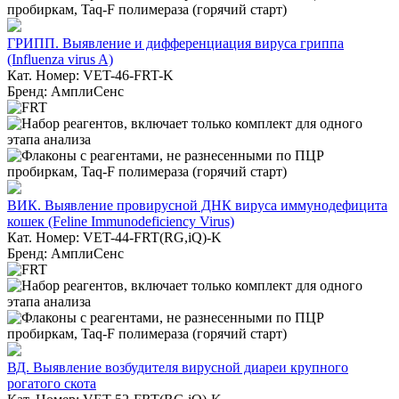
ГРИПП. Выявление и дифференциация вируса гриппа
(Influenza virus A)
Кат. Номер: VET-46-FRT-K
Бренд: АмплиСенс
ВИК. Выявление провирусной ДНК вируса иммунодефицита
кошек (Feline Immunodeficiency Virus)
Кат. Номер: VET-44-FRT(RG,iQ)-K
Бренд: АмплиСенс
ВД. Выявление возбудителя вирусной диареи крупного
рогатого скота