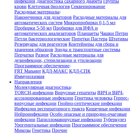
инфекции
Диагностика сахарного диабета
Группы
крови
Клеточная биология
Секвенирование
Расходные материалы
Наконечники для дозаторов
Расходные материалы для
автоматических систем
Микропробирки 0,1-5 мл
Пробирки 5-50 мл
Пробирки для ИФА и
автоматических анализаторов
Планшеты
Чашки Петри
Петли бактериологические
Пипетки Пастера
Штативы
Резервуары для реагентов
Контейнеры для сбора и
хранения образцов
Зонды и транспортные системы
Перчатки
Разное
Расходные материалы для
дезинфекции, стерилизации и утилизации
Программное обеспечение
FRT Manager
КДЛ-МАКС
КДЛ-СПК
Иммунохимия
Направления
Молекулярная диагностика
TORCH-инфекции
Вирусные гепатиты
ВИЧ и ВИЧ-
ассоциированные инфекции
Генетика человека
Герпес-
вирусные инфекции
Гнойно-септические инфекции
Инфекции респираторного тракта
Кишечные инфекции
Нейроинфекции
Особо опасные и природно-очаговые
инфекции
Папилломавирусные инфекции
Туберкулез
Урогенитальные инфекции
Программное обеспечение
Микозы
Генетика
Прочие