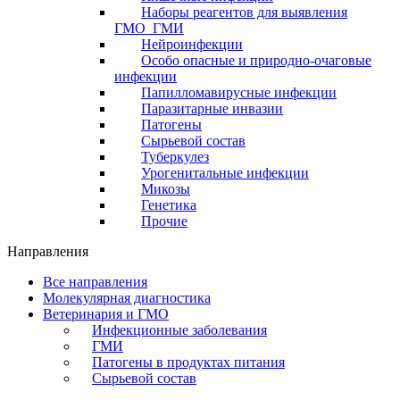
Наборы реагентов для выявления
ГМО_ГМИ
Нейроинфекции
Особо опасные и природно-очаговые
инфекции
Папилломавирусные инфекции
Паразитарные инвазии
Патогены
Сырьевой состав
Туберкулез
Урогенитальные инфекции
Микозы
Генетика
Прочие
Направления
Все направления
Молекулярная диагностика
Ветеринария и ГМО
Инфекционные заболевания
ГМИ
Патогены в продуктах питания
Сырьевой состав