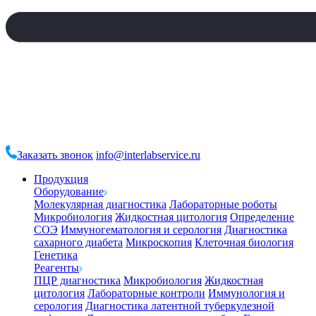
Заказать звонок
info@interlabservice.ru
Продукция
Оборудование
Молекулярная диагностика
Лабораторные роботы
Микробиология
Жидкостная цитология
Определение
СОЭ
Иммуногематология и серология
Диагностика
сахарного диабета
Микроскопия
Клеточная биология
Генетика
Реагенты
ПЦР диагностика
Микробиология
Жидкостная
цитология
Лабораторные контроли
Иммунология и
серология
Диагностика латентной туберкулезной