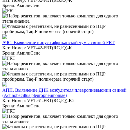
Кат. Номер: VET-52-FRT(RG,iQ)-K
Бренд: АмплиСенс
АЧС. Выявление вируса африканской чумы свиней FRT
Кат. Номер: VET-42-FRT(RG,iQ)-К
Бренд: АмплиСенс
АПП. Выявление ДНК возбудителя плевропневмонии свиней
(Actinobacillus pleuropneumoniae)
Кат. Номер: VET-61-FRT(RG,iQ)-K2
Бренд: АмплиСенс