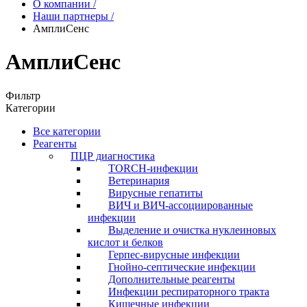
О компании
/
Наши партнеры
/
АмплиСенс
АмплиСенс
Фильтр
Категории
Все категории
Реагенты
ПЦР диагностика
TORCH-инфекции
Ветеринария
Вирусные гепатиты
ВИЧ и ВИЧ-ассоциированные
инфекции
Выделение и очистка нуклеиновых
кислот и белков
Герпес-вирусные инфекции
Гнойно-септические инфекции
Дополнительные реагенты
Инфекции респираторного тракта
Кишечные инфекции