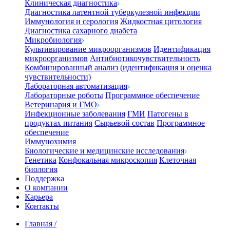
Клиническая диагностика
Диагностика латентной туберкулезной инфекции
Иммунология и серология
Жидкостная цитология
Диагностика сахарного диабета
Микробиология
Культивирование микроорганизмов
Идентификация
микроорганизмов
Антибиотикочувствительность
Комбинированный анализ (идентификация и оценка
чувствительности)
Лабораторная автоматизация
Лабораторные роботы
Программное обеспечение
Ветеринария и ГМО
Инфекционные заболевания
ГМИ
Патогены в
продуктах питания
Сырьевой состав
Программное
обеспечение
Иммунохимия
Биологические и медицинские исследования
Генетика
Конфокальная микроскопия
Клеточная
биология
Поддержка
О компании
Карьера
Контакты
Главная
/