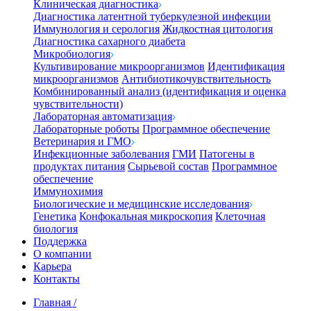
Клиническая диагностика
Диагностика латентной туберкулезной инфекции
Иммунология и серология
Жидкостная цитология
Диагностика сахарного диабета
Микробиология
Культивирование микроорганизмов
Идентификация
микроорганизмов
Антибиотикочувствительность
Комбинированный анализ (идентификация и оценка
чувствительности)
Лабораторная автоматизация
Лабораторные роботы
Программное обеспечение
Ветеринария и ГМО
Инфекционные заболевания
ГМИ
Патогены в
продуктах питания
Сырьевой состав
Программное
обеспечение
Иммунохимия
Биологические и медицинские исследования
Генетика
Конфокальная микроскопия
Клеточная
биология
Поддержка
О компании
Карьера
Контакты
Главная
/