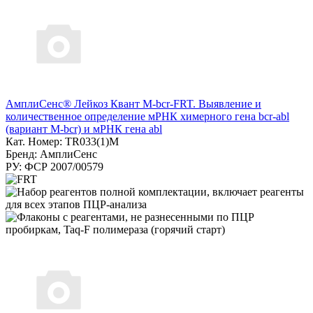
АмплиСенс® Лейкоз Квант M-bcr-FRT. Выявление и
количественное определение мРНК химерного гена bcr-abl
(вариант M-bcr) и мРНК гена abl
Кат. Номер: TR033(1)M
Бренд: АмплиСенс
РУ: ФСР 2007/00579