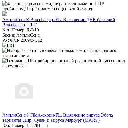
АмплиСенс® Brucella spp.-FL. Выявление ДНК бактерий
Brucella spp., FRT
Кат. Номер: R-B10
Бренд: АмплиСенс
РУ: ФСР 2009/04212
АмплиСенс® FiloA-скрин-FL. Выявление вируса Эбола
варианты Заир, Судан и вируса Марбург (MARV)
Кат. Номер: H-2781-1-4