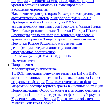
инфекции
Диагностика сахарного диабета
Группы
крови
Клеточная биология
Секвенирование
Расходные материалы
Наконечники для дозаторов
Расходные материалы для
автоматических систем
Микропробирки 0,1-5 мл
Пробирки 5-50 мл
Пробирки для ИФА и
автоматических анализаторов
Планшеты
Чашки Петри
Петли бактериологические
Пипетки Пастера
Штативы
Резервуары для реагентов
Контейнеры для сбора и
хранения образцов
Зонды и транспортные системы
Перчатки
Разное
Расходные материалы для
дезинфекции, стерилизации и утилизации
Программное обеспечение
FRT Manager
КДЛ-МАКС
КДЛ-СПК
Иммунохимия
Направления
Молекулярная диагностика
TORCH-инфекции
Вирусные гепатиты
ВИЧ и ВИЧ-
ассоциированные инфекции
Генетика человека
Герпес-
вирусные инфекции
Гнойно-септические инфекции
Инфекции респираторного тракта
Кишечные инфекции
Нейроинфекции
Особо опасные и природно-очаговые
инфекции
Папилломавирусные инфекции
Туберкулез
Урогенитальные инфекции
Программное обеспечение
Микозы
Генетика
Прочие