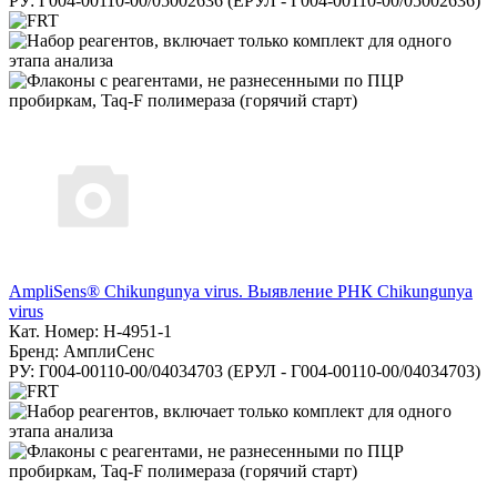
РУ: Г004-00110-00/05002636 (ЕРУЛ - Г004-00110-00/05002636)
AmpliSens® Chikungunya virus. Выявление РНК Chikungunya
virus
Кат. Номер: H-4951-1
Бренд: АмплиСенс
РУ: Г004-00110-00/04034703 (ЕРУЛ - Г004-00110-00/04034703)