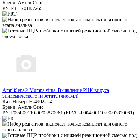
Бренд: АмплиСенс
РУ: РЗН 2018/7265
AmpliSens® Mumps virus. Выявление РНК вируса
эпидемического паротита (лиофил)
Кат. Номер: H-4902-1-4
Бренд: АмплиСенс
РУ: Г004-00110-00/03870061 (ЕРУЛ -Г004-00110-00/03870061)