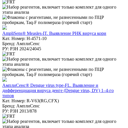
AmpliSens® Measles-IT. Выявление РНК вируса кори
Кат. Номер: H-4571-10
Бренд: АмплиСенс
РУ: РЗН 2024/24045
АмплиСенс® Dengue virus type-FL. Выявление и
дифференциация вируса денге (Dengue virus, DV) 1–4-го
типов
Кат. Номер: R-V63(RG,CFX)
Бренд: АмплиСенс
РУ: РЗН 2013/878