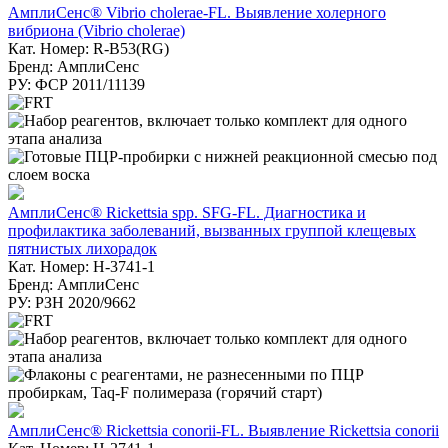
АмплиСенс® Vibrio cholerae-FL. Выявление холерного
вибриона (Vibrio cholerae)
Кат. Номер: R-B53(RG)
Бренд: АмплиСенс
РУ: ФСР 2011/11139
АмплиСенс® Rickettsia spp. SFG-FL. Диагностика и
профилактика заболеваний, вызванных группой клещевых
пятнистых лихорадок
Кат. Номер: H-3741-1
Бренд: АмплиСенс
РУ: РЗН 2020/9662
АмплиСенс® Rickettsia conorii-FL. Выявление Rickettsia conorii