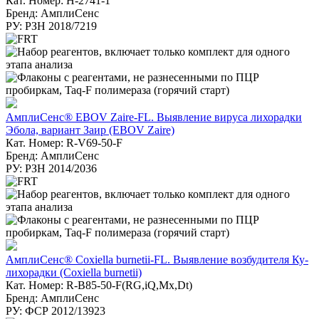
Кат. Номер: H-2741-1
Бренд: АмплиСенс
РУ: РЗН 2018/7219
АмплиСенс® EBOV Zaire-FL. Выявление вируса лихорадки
Эбола, вариант Заир (EBOV Zaire)
Кат. Номер: R-V69-50-F
Бренд: АмплиСенс
РУ: РЗН 2014/2036
АмплиСенс® Coxiella burnetii-FL. Выявление возбудителя Ку-
лихорадки (Coxiella burnetii)
Кат. Номер: R-B85-50-F(RG,iQ,Mx,Dt)
Бренд: АмплиСенс
РУ: ФСР 2012/13923