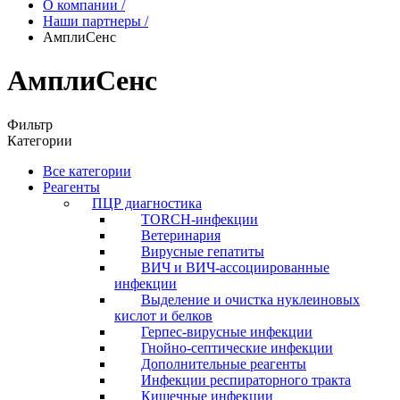
О компании
/
Наши партнеры
/
АмплиСенс
АмплиСенс
Фильтр
Категории
Все категории
Реагенты
ПЦР диагностика
TORCH-инфекции
Ветеринария
Вирусные гепатиты
ВИЧ и ВИЧ-ассоциированные
инфекции
Выделение и очистка нуклеиновых
кислот и белков
Герпес-вирусные инфекции
Гнойно-септические инфекции
Дополнительные реагенты
Инфекции респираторного тракта
Кишечные инфекции