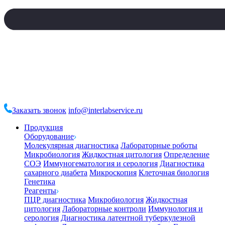
Заказать звонок
info@interlabservice.ru
Продукция
Оборудование
Молекулярная диагностика
Лабораторные роботы
Микробиология
Жидкостная цитология
Определение
СОЭ
Иммуногематология и серология
Диагностика
сахарного диабета
Микроскопия
Клеточная биология
Генетика
Реагенты
ПЦР диагностика
Микробиология
Жидкостная
цитология
Лабораторные контроли
Иммунология и
серология
Диагностика латентной туберкулезной