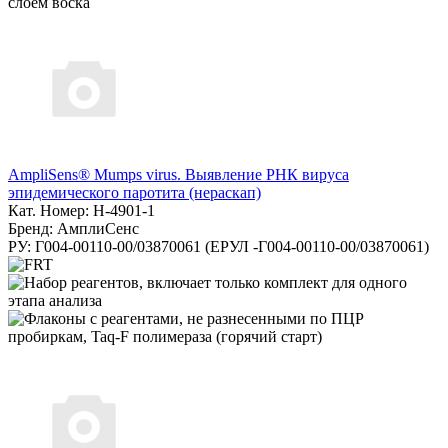
AmpliSens® Mumps virus. Выявление РНК вируса
эпидемического паротита (нераскап)
Кат. Номер: H-4901-1
Бренд: АмплиСенс
РУ: Г004-00110-00/03870061 (ЕРУЛ -Г004-00110-00/03870061)