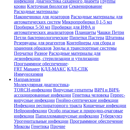
инфекции
Диагностика сахарного диабета
Группы
крови
Клеточная биология
Секвенирование
Расходные материалы
Наконечники для дозаторов
Расходные материалы для
автоматических систем
Микропробирки 0,1-5 мл
Пробирки 5-50 мл
Пробирки для ИФА и
автоматических анализаторов
Планшеты
Чашки Петри
Петли бактериологические
Пипетки Пастера
Штативы
Резервуары для реагентов
Контейнеры для сбора и
хранения образцов
Зонды и транспортные системы
Перчатки
Разное
Расходные материалы для
дезинфекции, стерилизации и утилизации
Программное обеспечение
FRT Manager
КДЛ-МАКС
КДЛ-СПК
Иммунохимия
Направления
Молекулярная диагностика
TORCH-инфекции
Вирусные гепатиты
ВИЧ и ВИЧ-
ассоциированные инфекции
Генетика человека
Герпес-
вирусные инфекции
Гнойно-септические инфекции
Инфекции респираторного тракта
Кишечные инфекции
Нейроинфекции
Особо опасные и природно-очаговые
инфекции
Папилломавирусные инфекции
Туберкулез
Урогенитальные инфекции
Программное обеспечение
Микозы
Генетика
Прочие