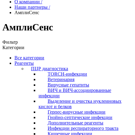
О компании
/
Наши партнеры
/
АмплиСенс
АмплиСенс
Фильтр
Категории
Все категории
Реагенты
ПЦР диагностика
TORCH-инфекции
Ветеринария
Вирусные гепатиты
ВИЧ и ВИЧ-ассоциированные
инфекции
Выделение и очистка нуклеиновых
кислот и белков
Герпес-вирусные инфекции
Гнойно-септические инфекции
Дополнительные реагенты
Инфекции респираторного тракта
Кишечные инфекции