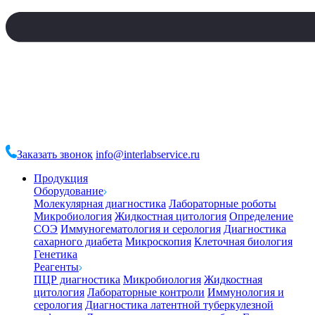
Заказать звонок
info@interlabservice.ru
Продукция
Оборудование
Молекулярная диагностика
Лабораторные роботы
Микробиология
Жидкостная цитология
Определение
СОЭ
Иммуногематология и серология
Диагностика
сахарного диабета
Микроскопия
Клеточная биология
Генетика
Реагенты
ПЦР диагностика
Микробиология
Жидкостная
цитология
Лабораторные контроли
Иммунология и
серология
Диагностика латентной туберкулезной