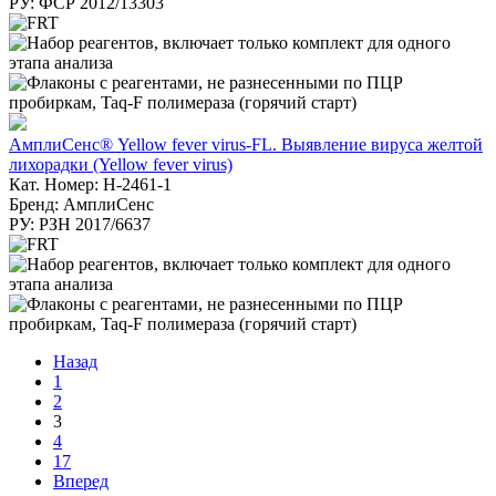
РУ: ФСР 2012/13303
АмплиСенс® Yellow fever virus-FL. Выявление вируса желтой
лихорадки (Yellow fever virus)
Кат. Номер: H-2461-1
Бренд: АмплиСенс
РУ: РЗН 2017/6637
Назад
1
2
3
4
17
Вперед