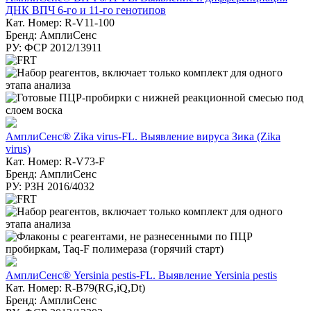
ДНК ВПЧ 6-го и 11-го генотипов
Кат. Номер: R-V11-100
Бренд: АмплиСенс
РУ: ФСР 2012/13911
АмплиСенс® Zika virus-FL. Выявление вируса Зика (Zika
virus)
Кат. Номер: R-V73-F
Бренд: АмплиСенс
РУ: РЗН 2016/4032
АмплиСенс® Yersinia pestis-FL. Выявление Yersinia pestis
Кат. Номер: R-B79(RG,iQ,Dt)
Бренд: АмплиСенс