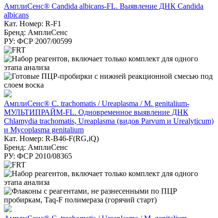
АмплиСенс® Candida albicans-FL. Выявление ДНК Candida
albicans
Кат. Номер: R-F1
Бренд: АмплиСенс
РУ: ФСР 2007/00599
АмплиСенс® C. trachomatis / Ureaplasma / M. genitalium-
МУЛЬТИПРАЙМ-FL. Одновременное выявление ДНК
Chlamydia trachomatis, Ureaplasma (видов Parvum и Urealyticum)
и Mycoplasma genitalium
Кат. Номер: R-B46-F(RG,iQ)
Бренд: АмплиСенс
РУ: ФСР 2010/08365