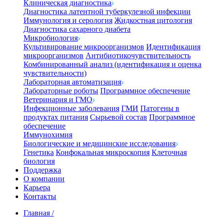
Клиническая диагностика
Диагностика латентной туберкулезной инфекции
Иммунология и серология
Жидкостная цитология
Диагностика сахарного диабета
Микробиология
Культивирование микроорганизмов
Идентификация
микроорганизмов
Антибиотикочувствительность
Комбинированный анализ (идентификация и оценка
чувствительности)
Лабораторная автоматизация
Лабораторные роботы
Программное обеспечение
Ветеринария и ГМО
Инфекционные заболевания
ГМИ
Патогены в
продуктах питания
Сырьевой состав
Программное
обеспечение
Иммунохимия
Биологические и медицинские исследования
Генетика
Конфокальная микроскопия
Клеточная
биология
Поддержка
О компании
Карьера
Контакты
Главная
/