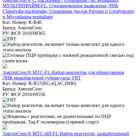
АмплиСенс® C. trachomatis / Ureaplasma / M. genitalium-
МУЛЬТИПРАЙМ-FL. Одновременное выявление ДНК
Chlamydia trachomatis, Ureaplasma (видов Parvum и Urealyticum)
и Mycoplasma genitalium
Кат. Номер: R-B46
Бренд: АмплиСенс
РУ: ФСР 2010/08365
АмплиСенс® MTC-FL Набор реагентов для обнаружения
ДНК микобактерий туберкулеза, FRT
Кат. Номер: R-B57(RG,iQ,SC,Dt96)
Бренд: АмплиСенс
РУ: ФСР 2010/09556
АмплиСенс® MTC-diff-FL Набор реагентов, разработанный