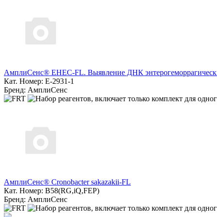
АмплиСенс® EHEC-FL. Выявление ДНК энтерогеморрагически
Кат. Номер: E-2931-1
Бренд: АмплиСенс
АмплиСенс® Cronobacter sakazakii-FL
Кат. Номер: B58(RG,iQ,FEP)
Бренд: АмплиСенс