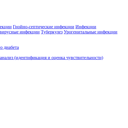
фекции
Гнойно-септические инфекции
Инфекции
вирусные инфекции
Туберкулез
Урогенитальные инфекции
о диабета
нализ (идентификация и оценка чувствительности)