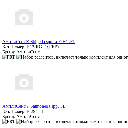
АмплиСенс® Shigella spp. и EIEC-FL
Кат. Номер: B12(RG,iQ,FEP)
Бренд: АмплиСенс
АмплиСенс® Salmonella spp.-FL
Кат. Номер: E-2941-1
Бренд: АмплиСенс