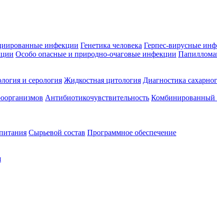
циированные инфекции
Генетика человека
Герпес-вирусные ин
кции
Особо опасные и природно-очаговые инфекции
Папиллома
логия и серология
Жидкостная цитология
Диагностика сахарног
оорганизмов
Антибиотикочувствительность
Комбинированный а
 питания
Сырьевой состав
Программное обеспечение
я