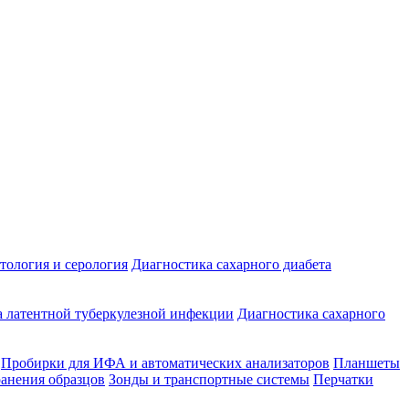
ология и серология
Диагностика сахарного диабета
 латентной туберкулезной инфекции
Диагностика сахарного
Пробирки для ИФА и автоматических анализаторов
Планшеты
ранения образцов
Зонды и транспортные системы
Перчатки