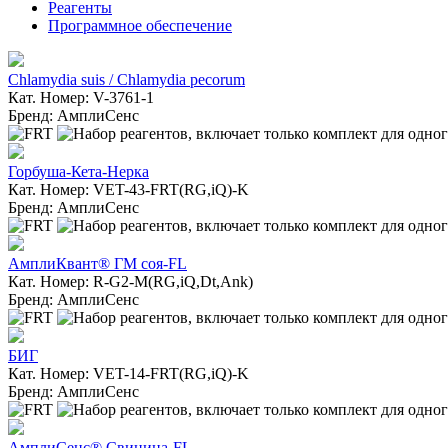
Реагенты
Программное обеспечение
Chlamydia suis / Chlamydia pecorum
Кат. Номер: V-3761-1
Бренд: АмплиСенс
Горбуша-Кета-Нерка
Кат. Номер: VET-43-FRT(RG,iQ)-K
Бренд: АмплиСенс
АмплиКвант® ГМ соя-FL
Кат. Номер: R-G2-M(RG,iQ,Dt,Ank)
Бренд: АмплиСенс
БИГ
Кат. Номер: VET-14-FRT(RG,iQ)-K
Бренд: АмплиСенс
АмплиСенс® Свинина-FL