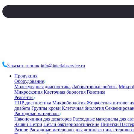
Заказать звонок
info@interlabservice.ru
Продукция
Оборудование
Молекулярная диагностика
Лабораторные роботы
Микро
Микроскопия
Клеточная биология
Генетика
Реагенты
ПЦР диагностика
Микробиология
Жидкостная цитологи
диабета
Группы крови
Клеточная биология
Секвенирова
Расходные материалы
Наконечники для дозаторов
Расходные материалы для ав
Чашки Петри
Петли бактериологические
Пипетки Пастер
Разное
Расходные материалы для дезинфекции, стерилиз