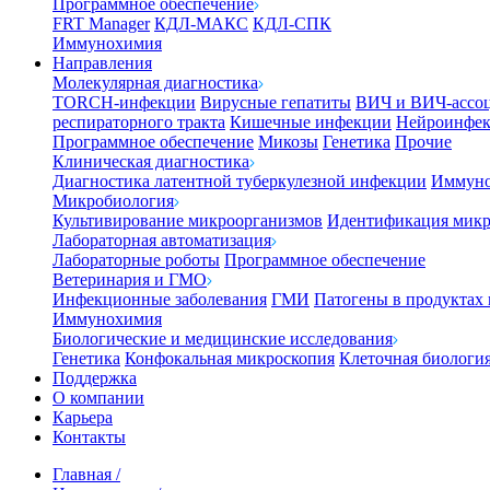
Программное обеспечение
FRT Manager
КДЛ-МАКС
КДЛ-СПК
Иммунохимия
Направления
Молекулярная диагностика
TORCH-инфекции
Вирусные гепатиты
ВИЧ и ВИЧ-ассо
респираторного тракта
Кишечные инфекции
Нейроинфе
Программное обеспечение
Микозы
Генетика
Прочие
Клиническая диагностика
Диагностика латентной туберкулезной инфекции
Иммуно
Микробиология
Культивирование микроорганизмов
Идентификация микр
Лабораторная автоматизация
Лабораторные роботы
Программное обеспечение
Ветеринария и ГМО
Инфекционные заболевания
ГМИ
Патогены в продуктах
Иммунохимия
Биологические и медицинские исследования
Генетика
Конфокальная микроскопия
Клеточная биологи
Поддержка
О компании
Карьера
Контакты
Главная
/