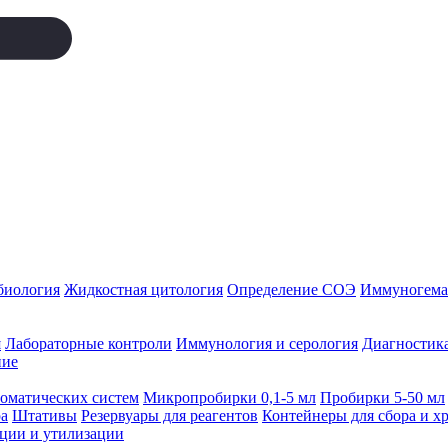
биология
Жидкостная цитология
Определение СОЭ
Иммуногемат
я
Лабораторные контроли
Иммунология и серология
Диагностика
ние
томатических систем
Микропробирки 0,1-5 мл
Пробирки 5-50 мл
а
Штативы
Резервуары для реагентов
Контейнеры для сбора и х
ации и утилизации