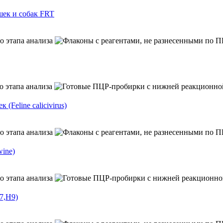
ек и собак FRT
eline calicivirus)
ine)
7,H9)