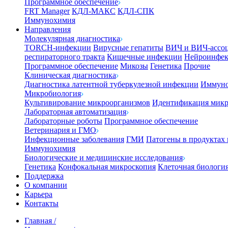
Программное обеспечение
FRT Manager
КДЛ-МАКС
КДЛ-СПК
Иммунохимия
Направления
Молекулярная диагностика
TORCH-инфекции
Вирусные гепатиты
ВИЧ и ВИЧ-ассо
респираторного тракта
Кишечные инфекции
Нейроинфе
Программное обеспечение
Микозы
Генетика
Прочие
Клиническая диагностика
Диагностика латентной туберкулезной инфекции
Иммуно
Микробиология
Культивирование микроорганизмов
Идентификация микр
Лабораторная автоматизация
Лабораторные роботы
Программное обеспечение
Ветеринария и ГМО
Инфекционные заболевания
ГМИ
Патогены в продуктах
Иммунохимия
Биологические и медицинские исследования
Генетика
Конфокальная микроскопия
Клеточная биологи
Поддержка
О компании
Карьера
Контакты
Главная
/