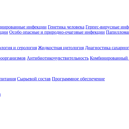
циированные инфекции
Генетика человека
Герпес-вирусные ин
кции
Особо опасные и природно-очаговые инфекции
Папиллома
логия и серология
Жидкостная цитология
Диагностика сахарног
оорганизмов
Антибиотикочувствительность
Комбинированный а
 питания
Сырьевой состав
Программное обеспечение
я