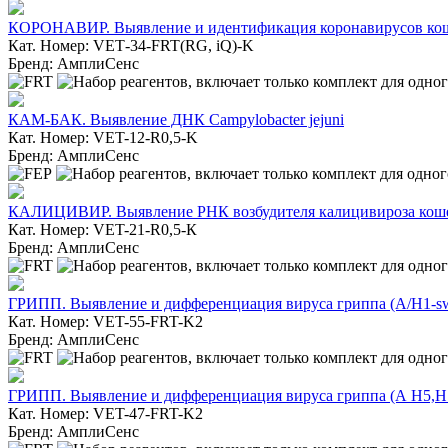
КОРОНАВИР. Выявление и идентификация коронавирусов кош
Кат. Номер: VET‑34-FRT(RG, iQ)-K
Бренд: АмплиСенс
КАМ-БАК. Выявление ДНК Campylobacter jejuni
Кат. Номер: VET-12-R0,5-K
Бренд: АмплиСенс
КАЛИЦИВИР. Выявление РНК возбудителя калицивироза кошек (F
Кат. Номер: VET-21-R0,5-К
Бренд: АмплиСенс
ГРИПП. Выявление и дифференциация вируса гриппа (A/H1-sw
Кат. Номер: VET-55-FRT-K2
Бренд: АмплиСенс
ГРИПП. Выявление и дифференциация вируса гриппа (А H5,H
Кат. Номер: VET-47-FRT-K2
Бренд: АмплиСенс