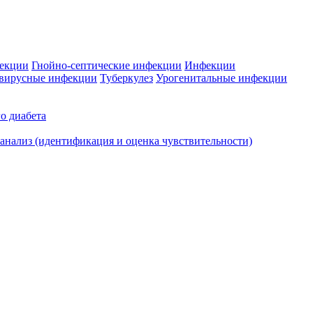
фекции
Гнойно-септические инфекции
Инфекции
вирусные инфекции
Туберкулез
Урогенитальные инфекции
о диабета
нализ (идентификация и оценка чувствительности)