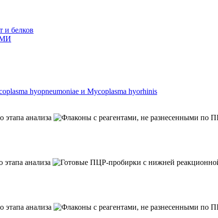
т и белков
ГМИ
lasma hyopneumoniae и Mycoplasma hyorhinis