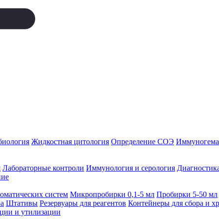
биология
Жидкостная цитология
Определение СОЭ
Иммуногемат
я
Лабораторные контроли
Иммунология и серология
Диагностика
ние
томатических систем
Микропробирки 0,1-5 мл
Пробирки 5-50 мл
а
Штативы
Резервуары для реагентов
Контейнеры для сбора и х
ации и утилизации