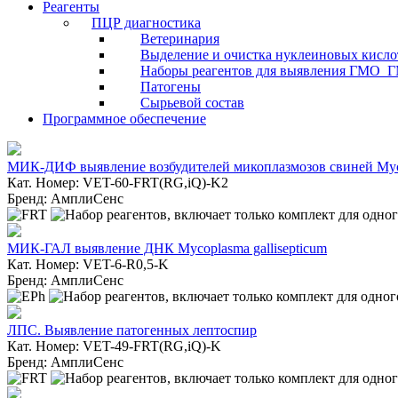
Реагенты
ПЦР диагностика
Ветеринария
Выделение и очистка нуклеиновых кисло
Наборы реагентов для выявления ГМО_
Патогены
Сырьевой состав
Программное обеспечение
МИК-ДИФ выявление возбудителей микоплазмозов свиней Mycop
Кат. Номер: VET-60-FRT(RG,iQ)-K2
Бренд: АмплиСенс
МИК-ГАЛ выявление ДНК Mycoplasma gallisepticum
Кат. Номер: VET-6-R0,5-K
Бренд: АмплиСенс
ЛПС. Выявление патогенных лептоспир
Кат. Номер: VET-49-FRT(RG,iQ)-K
Бренд: АмплиСенс