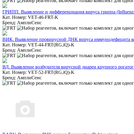
ГРИПП. Выявление и дифференциация вируса гриппа (Influenza
Кат. Номер: VET-46-FRT-K
Бренд: АмплиСенс
ВИК. Выявление провирусной ДНК вируса иммунодефицита коше
Кат. Номер: VET-44-FRT(RG,iQ)-K
Бренд: АмплиСенс
ВД. Выявление возбудителя вирусной диареи крупного рогатог
Кат. Номер: VET-52-FRT(RG,iQ)-K
Бренд: АмплиСенс