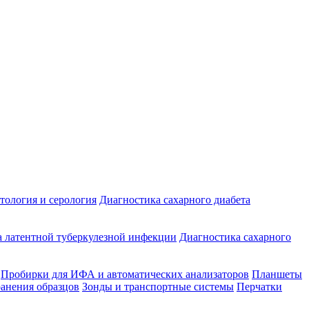
ология и серология
Диагностика сахарного диабета
 латентной туберкулезной инфекции
Диагностика сахарного
Пробирки для ИФА и автоматических анализаторов
Планшеты
ранения образцов
Зонды и транспортные системы
Перчатки