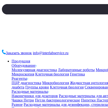
Заказать звонок
info@interlabservice.ru
Продукция
Оборудование
Молекулярная диагностика
Лабораторные роботы
Микро
Микроскопия
Клеточная биология
Генетика
Реагенты
ПЦР диагностика
Микробиология
Жидкостная цитологи
диабета
Группы крови
Клеточная биология
Секвенирова
Расходные материалы
Наконечники для дозаторов
Расходные материалы для ав
Чашки Петри
Петли бактериологические
Пипетки Пастер
Разное
Расходные материалы для дезинфекции, стерилиз