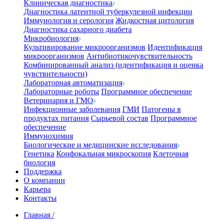
Клиническая диагностика
Диагностика латентной туберкулезной инфекции
Иммунология и серология
Жидкостная цитология
Диагностика сахарного диабета
Микробиология
Культивирование микроорганизмов
Идентификация
микроорганизмов
Антибиотикочувствительность
Комбинированный анализ (идентификация и оценка
чувствительности)
Лабораторная автоматизация
Лабораторные роботы
Программное обеспечение
Ветеринария и ГМО
Инфекционные заболевания
ГМИ
Патогены в
продуктах питания
Сырьевой состав
Программное
обеспечение
Иммунохимия
Биологические и медицинские исследования
Генетика
Конфокальная микроскопия
Клеточная
биология
Поддержка
О компании
Карьера
Контакты
Главная
/