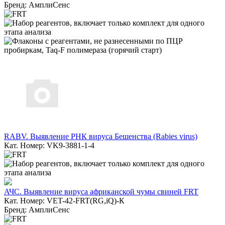
Бренд: АмплиСенс
RABV. Выявление РНК вируса Бешенства (Rabies virus)
Кат. Номер: VK9-3881-1-4
АЧС. Выявление вируса африканской чумы свиней FRT
Кат. Номер: VET-42-FRT(RG,iQ)-К
Бренд: АмплиСенс