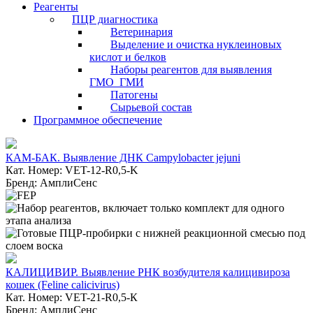
Реагенты
ПЦР диагностика
Ветеринария
Выделение и очистка нуклеиновых
кислот и белков
Наборы реагентов для выявления
ГМО_ГМИ
Патогены
Сырьевой состав
Программное обеспечение
КАМ-БАК. Выявление ДНК Campylobacter jejuni
Кат. Номер: VET-12-R0,5-K
Бренд: АмплиСенс
КАЛИЦИВИР. Выявление РНК возбудителя калицивироза
кошек (Feline calicivirus)
Кат. Номер: VET-21-R0,5-К
Бренд: АмплиСенс