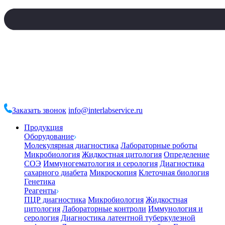
Заказать звонок
info@interlabservice.ru
Продукция
Оборудование
Молекулярная диагностика
Лабораторные роботы
Микробиология
Жидкостная цитология
Определение
СОЭ
Иммуногематология и серология
Диагностика
сахарного диабета
Микроскопия
Клеточная биология
Генетика
Реагенты
ПЦР диагностика
Микробиология
Жидкостная
цитология
Лабораторные контроли
Иммунология и
серология
Диагностика латентной туберкулезной