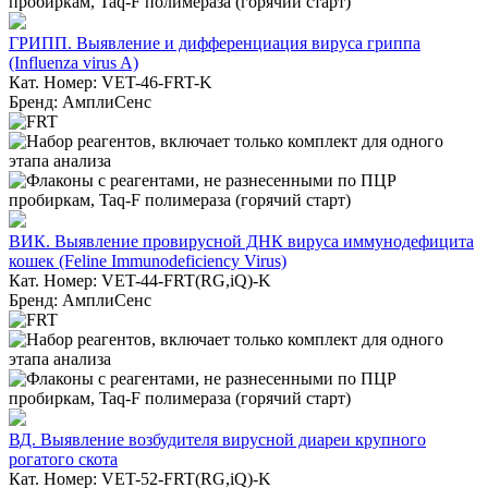
ГРИПП. Выявление и дифференциация вируса гриппа
(Influenza virus A)
Кат. Номер: VET-46-FRT-K
Бренд: АмплиСенс
ВИК. Выявление провирусной ДНК вируса иммунодефицита
кошек (Feline Immunodeficiency Virus)
Кат. Номер: VET-44-FRT(RG,iQ)-K
Бренд: АмплиСенс
ВД. Выявление возбудителя вирусной диареи крупного
рогатого скота
Кат. Номер: VET-52-FRT(RG,iQ)-K