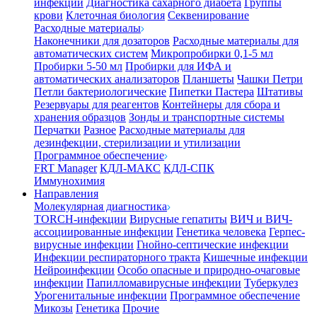
инфекции
Диагностика сахарного диабета
Группы
крови
Клеточная биология
Секвенирование
Расходные материалы
Наконечники для дозаторов
Расходные материалы для
автоматических систем
Микропробирки 0,1-5 мл
Пробирки 5-50 мл
Пробирки для ИФА и
автоматических анализаторов
Планшеты
Чашки Петри
Петли бактериологические
Пипетки Пастера
Штативы
Резервуары для реагентов
Контейнеры для сбора и
хранения образцов
Зонды и транспортные системы
Перчатки
Разное
Расходные материалы для
дезинфекции, стерилизации и утилизации
Программное обеспечение
FRT Manager
КДЛ-МАКС
КДЛ-СПК
Иммунохимия
Направления
Молекулярная диагностика
TORCH-инфекции
Вирусные гепатиты
ВИЧ и ВИЧ-
ассоциированные инфекции
Генетика человека
Герпес-
вирусные инфекции
Гнойно-септические инфекции
Инфекции респираторного тракта
Кишечные инфекции
Нейроинфекции
Особо опасные и природно-очаговые
инфекции
Папилломавирусные инфекции
Туберкулез
Урогенитальные инфекции
Программное обеспечение
Микозы
Генетика
Прочие