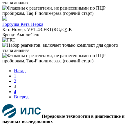
Горбуша-Кета-Нерка
Кат. Номер: VET-43-FRT(RG,iQ)-K
Бренд: АмплиСенс
Назад
1
2
3
4
Вперед
Передовые технологии в диагностике и
научных исследованиях