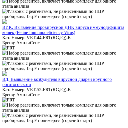
ВИК. Выявление провирусной ДНК вируса иммунодефицита
кошек (Feline Immunodeficiency Virus)
Кат. Номер: VET-44-FRT(RG,iQ)-K
Бренд: АмплиСенс
ВД. Выявление возбудителя вирусной диареи крупного
рогатого скота
Кат. Номер: VET-52-FRT(RG,iQ)-K
Бренд: АмплиСенс