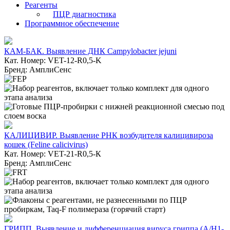
Реагенты
ПЦР диагностика
Программное обеспечение
КАМ-БАК. Выявление ДНК Campylobacter jejuni
Кат. Номер: VET-12-R0,5-K
Бренд: АмплиСенс
КАЛИЦИВИР. Выявление РНК возбудителя калицивироза
кошек (Feline calicivirus)
Кат. Номер: VET-21-R0,5-К
Бренд: АмплиСенс
ГРИПП. Выявление и дифференциация вируса гриппа (A/H1-