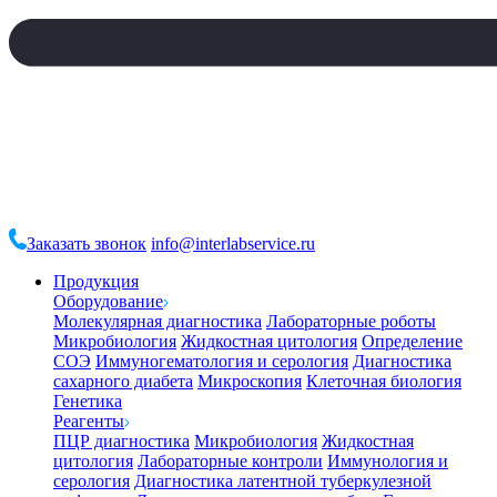
Заказать звонок
info@interlabservice.ru
Продукция
Оборудование
Молекулярная диагностика
Лабораторные роботы
Микробиология
Жидкостная цитология
Определение
СОЭ
Иммуногематология и серология
Диагностика
сахарного диабета
Микроскопия
Клеточная биология
Генетика
Реагенты
ПЦР диагностика
Микробиология
Жидкостная
цитология
Лабораторные контроли
Иммунология и
серология
Диагностика латентной туберкулезной