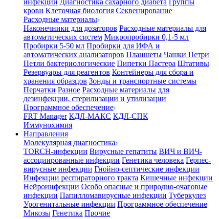
инфекции
Диагностика сахарного диабета
Группы
крови
Клеточная биология
Секвенирование
Расходные материалы
Наконечники для дозаторов
Расходные материалы для
автоматических систем
Микропробирки 0,1-5 мл
Пробирки 5-50 мл
Пробирки для ИФА и
автоматических анализаторов
Планшеты
Чашки Петри
Петли бактериологические
Пипетки Пастера
Штативы
Резервуары для реагентов
Контейнеры для сбора и
хранения образцов
Зонды и транспортные системы
Перчатки
Разное
Расходные материалы для
дезинфекции, стерилизации и утилизации
Программное обеспечение
FRT Manager
КДЛ-МАКС
КДЛ-СПК
Иммунохимия
Направления
Молекулярная диагностика
TORCH-инфекции
Вирусные гепатиты
ВИЧ и ВИЧ-
ассоциированные инфекции
Генетика человека
Герпес-
вирусные инфекции
Гнойно-септические инфекции
Инфекции респираторного тракта
Кишечные инфекции
Нейроинфекции
Особо опасные и природно-очаговые
инфекции
Папилломавирусные инфекции
Туберкулез
Урогенитальные инфекции
Программное обеспечение
Микозы
Генетика
Прочие