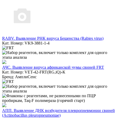
RABV. Выявление РНК вируса Бешенства (Rabies virus)
Кат. Номер: VK9-3881-1-4
АЧС. Выявление вируса африканской чумы свиней FRT
Кат. Номер: VET-42-FRT(RG,iQ)-К
Бренд: АмплиСенс
АПП. Выявление ДНК возбудителя плевропневмонии свиней
(Actinobacillus pleuropneumoniae)