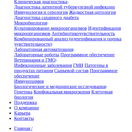
Клиническая диагностика
Диагностика латентной туберкулезной инфекции
Иммунология и серология
Жидкостная цитология
Диагностика сахарного диабета
Микробиология
Культивирование микроорганизмов
Идентификация
микроорганизмов
Антибиотикочувствительность
Комбинированный анализ (идентификация и оценка
чувствительности)
Лабораторная автоматизация
Лабораторные роботы
Программное обеспечение
Ветеринария и ГМО
Инфекционные заболевания
ГМИ
Патогены в
продуктах питания
Сырьевой состав
Программное
обеспечение
Иммунохимия
Биологические и медицинские исследования
Генетика
Конфокальная микроскопия
Клеточная
биология
Поддержка
О компании
Карьера
Контакты
Главная
/