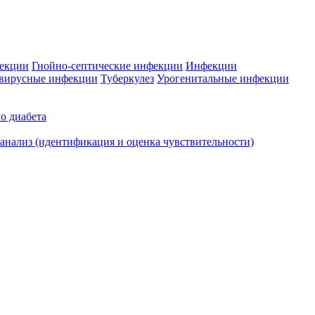
фекции
Гнойно-септические инфекции
Инфекции
вирусные инфекции
Туберкулез
Урогенитальные инфекции
о диабета
нализ (идентификация и оценка чувствительности)