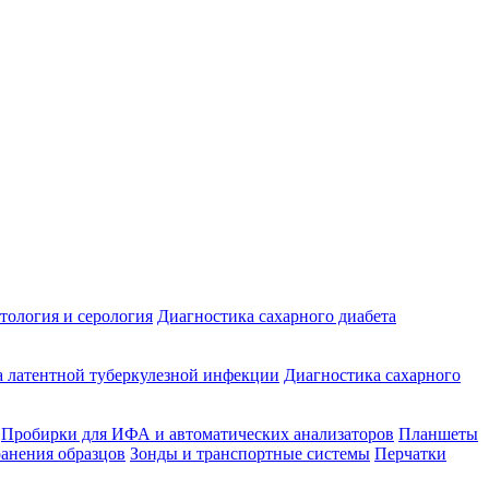
ология и серология
Диагностика сахарного диабета
 латентной туберкулезной инфекции
Диагностика сахарного
Пробирки для ИФА и автоматических анализаторов
Планшеты
ранения образцов
Зонды и транспортные системы
Перчатки