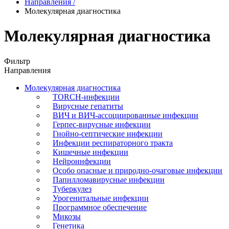
Направления
/
Молекулярная диагностика
Молекулярная диагностика
Фильтр
Направления
Молекулярная диагностика
TORCH-инфекции
Вирусные гепатиты
ВИЧ и ВИЧ-ассоциированные инфекции
Герпес-вирусные инфекции
Гнойно-септические инфекции
Инфекции респираторного тракта
Кишечные инфекции
Нейроинфекции
Особо опасные и природно-очаговые инфекции
Папилломавирусные инфекции
Туберкулез
Урогенитальные инфекции
Программное обеспечение
Микозы
Генетика