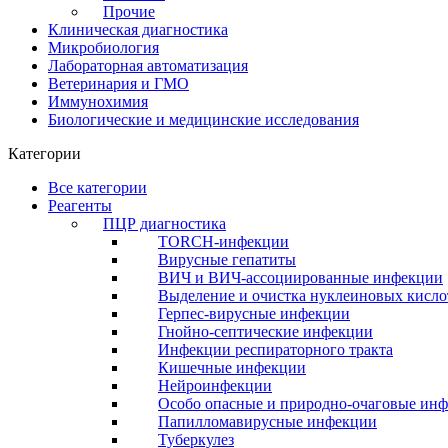
Прочие
Клиническая диагностика
Микробиология
Лабораторная автоматизация
Ветеринария и ГМО
Иммунохимия
Биологические и медицинские исследования
Категории
Все категории
Реагенты
ПЦР диагностика
TORCH-инфекции
Вирусные гепатиты
ВИЧ и ВИЧ-ассоциированные инфекции
Выделение и очистка нуклеиновых кисло
Герпес-вирусные инфекции
Гнойно-септические инфекции
Инфекции респираторного тракта
Кишечные инфекции
Нейроинфекции
Особо опасные и природно-очаговые ин
Папилломавирусные инфекции
Туберкулез