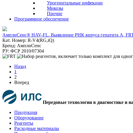
Урогенитальные инфекции
Микозы
Прочие
Программное обеспечение
АмплиСенс® HAV-FL. Выявление РНК вируса гепатита А, FR
Кат. Номер: R-V4(RG,iQ)
Бренд: АмплиСенс
РУ: ФСР 2010/07304
Назад
1
2
Вперед
Передовые технологии в диагностике и н
Продукция
Оборудование
Реагенты
Расходные материалы