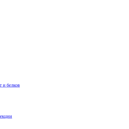
т и белков
фекции