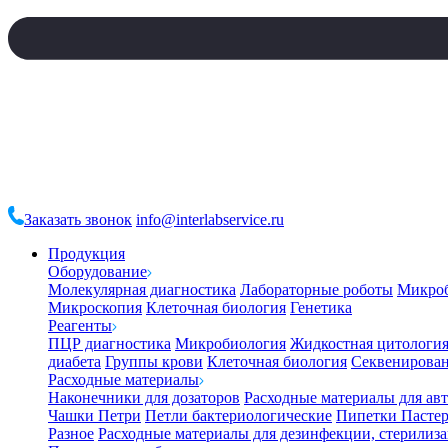
Заказать звонок
info@interlabservice.ru
Продукция
Оборудование
Молекулярная диагностика
Лабораторные роботы
Микро
Микроскопия
Клеточная биология
Генетика
Реагенты
ПЦР диагностика
Микробиология
Жидкостная цитологи
диабета
Группы крови
Клеточная биология
Секвенирова
Расходные материалы
Наконечники для дозаторов
Расходные материалы для ав
Чашки Петри
Петли бактериологические
Пипетки Пастер
Разное
Расходные материалы для дезинфекции, стерилиз