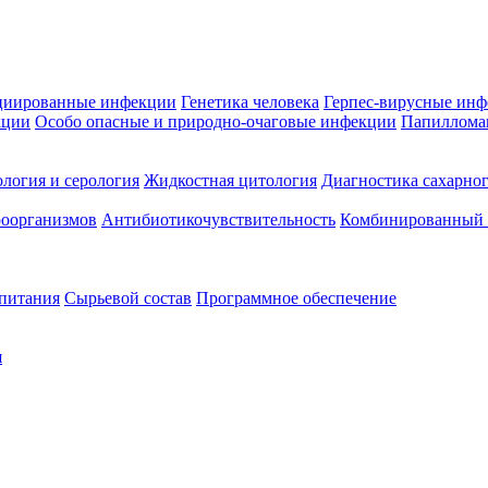
циированные инфекции
Генетика человека
Герпес-вирусные ин
кции
Особо опасные и природно-очаговые инфекции
Папиллома
логия и серология
Жидкостная цитология
Диагностика сахарног
оорганизмов
Антибиотикочувствительность
Комбинированный а
 питания
Сырьевой состав
Программное обеспечение
я