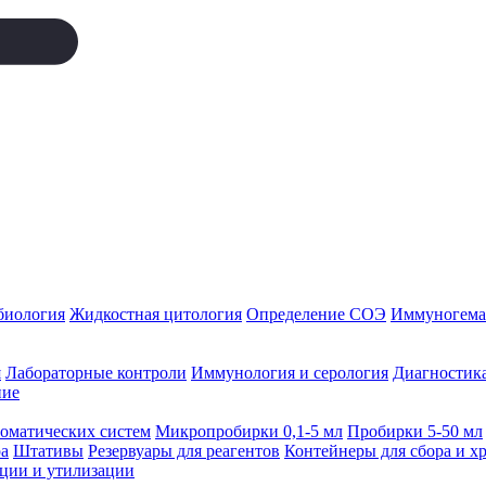
биология
Жидкостная цитология
Определение СОЭ
Иммуногемат
я
Лабораторные контроли
Иммунология и серология
Диагностика
ние
томатических систем
Микропробирки 0,1-5 мл
Пробирки 5-50 мл
а
Штативы
Резервуары для реагентов
Контейнеры для сбора и х
ации и утилизации