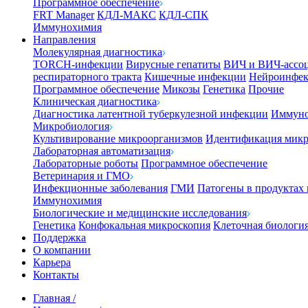
Программное обеспечение
FRT Manager
КДЛ-МАКС
КДЛ-СПК
Иммунохимия
Направления
Молекулярная диагностика
TORCH-инфекции
Вирусные гепатиты
ВИЧ и ВИЧ-ассо
респираторного тракта
Кишечные инфекции
Нейроинфе
Программное обеспечение
Микозы
Генетика
Прочие
Клиническая диагностика
Диагностика латентной туберкулезной инфекции
Иммуно
Микробиология
Культивирование микроорганизмов
Идентификация микр
Лабораторная автоматизация
Лабораторные роботы
Программное обеспечение
Ветеринария и ГМО
Инфекционные заболевания
ГМИ
Патогены в продуктах
Иммунохимия
Биологические и медицинские исследования
Генетика
Конфокальная микроскопия
Клеточная биологи
Поддержка
О компании
Карьера
Контакты
Главная
/