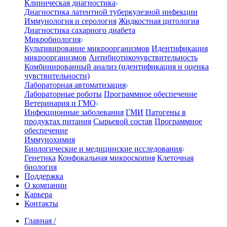
Клиническая диагностика
Диагностика латентной туберкулезной инфекции
Иммунология и серология
Жидкостная цитология
Диагностика сахарного диабета
Микробиология
Культивирование микроорганизмов
Идентификация
микроорганизмов
Антибиотикочувствительность
Комбинированный анализ (идентификация и оценка
чувствительности)
Лабораторная автоматизация
Лабораторные роботы
Программное обеспечение
Ветеринария и ГМО
Инфекционные заболевания
ГМИ
Патогены в
продуктах питания
Сырьевой состав
Программное
обеспечение
Иммунохимия
Биологические и медицинские исследования
Генетика
Конфокальная микроскопия
Клеточная
биология
Поддержка
О компании
Карьера
Контакты
Главная
/