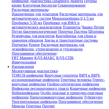
инфекции
Диагностика сахарного диабета
Группы
крови
Клеточная биология
Секвенирование
Расходные материалы
Наконечники для дозаторов
Расходные материалы для
автоматических систем
Микропробирки 0,1-5 мл
Пробирки 5-50 мл
Пробирки для ИФА и
автоматических анализаторов
Планшеты
Чашки Петри
Петли бактериологические
Пипетки Пастера
Штативы
Резервуары для реагентов
Контейнеры для сбора и
хранения образцов
Зонды и транспортные системы
Перчатки
Разное
Расходные материалы для
дезинфекции, стерилизации и утилизации
Программное обеспечение
FRT Manager
КДЛ-МАКС
КДЛ-СПК
Иммунохимия
Направления
Молекулярная диагностика
TORCH-инфекции
Вирусные гепатиты
ВИЧ и ВИЧ-
ассоциированные инфекции
Генетика человека
Герпес-
вирусные инфекции
Гнойно-септические инфекции
Инфекции респираторного тракта
Кишечные инфекции
Нейроинфекции
Особо опасные и природно-очаговые
инфекции
Папилломавирусные инфекции
Туберкулез
Урогенитальные инфекции
Программное обеспечение
Микозы
Генетика
Прочие