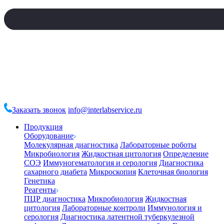
Заказать звонок
info@interlabservice.ru
Продукция
Оборудование
Молекулярная диагностика
Лабораторные роботы
Микробиология
Жидкостная цитология
Определение
СОЭ
Иммуногематология и серология
Диагностика
сахарного диабета
Микроскопия
Клеточная биология
Генетика
Реагенты
ПЦР диагностика
Микробиология
Жидкостная
цитология
Лабораторные контроли
Иммунология и
серология
Диагностика латентной туберкулезной