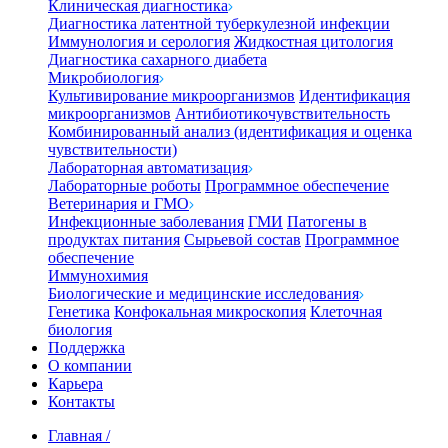
Клиническая диагностика
Диагностика латентной туберкулезной инфекции
Иммунология и серология
Жидкостная цитология
Диагностика сахарного диабета
Микробиология
Культивирование микроорганизмов
Идентификация
микроорганизмов
Антибиотикочувствительность
Комбинированный анализ (идентификация и оценка
чувствительности)
Лабораторная автоматизация
Лабораторные роботы
Программное обеспечение
Ветеринария и ГМО
Инфекционные заболевания
ГМИ
Патогены в
продуктах питания
Сырьевой состав
Программное
обеспечение
Иммунохимия
Биологические и медицинские исследования
Генетика
Конфокальная микроскопия
Клеточная
биология
Поддержка
О компании
Карьера
Контакты
Главная
/