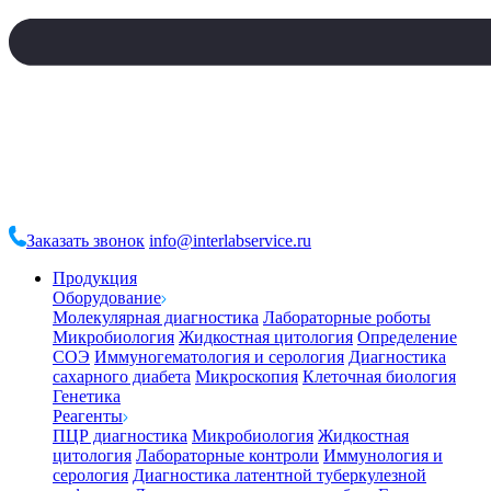
Заказать звонок
info@interlabservice.ru
Продукция
Оборудование
Молекулярная диагностика
Лабораторные роботы
Микробиология
Жидкостная цитология
Определение
СОЭ
Иммуногематология и серология
Диагностика
сахарного диабета
Микроскопия
Клеточная биология
Генетика
Реагенты
ПЦР диагностика
Микробиология
Жидкостная
цитология
Лабораторные контроли
Иммунология и
серология
Диагностика латентной туберкулезной