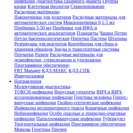
инфекции
Диагностика сахарного диабета
Группы
крови
Клеточная биология
Секвенирование
Расходные материалы
Наконечники для дозаторов
Расходные материалы для
автоматических систем
Микропробирки 0,1-5 мл
Пробирки 5-50 мл
Пробирки для ИФА и
автоматических анализаторов
Планшеты
Чашки Петри
Петли бактериологические
Пипетки Пастера
Штативы
Резервуары для реагентов
Контейнеры для сбора и
хранения образцов
Зонды и транспортные системы
Перчатки
Разное
Расходные материалы для
дезинфекции, стерилизации и утилизации
Программное обеспечение
FRT Manager
КДЛ-МАКС
КДЛ-СПК
Иммунохимия
Направления
Молекулярная диагностика
TORCH-инфекции
Вирусные гепатиты
ВИЧ и ВИЧ-
ассоциированные инфекции
Генетика человека
Герпес-
вирусные инфекции
Гнойно-септические инфекции
Инфекции респираторного тракта
Кишечные инфекции
Нейроинфекции
Особо опасные и природно-очаговые
инфекции
Папилломавирусные инфекции
Туберкулез
Урогенитальные инфекции
Программное обеспечение
Микозы
Генетика
Прочие