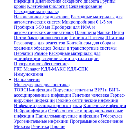
инфекции
Диагностика сахарного диабета
Группы
крови
Клеточная биология
Секвенирование
Расходные материалы
Наконечники для дозаторов
Расходные материалы для
автоматических систем
Микропробирки 0,1-5 мл
Пробирки 5-50 мл
Пробирки для ИФА и
автоматических анализаторов
Планшеты
Чашки Петри
Петли бактериологические
Пипетки Пастера
Штативы
Резервуары для реагентов
Контейнеры для сбора и
хранения образцов
Зонды и транспортные системы
Перчатки
Разное
Расходные материалы для
дезинфекции, стерилизации и утилизации
Программное обеспечение
FRT Manager
КДЛ-МАКС
КДЛ-СПК
Иммунохимия
Направления
Молекулярная диагностика
TORCH-инфекции
Вирусные гепатиты
ВИЧ и ВИЧ-
ассоциированные инфекции
Генетика человека
Герпес-
вирусные инфекции
Гнойно-септические инфекции
Инфекции респираторного тракта
Кишечные инфекции
Нейроинфекции
Особо опасные и природно-очаговые
инфекции
Папилломавирусные инфекции
Туберкулез
Урогенитальные инфекции
Программное обеспечение
Микозы
Генетика
Прочие