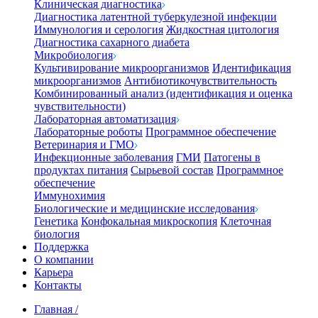
Клиническая диагностика
Диагностика латентной туберкулезной инфекции
Иммунология и серология
Жидкостная цитология
Диагностика сахарного диабета
Микробиология
Культивирование микроорганизмов
Идентификация
микроорганизмов
Антибиотикочувствительность
Комбинированный анализ (идентификация и оценка
чувствительности)
Лабораторная автоматизация
Лабораторные роботы
Программное обеспечение
Ветеринария и ГМО
Инфекционные заболевания
ГМИ
Патогены в
продуктах питания
Сырьевой состав
Программное
обеспечение
Иммунохимия
Биологические и медицинские исследования
Генетика
Конфокальная микроскопия
Клеточная
биология
Поддержка
О компании
Карьера
Контакты
Главная
/