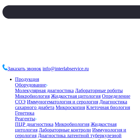
Заказать звонок
info@interlabservice.ru
Продукция
Оборудование
Молекулярная диагностика
Лабораторные роботы
Микробиология
Жидкостная цитология
Определение
СОЭ
Иммуногематология и серология
Диагностика
сахарного диабета
Микроскопия
Клеточная биология
Генетика
Реагенты
ПЦР диагностика
Микробиология
Жидкостная
цитология
Лабораторные контроли
Иммунология и
серология
Диагностика латентной туберкулезной