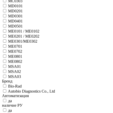
MC0303
MD0101
MD0201
MD0301
MD0401
MD0501
ME0101 / ME0102
ME0201 / ME0202
ME0301/ME0302
ME0701
ME0702
ME0801
ME0802
MSA01
MSA02
MSA03
Бренд
Bio-Rad
Autobio Diagnostics Co., Ltd
Автоматизация
да
наличие РУ
да