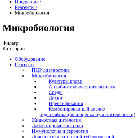
Продукция
/
Реагенты
/
Микробиология
Микробиология
Фильтр
Категории
Оборудование
Реагенты
ПЦР диагностика
Микробиология
Культуры крови
Антибиотикочувствительность
Среды
Диски
Идентификация
Комбинированный анализ
(идентификация и оценка чувствительности)
Жидкостная цитология
Лабораторные контроли
Иммунология и серология
Диагностика латентной туберкулезной