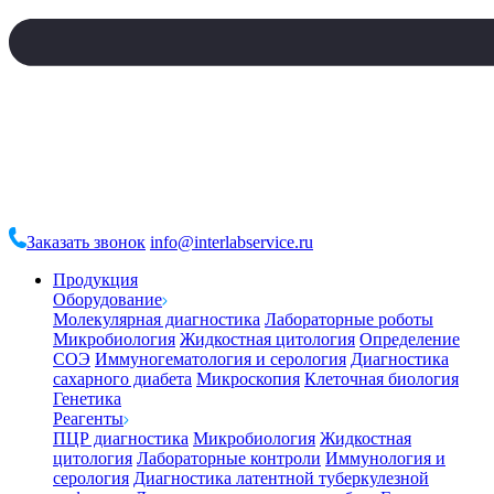
Заказать звонок
info@interlabservice.ru
Продукция
Оборудование
Молекулярная диагностика
Лабораторные роботы
Микробиология
Жидкостная цитология
Определение
СОЭ
Иммуногематология и серология
Диагностика
сахарного диабета
Микроскопия
Клеточная биология
Генетика
Реагенты
ПЦР диагностика
Микробиология
Жидкостная
цитология
Лабораторные контроли
Иммунология и
серология
Диагностика латентной туберкулезной