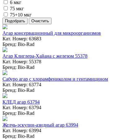
6 мкг
75 мкг
75+10 мкг
Агар консервационный для микроорганизмов
Кат. Номер: 63683
Бренд: Bio-Rad
Агар Клиглера-Хайана с железом 55378
Кат. Номер: 55378
Бренд: Bio-Rad
Сабуро агар с хлорамфениколом и гентамицином
Кат. Номер: 63774
Бренд: Bio-Rad
КЛЕД агар 63794
Кат. Номер: 63794
Бренд: Bio-Rad
Желчь-эскулин-азидный агар 63994
Кат. Номер: 63994
Бренд: Bio-Rad