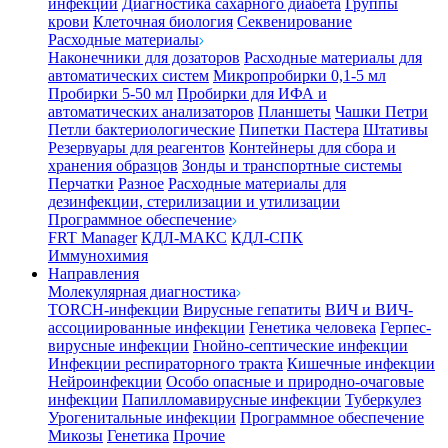
инфекции
Диагностика сахарного диабета
Группы
крови
Клеточная биология
Секвенирование
Расходные материалы
Наконечники для дозаторов
Расходные материалы для
автоматических систем
Микропробирки 0,1-5 мл
Пробирки 5-50 мл
Пробирки для ИФА и
автоматических анализаторов
Планшеты
Чашки Петри
Петли бактериологические
Пипетки Пастера
Штативы
Резервуары для реагентов
Контейнеры для сбора и
хранения образцов
Зонды и транспортные системы
Перчатки
Разное
Расходные материалы для
дезинфекции, стерилизации и утилизации
Программное обеспечение
FRT Manager
КДЛ-МАКС
КДЛ-СПК
Иммунохимия
Направления
Молекулярная диагностика
TORCH-инфекции
Вирусные гепатиты
ВИЧ и ВИЧ-
ассоциированные инфекции
Генетика человека
Герпес-
вирусные инфекции
Гнойно-септические инфекции
Инфекции респираторного тракта
Кишечные инфекции
Нейроинфекции
Особо опасные и природно-очаговые
инфекции
Папилломавирусные инфекции
Туберкулез
Урогенитальные инфекции
Программное обеспечение
Микозы
Генетика
Прочие