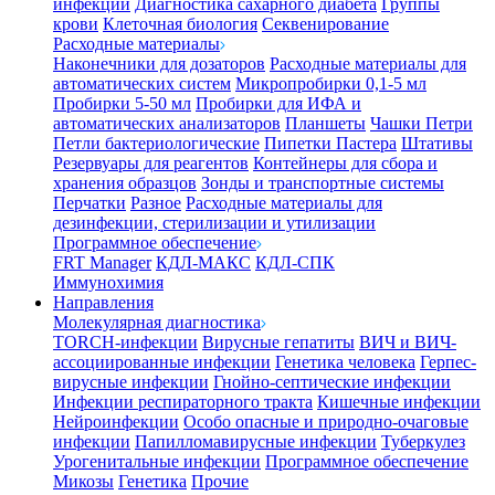
инфекции
Диагностика сахарного диабета
Группы
крови
Клеточная биология
Секвенирование
Расходные материалы
Наконечники для дозаторов
Расходные материалы для
автоматических систем
Микропробирки 0,1-5 мл
Пробирки 5-50 мл
Пробирки для ИФА и
автоматических анализаторов
Планшеты
Чашки Петри
Петли бактериологические
Пипетки Пастера
Штативы
Резервуары для реагентов
Контейнеры для сбора и
хранения образцов
Зонды и транспортные системы
Перчатки
Разное
Расходные материалы для
дезинфекции, стерилизации и утилизации
Программное обеспечение
FRT Manager
КДЛ-МАКС
КДЛ-СПК
Иммунохимия
Направления
Молекулярная диагностика
TORCH-инфекции
Вирусные гепатиты
ВИЧ и ВИЧ-
ассоциированные инфекции
Генетика человека
Герпес-
вирусные инфекции
Гнойно-септические инфекции
Инфекции респираторного тракта
Кишечные инфекции
Нейроинфекции
Особо опасные и природно-очаговые
инфекции
Папилломавирусные инфекции
Туберкулез
Урогенитальные инфекции
Программное обеспечение
Микозы
Генетика
Прочие