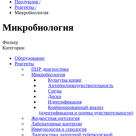
Продукция
/
Реагенты
/
Микробиология
Микробиология
Фильтр
Категории
Оборудование
Реагенты
ПЦР диагностика
Микробиология
Культуры крови
Антибиотикочувствительность
Среды
Диски
Идентификация
Комбинированный анализ
(идентификация и оценка чувствительности)
Жидкостная цитология
Лабораторные контроли
Иммунология и серология
Диагностика латентной туберкулезной