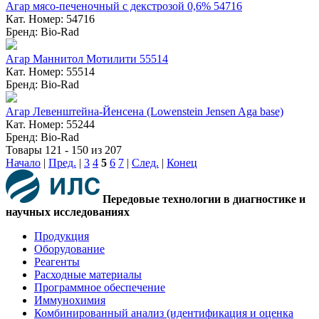
Агар мясо-печеночный с декстрозой 0,6% 54716
Кат. Номер: 54716
Бренд: Bio-Rad
Агар Маннитол Мотилити 55514
Кат. Номер: 55514
Бренд: Bio-Rad
Агар Левенштейна-Йенсена (Lowenstein Jensen Aga base)
Кат. Номер: 55244
Бренд: Bio-Rad
Товары 121 - 150 из 207
Начало
|
Пред.
|
3
4
5
6
7
|
След.
|
Конец
Передовые технологии в диагностике и
научных исследованиях
Продукция
Оборудование
Реагенты
Расходные материалы
Программное обеспечение
Иммунохимия
Комбинированный анализ (идентификация и оценка