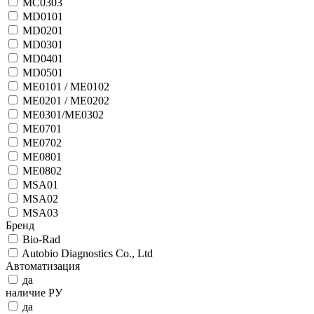
MC0303
MD0101
MD0201
MD0301
MD0401
MD0501
ME0101 / ME0102
ME0201 / ME0202
ME0301/ME0302
ME0701
ME0702
ME0801
ME0802
MSA01
MSA02
MSA03
Бренд
Bio-Rad
Autobio Diagnostics Co., Ltd
Автоматизация
да
наличие РУ
да