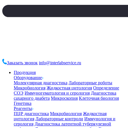
Заказать звонок
info@interlabservice.ru
Продукция
Оборудование
Молекулярная диагностика
Лабораторные роботы
Микробиология
Жидкостная цитология
Определение
СОЭ
Иммуногематология и серология
Диагностика
сахарного диабета
Микроскопия
Клеточная биология
Генетика
Реагенты
ПЦР диагностика
Микробиология
Жидкостная
цитология
Лабораторные контроли
Иммунология и
серология
Диагностика латентной туберкулезной