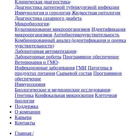
Клиническая диагностика
Диагностика латентной туберкулезной инфекции
Иммунология и серология
Жидкостная цитология
Диагностика сахарного диабета
Микробиология
Культивирование микроорганизмов
Идентификация
микроорганизмов
Антибиотикочувствительность
Комбинированный анализ (идентификация и оценка
чувствительности)
Лабораторная автоматизация
Лабораторные роботы
Программное обеспечение
Ветеринария и ГМО
Инфекционные заболевания
ГМИ
Патогены в
продуктах питания
Сырьевой состав
Программное
обеспечение
Иммунохимия
Биологические и медицинские исследования
Генетика
Конфокальная микроскопия
Клеточная
биология
Поддержка
О компании
Карьера
Контакты
Главная
/