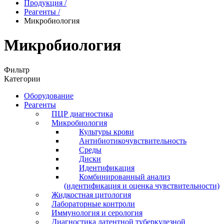
Продукция
/
Реагенты
/
Микробиология
Микробиология
Фильтр
Категории
Оборудование
Реагенты
ПЦР диагностика
Микробиология
Культуры крови
Антибиотикочувствительность
Среды
Диски
Идентификация
Комбинированный анализ
(идентификация и оценка чувствительности)
Жидкостная цитология
Лабораторные контроли
Иммунология и серология
Диагностика латентной туберкулезной