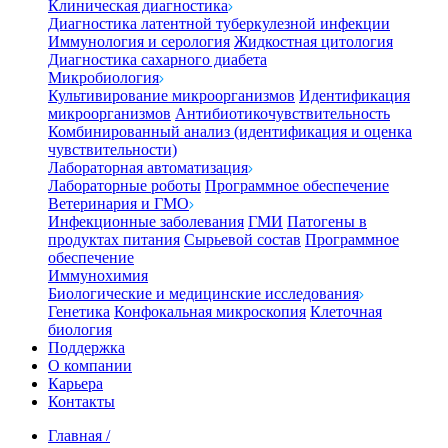
Клиническая диагностика
Диагностика латентной туберкулезной инфекции
Иммунология и серология
Жидкостная цитология
Диагностика сахарного диабета
Микробиология
Культивирование микроорганизмов
Идентификация
микроорганизмов
Антибиотикочувствительность
Комбинированный анализ (идентификация и оценка
чувствительности)
Лабораторная автоматизация
Лабораторные роботы
Программное обеспечение
Ветеринария и ГМО
Инфекционные заболевания
ГМИ
Патогены в
продуктах питания
Сырьевой состав
Программное
обеспечение
Иммунохимия
Биологические и медицинские исследования
Генетика
Конфокальная микроскопия
Клеточная
биология
Поддержка
О компании
Карьера
Контакты
Главная
/