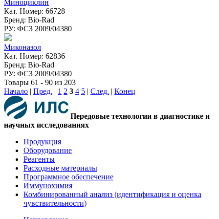
Миноциклин
Кат. Номер: 66728
Бренд: Bio-Rad
РУ: ФСЗ 2009/04380
Миконазол
Кат. Номер: 62836
Бренд: Bio-Rad
РУ: ФСЗ 2009/04380
Товары 61 - 90 из 203
Начало
|
Пред.
|
1
2
3
4
5
|
След.
|
Конец
Передовые технологии в диагностике и
научных исследованиях
Продукция
Оборудование
Реагенты
Расходные материалы
Программное обеспечение
Иммунохимия
Комбинированный анализ (идентификация и оценка
чувствительности)