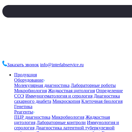
Заказать звонок
info@interlabservice.ru
Продукция
Оборудование
Молекулярная диагностика
Лабораторные роботы
Микробиология
Жидкостная цитология
Определение
СОЭ
Иммуногематология и серология
Диагностика
сахарного диабета
Микроскопия
Клеточная биология
Генетика
Реагенты
ПЦР диагностика
Микробиология
Жидкостная
цитология
Лабораторные контроли
Иммунология и
серология
Диагностика латентной туберкулезной