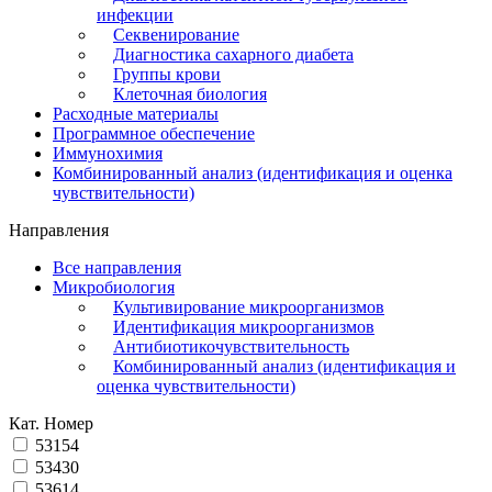
инфекции
Секвенирование
Диагностика сахарного диабета
Группы крови
Клеточная биология
Расходные материалы
Программное обеспечение
Иммунохимия
Комбинированный анализ (идентификация и оценка
чувствительности)
Направления
Все направления
Микробиология
Культивирование микроорганизмов
Идентификация микроорганизмов
Антибиотикочувствительность
Комбинированный анализ (идентификация и
оценка чувствительности)
Кат. Номер
53154
53430
53614