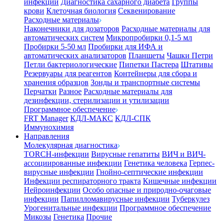
инфекции
Диагностика сахарного диабета
Группы
крови
Клеточная биология
Секвенирование
Расходные материалы
Наконечники для дозаторов
Расходные материалы для
автоматических систем
Микропробирки 0,1-5 мл
Пробирки 5-50 мл
Пробирки для ИФА и
автоматических анализаторов
Планшеты
Чашки Петри
Петли бактериологические
Пипетки Пастера
Штативы
Резервуары для реагентов
Контейнеры для сбора и
хранения образцов
Зонды и транспортные системы
Перчатки
Разное
Расходные материалы для
дезинфекции, стерилизации и утилизации
Программное обеспечение
FRT Manager
КДЛ-МАКС
КДЛ-СПК
Иммунохимия
Направления
Молекулярная диагностика
TORCH-инфекции
Вирусные гепатиты
ВИЧ и ВИЧ-
ассоциированные инфекции
Генетика человека
Герпес-
вирусные инфекции
Гнойно-септические инфекции
Инфекции респираторного тракта
Кишечные инфекции
Нейроинфекции
Особо опасные и природно-очаговые
инфекции
Папилломавирусные инфекции
Туберкулез
Урогенитальные инфекции
Программное обеспечение
Микозы
Генетика
Прочие