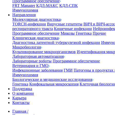
Программное обеспечение
FRT Manager
КДЛ-МАКС
КДЛ-СПК
Иммунохимия
Направления
Молекулярная диагностика
TORCH-инфекции
Вирусные гепатиты
ВИЧ и ВИЧ-ассо
респираторного тракта
Кишечные инфекции
Нейроинфе
Программное обеспечение
Микозы
Генетика
Прочие
Клиническая диагностика
Диагностика латентной туберкулезной инфекции
Иммуно
Микробиология
Культивирование микроорганизмов
Идентификация микр
Лабораторная автоматизация
Лабораторные роботы
Программное обеспечение
Ветеринария и ГМО
Инфекционные заболевания
ГМИ
Патогены в продуктах
Иммунохимия
Биологические и медицинские исследования
Генетика
Конфокальная микроскопия
Клеточная биологи
Поддержка
О компании
Карьера
Контакты
Главная
/