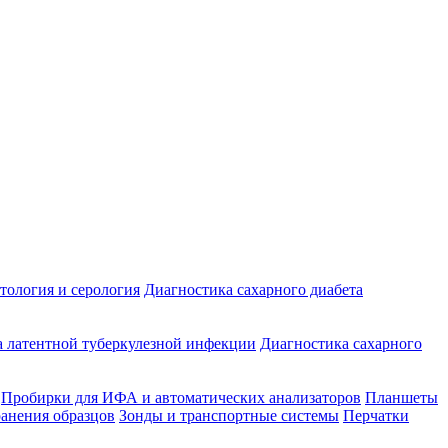
ология и серология
Диагностика сахарного диабета
 латентной туберкулезной инфекции
Диагностика сахарного
Пробирки для ИФА и автоматических анализаторов
Планшеты
ранения образцов
Зонды и транспортные системы
Перчатки