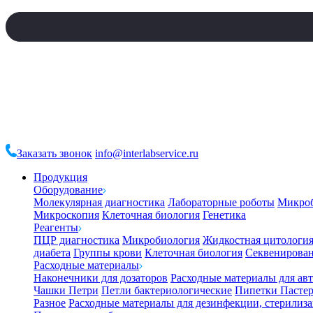
Заказать звонок
info@interlabservice.ru
Продукция
Оборудование
Молекулярная диагностика
Лабораторные роботы
Микро
Микроскопия
Клеточная биология
Генетика
Реагенты
ПЦР диагностика
Микробиология
Жидкостная цитологи
диабета
Группы крови
Клеточная биология
Секвенирова
Расходные материалы
Наконечники для дозаторов
Расходные материалы для ав
Чашки Петри
Петли бактериологические
Пипетки Пастер
Разное
Расходные материалы для дезинфекции, стерилиз