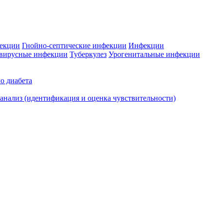
фекции
Гнойно-септические инфекции
Инфекции
вирусные инфекции
Туберкулез
Урогенитальные инфекции
о диабета
нализ (идентификация и оценка чувствительности)