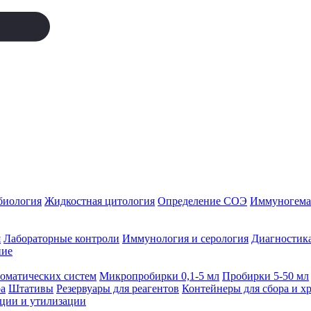
биология
Жидкостная цитология
Определение СОЭ
Иммуногемат
я
Лабораторные контроли
Иммунология и серология
Диагностика
ние
томатических систем
Микропробирки 0,1-5 мл
Пробирки 5-50 мл
а
Штативы
Резервуары для реагентов
Контейнеры для сбора и х
ации и утилизации