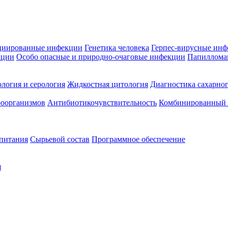
циированные инфекции
Генетика человека
Герпес-вирусные ин
кции
Особо опасные и природно-очаговые инфекции
Папиллома
логия и серология
Жидкостная цитология
Диагностика сахарног
оорганизмов
Антибиотикочувствительность
Комбинированный а
 питания
Сырьевой состав
Программное обеспечение
я