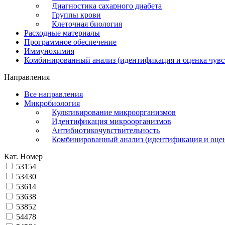
Диагностика сахарного диабета
Группы крови
Клеточная биология
Расходные материалы
Программное обеспечение
Иммунохимия
Комбинированный анализ (идентификация и оценка чувс
Направления
Все направления
Микробиология
Культивирование микроорганизмов
Идентификация микроорганизмов
Антибиотикочувствительность
Комбинированный анализ (идентификация и оцен
Кат. Номер
53154
53430
53614
53638
53852
54478