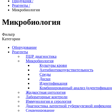
Продукция
/
Реагенты
/
Микробиология
Микробиология
Фильтр
Категории
Оборудование
Реагенты
ПЦР диагностика
Микробиология
Культуры крови
Антибиотикочувствительность
Среды
Диски
Идентификация
Комбинированный анализ (идентификация
Жидкостная цитология
Лабораторные контроли
Иммунология и серология
Диагностика латентной туберкулезной инфекции
Секвенирование